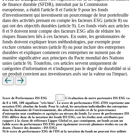
de finance durable (SFDR), introduit par la Commission
européenne, a établi l'article 8 et l'article 9 pour les fonds
d'investissement qui investissent un pourcentage de leur portefeuille
dans des activités prenant en compte les facteurs ESG (article 8) ou
qui ont des objectifs durables (article 9). Les fonds visés aux articles
8 et 9 doivent tenir compte des facteurs ESG afin de réduire les
risques financiers liés à ces facteurs. En outre, les gestionnaires de
fonds doivent expliquer leurs méthodologies, par exemple pour
exclure certains secteurs (article 8) ou pour inclure des entreprises
durables et expliquer comment ces entreprises ne nuisent pas de
manière significative aux principes du Pacte mondial des Nations
unies (article 9). Toutefois, ces articles servent uniquement de
catégories d'information et n'indiquent pas le degré de durabilité ni si
un produit convient aux investisseurs axés sur la valeur ou l'impact.
Score de Performance ISS ESG
L'évaluation de notre partenaire ISS ESG va
de 0 à 100, 100 signifiant "très bien". Le score de performance ESG d'ISS représente une
notation ESG absolue du fonds. Pour le calcul, les notations individuelles des entreprises
dans les domaines de l'environnement, des affaires sociales et de la gouvernance
d'entreprise sont combinées et agrégées au niveau du fonds. Le score de performance ISS
ESG diffère donc de la notation des fonds ISS ESG, car les étoiles sont attribuées par
rapport à la classe de référence Lipper Global et, par conséquent, un fonds ayant un
faible score de performance ISS ESG peut également recevoir plusieurs étoiles en cas de
doute. (Source des données : ISS ESG)
Ni le score de performance ESG de l'ISS ni la notation du fonds ne peuvent être utilisés