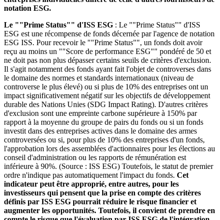
notation ESG.
Le ""Prime Status"" d'ISS ESG
: Le ""Prime Status"" d'ISS
ESG est une récompense de fonds décernée par l'agence de notation
ESG ISS. Pour recevoir le ""Prime Status"", un fonds doit avoir
reçu au moins un ""Score de performance ESG"" pondéré de 50 et
ne doit pas non plus dépasser certains seuils de critères d'exclusion.
Il s'agit notamment des fonds ayant fait l'objet de controverses dans
le domaine des normes et standards internationaux (niveau de
controverse le plus élevé) ou si plus de 10% des entreprises ont un
impact significativement négatif sur les objectifs de développement
durable des Nations Unies (SDG Impact Rating). D'autres critères
d'exclusion sont une empreinte carbone supérieure à 150% par
rapport à la moyenne du groupe de pairs du fonds ou si un fonds
investit dans des entreprises actives dans le domaine des armes
controversées ou si, pour plus de 10% des entreprises d'un fonds,
l'approbation lors des assemblées d'actionnaires pour les élections au
conseil d'administration ou les rapports de rémunération est
inférieure à 90%. (Source : ISS ESG) Toutefois, le statut de premier
ordre n'indique pas automatiquement l'impact du fonds.
Cet
indicateur peut être approprié, entre autres, pour les
investisseurs qui pensent que la prise en compte des critères
définis par ISS ESG pourrait réduire le risque financier et
augmenter les opportunités. Toutefois, il convient de prendre en
compte le risque que l'évaluation par ISS ESG de l'intégration