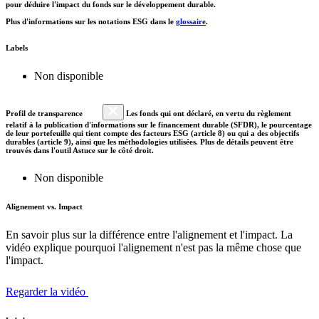
pour déduire l'impact du fonds sur le développement durable.
Plus d'informations sur les notations ESG dans le
glossaire
.
Labels
Non disponible
Profil de transparence
Les fonds qui ont déclaré, en vertu du règlement
relatif à la publication d'informations sur le financement durable (SFDR), le pourcentage
de leur portefeuille qui tient compte des facteurs ESG (article 8) ou qui a des objectifs
durables (article 9), ainsi que les méthodologies utilisées. Plus de détails peuvent être
trouvés dans l'outil Astuce sur le côté droit.
Non disponible
Alignement vs. Impact
En savoir plus sur la différence entre l'alignement et l'impact. La
vidéo explique pourquoi l'alignement n'est pas la même chose que
l'impact.
Regarder la vidéo