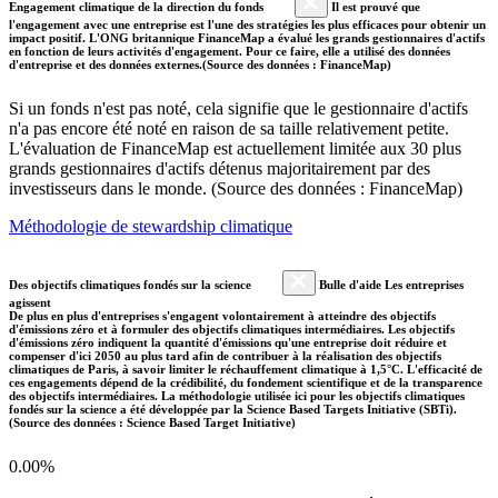
Engagement climatique de la direction du fonds
Il est prouvé que
l'engagement avec une entreprise est l'une des stratégies les plus efficaces pour obtenir un
impact positif. L'ONG britannique FinanceMap a évalué les grands gestionnaires d'actifs
en fonction de leurs activités d'engagement. Pour ce faire, elle a utilisé des données
d'entreprise et des données externes.(Source des données : FinanceMap)
Si un fonds n'est pas noté, cela signifie que le gestionnaire d'actifs
n'a pas encore été noté en raison de sa taille relativement petite.
L'évaluation de FinanceMap est actuellement limitée aux 30 plus
grands gestionnaires d'actifs détenus majoritairement par des
investisseurs dans le monde. (Source des données : FinanceMap)
Méthodologie de stewardship climatique
Des objectifs climatiques fondés sur la science
Bulle d'aide Les entreprises
agissent
De plus en plus d'entreprises s'engagent volontairement à atteindre des objectifs
d'émissions zéro et à formuler des objectifs climatiques intermédiaires. Les objectifs
d'émissions zéro indiquent la quantité d'émissions qu'une entreprise doit réduire et
compenser d'ici 2050 au plus tard afin de contribuer à la réalisation des objectifs
climatiques de Paris, à savoir limiter le réchauffement climatique à 1,5°C. L'efficacité de
ces engagements dépend de la crédibilité, du fondement scientifique et de la transparence
des objectifs intermédiaires. La méthodologie utilisée ici pour les objectifs climatiques
fondés sur la science a été développée par la Science Based Targets Initiative (SBTi).
(Source des données : Science Based Target Initiative)
0.00%