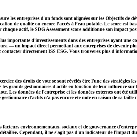
ure les entreprises d'un fonds sont alignées sur les Objectifs de 
ducation de qualité ou encore l’accès à l’eau potable. Le score est
r chaque actif, le SDG Assessment score additionne son impact positi
s importante d'investissements dans des entreprises ayant une co
aura — un impact direct permettant aux entreprises de devenir plu
ez contacter directement ISS ESG. Vous trouverez plus d'informatio
ercice des droits de vote se sont révélés être l'une des stratégies le
s grands gestionnaires d'actifs en fonction de leur influence sur le
ote. Les données de l'entreprise et les données externes ont été util
le gestionnaire d'actifs n'a pas encore été noté en raison de sa taille 
acteurs environnementaux, sociaux et de gouvernance d'entreprise. 
étaillée. Cependant, il ne s'agit pas d'un indicateur de l'impact d