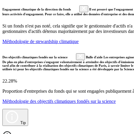
Engagement climatique de la direction du fonds
Il est prouvé que l'engagement a
leurs activités d'engagement. Pour ce faire, elle a utilisé des données d'entreprise et des 
Si un fonds n'est pas noté, cela signifie que le gestionnaire d'actifs n
gestionnaires d'actifs détenus majoritairement par des investisseurs 
Méthodologie de stewardship climatique
Des objectifs climatiques fondés sur la science
Bulle d'aide Les entreprises agiss
De plus en plus d'entreprises s'engagent volontairement à atteindre des objectifs d'émissions
tard afin de contribuer à la réalisation des objectifs climatiques de Paris, à savoir limiter
utilisée ici pour les objectifs climatiques fondés sur la science a été développée par la Scien
22.28%
Proportion d'entreprises du fonds qui se sont engagées publiquement à a
Méthodologie des objectifs climatiques fondés sur la science
Tip