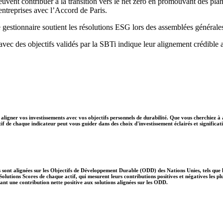
peuvent contribuer à la transition vers le net zéro en promouvant des pla
s entreprises avec l’Accord de Paris.
 gestionnaire soutient les résolutions ESG lors des assemblées générale
 avec des objectifs validés par la SBTi indique leur alignement crédible 
aligner vos investissements avec vos objectifs personnels de durabilité. Que vous cherchiez à 
if de chaque indicateur peut vous guider dans des choix d'investissement éclairés et significati
 sont alignées sur les Objectifs de Développement Durable (ODD) des Nations Unies, tels que le
lutions Scores de chaque actif, qui mesurent leurs contributions positives et négatives les 
nt une contribution nette positive aux solutions alignées sur les ODD.