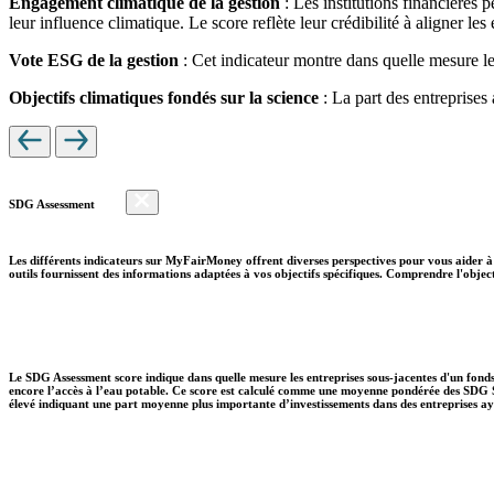
Engagement climatique de la gestion
: Les institutions financières 
leur influence climatique. Le score reflète leur crédibilité à aligner le
Vote ESG de la gestion
: Cet indicateur montre dans quelle mesure le
Objectifs climatiques fondés sur la science
: La part des entreprises
SDG Assessment
Les différents indicateurs sur MyFairMoney offrent diverses perspectives pour vous aider à 
outils fournissent des informations adaptées à vos objectifs spécifiques. Comprendre l'object
Le SDG Assessment score indique dans quelle mesure les entreprises sous-jacentes d'un fonds
encore l’accès à l’eau potable. Ce score est calculé comme une moyenne pondérée des SDG So
élevé indiquant une part moyenne plus importante d’investissements dans des entreprises aya