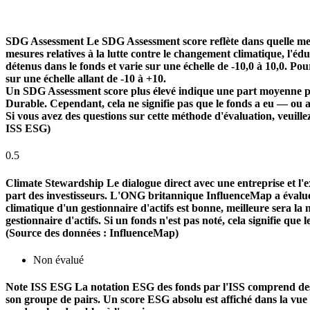
SDG Assessment
Le SDG Assessment score reflète dans quelle mes
mesures relatives à la lutte contre le changement climatique, l'é
détenus dans le fonds et varie sur une échelle de -10,0 à 10,0. Pou
sur une échelle allant de -10 à +10.
Un SDG Assessment score plus élevé indique une part moyenne plu
Durable. Cependant, cela ne signifie pas que le fonds a eu — ou 
Si vous avez des questions sur cette méthode d'évaluation, veuill
ISS ESG)
0.5
Climate Stewardship
Le dialogue direct avec une entreprise et l'ex
part des investisseurs. L'ONG britannique InfluenceMap a évalué le
climatique d'un gestionnaire d'actifs est bonne, meilleure sera la n
gestionnaire d'actifs. Si un fonds n'est pas noté, cela signifie que 
(Source des données : InfluenceMap)
Non évalué
Note ISS ESG
La notation ESG des fonds par l'ISS comprend des f
son groupe de pairs. Un score ESG absolu est affiché dans la vue d