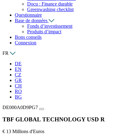
Docu : Finance durable
Greenwashing checklist
Questionnaire
Base de données
Fonds d’investissement
Produits d’impact
Bons conseils
Connexion
FR
DE
EN
CZ
GR
CH
RO
BG
DE000A0D9PG7
TBF GLOBAL TECHNOLOGY USD R
€ 13 Millions d'Euros