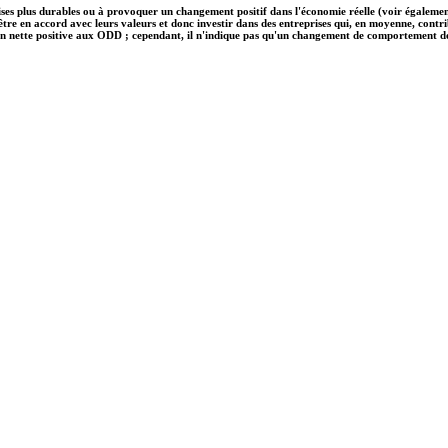
ises plus durables ou à provoquer un changement positif dans l'économie réelle (voir également
nt être en accord avec leurs valeurs et donc investir dans des entreprises qui, en moyenne, c
on nette positive aux ODD ; cependant, il n'indique pas qu'un changement de comportement des e