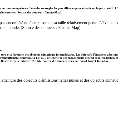
vec une entreprise est l'une des stratégies les plus efficaces pour obtenir un impact positif
données externes.(Source des données : FinanceMap)
'a pas encore été noté en raison de sa taille relativement petite. L'évalu
dans le monde. (Source des données : FinanceMap)
ent
 zéro et à formuler des objectifs climatiques intermédiaires. Les objectifs d'émissions zéro in
 le réchauffement climatique à 1,5°C. L'efficacité de ces engagements dépend de la crédibilité,
ce Based Targets Initiative (SBTi). (Source des données : Science Based Target Initiative)
tteindre des objectifs d'émissions nettes nulles et des objectifs climatiq