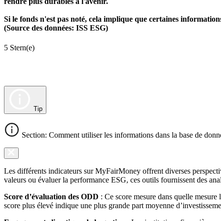
rendre plus durables à l'avenir.
Si le fonds n'est pas noté, cela implique que certaines informat
(Source des données: ISS ESG)
5 Stern(e)
Tip
Section: Comment utiliser les informations dans la base de donn
Les différents indicateurs sur MyFairMoney offrent diverses perspectiv
valeurs ou évaluer la performance ESG, ces outils fournissent des anal
Score d’évaluation des ODD
: Ce score mesure dans quelle mesure l
score plus élevé indique une plus grande part moyenne d’investissemen