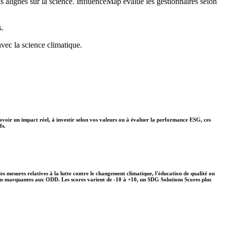
ns alignés sur la science. InfluenceMap évalue les gestionnaires selon
s.
avec la science climatique.
avoir un impact réel, à investir selon vos valeurs ou à évaluer la performance ESG, ces
fs.
s mesures relatives à la lutte contre le changement climatique, l'éducation de qualité ou
plus marquantes aux ODD. Les scores varient de -10 à +10, un SDG Solutions Scores plus