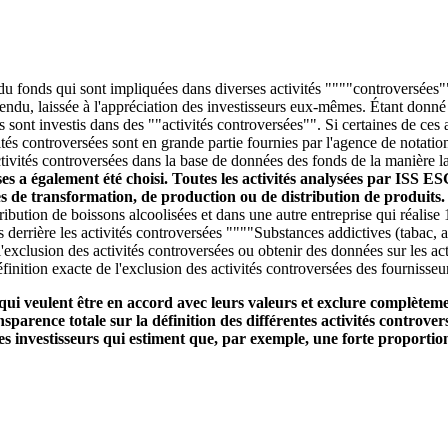
 du fonds qui sont impliquées dans diverses activités """"controversées""
entendu, laissée à l'appréciation des investisseurs eux-mêmes. Étant donn
ds sont investis dans des ""activités controversées"". Si certaines de ce
és controversées sont en grande partie fournies par l'agence de notatio
tivités controversées dans la base de données des fonds de la manière la 
ises a également été choisi. Toutes les activités analysées par ISS E
ces de transformation, de production ou de distribution de produits
stribution de boissons alcoolisées et dans une autre entreprise qui réali
s derrière les activités controversées """"Substances addictives (tabac, 
'exclusion des activités controversées ou obtenir des données sur les act
finition exacte de l'exclusion des activités controversées des fournisseu
qui veulent être en accord avec leurs valeurs et exclure complètemen
parence totale sur la définition des différentes activités controvers
s investisseurs qui estiment que, par exemple, une forte proportion