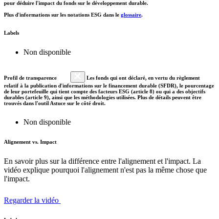
pour déduire l'impact du fonds sur le développement durable.
Plus d'informations sur les notations ESG dans le
glossaire
.
Labels
Non disponible
Profil de transparence
Les fonds qui ont déclaré, en vertu du règlement
relatif à la publication d'informations sur le financement durable (SFDR), le pourcentage
de leur portefeuille qui tient compte des facteurs ESG (article 8) ou qui a des objectifs
durables (article 9), ainsi que les méthodologies utilisées. Plus de détails peuvent être
trouvés dans l'outil Astuce sur le côté droit.
Non disponible
Alignement vs. Impact
En savoir plus sur la différence entre l'alignement et l'impact. La
vidéo explique pourquoi l'alignement n'est pas la même chose que
l'impact.
Regarder la vidéo