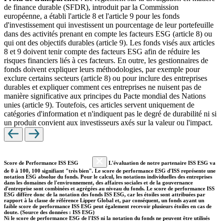
de finance durable (SFDR), introduit par la Commission
européenne, a établi l'article 8 et l'article 9 pour les fonds
d'investissement qui investissent un pourcentage de leur portefeuille
dans des activités prenant en compte les facteurs ESG (article 8) ou
qui ont des objectifs durables (article 9). Les fonds visés aux articles
8 et 9 doivent tenir compte des facteurs ESG afin de réduire les
risques financiers liés à ces facteurs. En outre, les gestionnaires de
fonds doivent expliquer leurs méthodologies, par exemple pour
exclure certains secteurs (article 8) ou pour inclure des entreprises
durables et expliquer comment ces entreprises ne nuisent pas de
manière significative aux principes du Pacte mondial des Nations
unies (article 9). Toutefois, ces articles servent uniquement de
catégories d'information et n'indiquent pas le degré de durabilité ni si
un produit convient aux investisseurs axés sur la valeur ou l'impact.
Score de Performance ISS ESG
L'évaluation de notre partenaire ISS ESG va
de 0 à 100, 100 signifiant "très bien". Le score de performance ESG d'ISS représente une
notation ESG absolue du fonds. Pour le calcul, les notations individuelles des entreprises
dans les domaines de l'environnement, des affaires sociales et de la gouvernance
d'entreprise sont combinées et agrégées au niveau du fonds. Le score de performance ISS
ESG diffère donc de la notation des fonds ISS ESG, car les étoiles sont attribuées par
rapport à la classe de référence Lipper Global et, par conséquent, un fonds ayant un
faible score de performance ISS ESG peut également recevoir plusieurs étoiles en cas de
doute. (Source des données : ISS ESG)
Ni le score de performance ESG de l'ISS ni la notation du fonds ne peuvent être utilisés