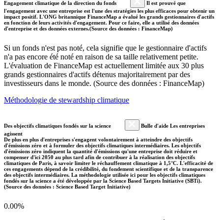
Engagement climatique de la direction du fonds
Il est prouvé que
l'engagement avec une entreprise est l'une des stratégies les plus efficaces pour obtenir un
impact positif. L'ONG britannique FinanceMap a évalué les grands gestionnaires d'actifs
en fonction de leurs activités d'engagement. Pour ce faire, elle a utilisé des données
d'entreprise et des données externes.(Source des données : FinanceMap)
Si un fonds n'est pas noté, cela signifie que le gestionnaire d'actifs
n'a pas encore été noté en raison de sa taille relativement petite.
L'évaluation de FinanceMap est actuellement limitée aux 30 plus
grands gestionnaires d'actifs détenus majoritairement par des
investisseurs dans le monde. (Source des données : FinanceMap)
Méthodologie de stewardship climatique
Des objectifs climatiques fondés sur la science
Bulle d'aide Les entreprises
agissent
De plus en plus d'entreprises s'engagent volontairement à atteindre des objectifs
d'émissions zéro et à formuler des objectifs climatiques intermédiaires. Les objectifs
d'émissions zéro indiquent la quantité d'émissions qu'une entreprise doit réduire et
compenser d'ici 2050 au plus tard afin de contribuer à la réalisation des objectifs
climatiques de Paris, à savoir limiter le réchauffement climatique à 1,5°C. L'efficacité de
ces engagements dépend de la crédibilité, du fondement scientifique et de la transparence
des objectifs intermédiaires. La méthodologie utilisée ici pour les objectifs climatiques
fondés sur la science a été développée par la Science Based Targets Initiative (SBTi).
(Source des données : Science Based Target Initiative)
0.00%