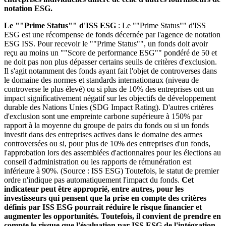
notation ESG.
Le ""Prime Status"" d'ISS ESG
: Le ""Prime Status"" d'ISS
ESG est une récompense de fonds décernée par l'agence de notation
ESG ISS. Pour recevoir le ""Prime Status"", un fonds doit avoir
reçu au moins un ""Score de performance ESG"" pondéré de 50 et
ne doit pas non plus dépasser certains seuils de critères d'exclusion.
Il s'agit notamment des fonds ayant fait l'objet de controverses dans
le domaine des normes et standards internationaux (niveau de
controverse le plus élevé) ou si plus de 10% des entreprises ont un
impact significativement négatif sur les objectifs de développement
durable des Nations Unies (SDG Impact Rating). D'autres critères
d'exclusion sont une empreinte carbone supérieure à 150% par
rapport à la moyenne du groupe de pairs du fonds ou si un fonds
investit dans des entreprises actives dans le domaine des armes
controversées ou si, pour plus de 10% des entreprises d'un fonds,
l'approbation lors des assemblées d'actionnaires pour les élections au
conseil d'administration ou les rapports de rémunération est
inférieure à 90%. (Source : ISS ESG) Toutefois, le statut de premier
ordre n'indique pas automatiquement l'impact du fonds.
Cet
indicateur peut être approprié, entre autres, pour les
investisseurs qui pensent que la prise en compte des critères
définis par ISS ESG pourrait réduire le risque financier et
augmenter les opportunités. Toutefois, il convient de prendre en
compte le risque que l'évaluation par ISS ESG de l'intégration