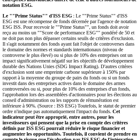
notation ESG.
Le ""Prime Status"" d'ISS ESG
: Le ""Prime Status"" d'ISS
ESG est une récompense de fonds décernée par l'agence de notation
ESG ISS. Pour recevoir le ""Prime Status"", un fonds doit avoir
reçu au moins un ""Score de performance ESG"" pondéré de 50 et
ne doit pas non plus dépasser certains seuils de critères d'exclusion.
Il s'agit notamment des fonds ayant fait l'objet de controverses dans
le domaine des normes et standards internationaux (niveau de
controverse le plus élevé) ou si plus de 10% des entreprises ont un
impact significativement négatif sur les objectifs de développement
durable des Nations Unies (SDG Impact Rating). D'autres critères
d'exclusion sont une empreinte carbone supérieure à 150% par
rapport à la moyenne du groupe de pairs du fonds ou si un fonds
investit dans des entreprises actives dans le domaine des armes
controversées ou si, pour plus de 10% des entreprises d'un fonds,
l'approbation lors des assemblées d'actionnaires pour les élections au
conseil d'administration ou les rapports de rémunération est
inférieure à 90%. (Source : ISS ESG) Toutefois, le statut de premier
ordre n'indique pas automatiquement l'impact du fonds.
Cet
indicateur peut être approprié, entre autres, pour les
investisseurs qui pensent que la prise en compte des critères
définis par ISS ESG pourrait réduire le risque financier et
augmenter les opportunités. Toutefois, il convient de prendre en
compte le risque que l'évaluation par ISS ESG de l'intégration