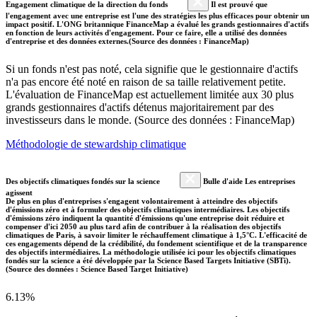
Engagement climatique de la direction du fonds
Il est prouvé que
l'engagement avec une entreprise est l'une des stratégies les plus efficaces pour obtenir un
impact positif. L'ONG britannique FinanceMap a évalué les grands gestionnaires d'actifs
en fonction de leurs activités d'engagement. Pour ce faire, elle a utilisé des données
d'entreprise et des données externes.(Source des données : FinanceMap)
Si un fonds n'est pas noté, cela signifie que le gestionnaire d'actifs
n'a pas encore été noté en raison de sa taille relativement petite.
L'évaluation de FinanceMap est actuellement limitée aux 30 plus
grands gestionnaires d'actifs détenus majoritairement par des
investisseurs dans le monde. (Source des données : FinanceMap)
Méthodologie de stewardship climatique
Des objectifs climatiques fondés sur la science
Bulle d'aide Les entreprises
agissent
De plus en plus d'entreprises s'engagent volontairement à atteindre des objectifs
d'émissions zéro et à formuler des objectifs climatiques intermédiaires. Les objectifs
d'émissions zéro indiquent la quantité d'émissions qu'une entreprise doit réduire et
compenser d'ici 2050 au plus tard afin de contribuer à la réalisation des objectifs
climatiques de Paris, à savoir limiter le réchauffement climatique à 1,5°C. L'efficacité de
ces engagements dépend de la crédibilité, du fondement scientifique et de la transparence
des objectifs intermédiaires. La méthodologie utilisée ici pour les objectifs climatiques
fondés sur la science a été développée par la Science Based Targets Initiative (SBTi).
(Source des données : Science Based Target Initiative)
6.13%