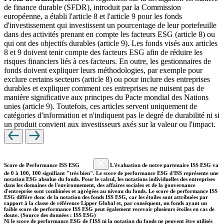
de finance durable (SFDR), introduit par la Commission
européenne, a établi l'article 8 et l'article 9 pour les fonds
d'investissement qui investissent un pourcentage de leur portefeuille
dans des activités prenant en compte les facteurs ESG (article 8) ou
qui ont des objectifs durables (article 9). Les fonds visés aux articles
8 et 9 doivent tenir compte des facteurs ESG afin de réduire les
risques financiers liés à ces facteurs. En outre, les gestionnaires de
fonds doivent expliquer leurs méthodologies, par exemple pour
exclure certains secteurs (article 8) ou pour inclure des entreprises
durables et expliquer comment ces entreprises ne nuisent pas de
manière significative aux principes du Pacte mondial des Nations
unies (article 9). Toutefois, ces articles servent uniquement de
catégories d'information et n'indiquent pas le degré de durabilité ni si
un produit convient aux investisseurs axés sur la valeur ou l'impact.
Score de Performance ISS ESG
L'évaluation de notre partenaire ISS ESG va
de 0 à 100, 100 signifiant "très bien". Le score de performance ESG d'ISS représente une
notation ESG absolue du fonds. Pour le calcul, les notations individuelles des entreprises
dans les domaines de l'environnement, des affaires sociales et de la gouvernance
d'entreprise sont combinées et agrégées au niveau du fonds. Le score de performance ISS
ESG diffère donc de la notation des fonds ISS ESG, car les étoiles sont attribuées par
rapport à la classe de référence Lipper Global et, par conséquent, un fonds ayant un
faible score de performance ISS ESG peut également recevoir plusieurs étoiles en cas de
doute. (Source des données : ISS ESG)
Ni le score de performance ESG de l'ISS ni la notation du fonds ne peuvent être utilisés