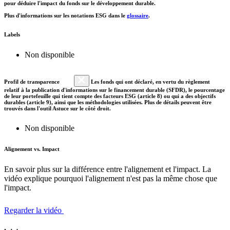
pour déduire l'impact du fonds sur le développement durable.
Plus d'informations sur les notations ESG dans le
glossaire
.
Labels
Non disponible
Profil de transparence
Les fonds qui ont déclaré, en vertu du règlement
relatif à la publication d'informations sur le financement durable (SFDR), le pourcentage
de leur portefeuille qui tient compte des facteurs ESG (article 8) ou qui a des objectifs
durables (article 9), ainsi que les méthodologies utilisées. Plus de détails peuvent être
trouvés dans l'outil Astuce sur le côté droit.
Non disponible
Alignement vs. Impact
En savoir plus sur la différence entre l'alignement et l'impact. La
vidéo explique pourquoi l'alignement n'est pas la même chose que
l'impact.
Regarder la vidéo