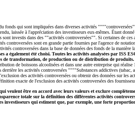
 du fonds qui sont impliquées dans diverses activités """"controversées""
entendu, laissée à l'appréciation des investisseurs eux-mêmes. Étant donn
ds sont investis dans des ""activités controversées"". Si certaines de ce
és controversées sont en grande partie fournies par l'agence de notatio
tivités controversées dans la base de données des fonds de la manière la 
ises a également été choisi. Toutes les activités analysées par ISS E
ces de transformation, de production ou de distribution de produits
stribution de boissons alcoolisées et dans une autre entreprise qui réali
s derrière les activités controversées """"Substances addictives (tabac, 
'exclusion des activités controversées ou obtenir des données sur les act
finition exacte de l'exclusion des activités controversées des fournisseu
qui veulent être en accord avec leurs valeurs et exclure complètemen
parence totale sur la définition des différentes activités controvers
s investisseurs qui estiment que, par exemple, une forte proportion