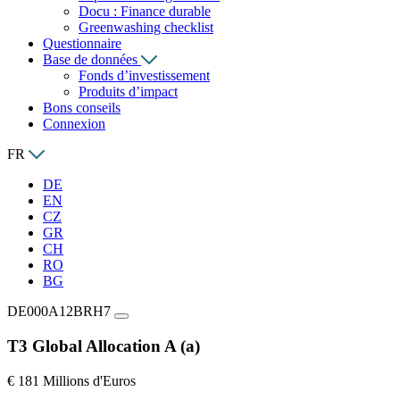
Docu : Finance durable
Greenwashing checklist
Questionnaire
Base de données
Fonds d’investissement
Produits d’impact
Bons conseils
Connexion
FR
DE
EN
CZ
GR
CH
RO
BG
DE000A12BRH7
T3 Global Allocation A (a)
€ 181 Millions d'Euros