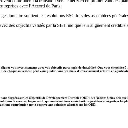
peuvent contribuer à la transition vers le net zéro en promouvant des pla
s entreprises avec l’Accord de Paris.
 gestionnaire soutient les résolutions ESG lors des assemblées générale
 avec des objectifs validés par la SBTi indique leur alignement crédible 
aligner vos investissements avec vos objectifs personnels de durabilité. Que vous cherchiez à 
if de chaque indicateur peut vous guider dans des choix d'investissement éclairés et significati
 sont alignées sur les Objectifs de Développement Durable (ODD) des Nations Unies, tels que le
lutions Scores de chaque actif, qui mesurent leurs contributions positives et négatives les 
nt une contribution nette positive aux solutions alignées sur les ODD.