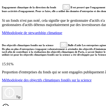
Engagement climatique de la direction du fonds
Il est prouvé que l'engagement a
leurs activités d'engagement. Pour ce faire, elle a utilisé des données d'entreprise et des 
Si un fonds n'est pas noté, cela signifie que le gestionnaire d'actifs n
gestionnaires d'actifs détenus majoritairement par des investisseurs 
Méthodologie de stewardship climatique
Des objectifs climatiques fondés sur la science
Bulle d'aide Les entreprises agiss
De plus en plus d'entreprises s'engagent volontairement à atteindre des objectifs d'émissions
tard afin de contribuer à la réalisation des objectifs climatiques de Paris, à savoir limiter
utilisée ici pour les objectifs climatiques fondés sur la science a été développée par la Scien
15.91%
Proportion d'entreprises du fonds qui se sont engagées publiquement à a
Méthodologie des objectifs climatiques fondés sur la science
Tip