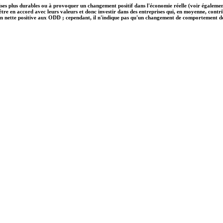
ises plus durables ou à provoquer un changement positif dans l'économie réelle (voir également
nt être en accord avec leurs valeurs et donc investir dans des entreprises qui, en moyenne, c
on nette positive aux ODD ; cependant, il n'indique pas qu'un changement de comportement des e