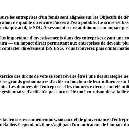
ure les entreprises d'un fonds sont alignées sur les Objectifs de 
ducation de qualité ou encore l’accès à l’eau potable. Le score est
r chaque actif, le SDG Assessment score additionne son impact positi
s importante d'investissements dans des entreprises ayant une co
aura — un impact direct permettant aux entreprises de devenir plu
ez contacter directement ISS ESG. Vous trouverez plus d'informatio
ercice des droits de vote se sont révélés être l'une des stratégies le
s grands gestionnaires d'actifs en fonction de leur influence sur le
ote. Les données de l'entreprise et les données externes ont été util
le gestionnaire d'actifs n'a pas encore été noté en raison de sa taille 
acteurs environnementaux, sociaux et de gouvernance d'entreprise. 
étaillée. Cependant, il ne s'agit pas d'un indicateur de l'impact d