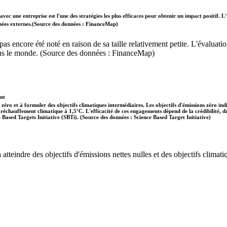
vec une entreprise est l'une des stratégies les plus efficaces pour obtenir un impact positif
données externes.(Source des données : FinanceMap)
'a pas encore été noté en raison de sa taille relativement petite. L'évalu
dans le monde. (Source des données : FinanceMap)
ent
 zéro et à formuler des objectifs climatiques intermédiaires. Les objectifs d'émissions zéro in
 le réchauffement climatique à 1,5°C. L'efficacité de ces engagements dépend de la crédibilité,
ce Based Targets Initiative (SBTi). (Source des données : Science Based Target Initiative)
tteindre des objectifs d'émissions nettes nulles et des objectifs climatiq