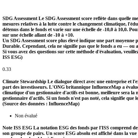
SDG Assessment
Le SDG Assessment score reflète dans quelle mes
mesures relatives à la lutte contre le changement climatique, l'é
détenus dans le fonds et varie sur une échelle de -10,0 à 10,0. Pou
sur une échelle allant de -10 à +10.
Un SDG Assessment score plus élevé indique une part moyenne plu
Durable. Cependant, cela ne signifie pas que le fonds a eu — ou 
Si vous avez des questions sur cette méthode d'évaluation, veuill
ISS ESG)
0.33
Climate Stewardship
Le dialogue direct avec une entreprise et l'ex
part des investisseurs. L'ONG britannique InfluenceMap a évalué le
climatique d'un gestionnaire d'actifs est bonne, meilleure sera la n
gestionnaire d'actifs. Si un fonds n'est pas noté, cela signifie que 
(Source des données : InfluenceMap)
Non évalué
Note ISS ESG
La notation ESG des fonds par l'ISS comprend des f
son groupe de pairs. Un score ESG absolu est affiché dans la vue d