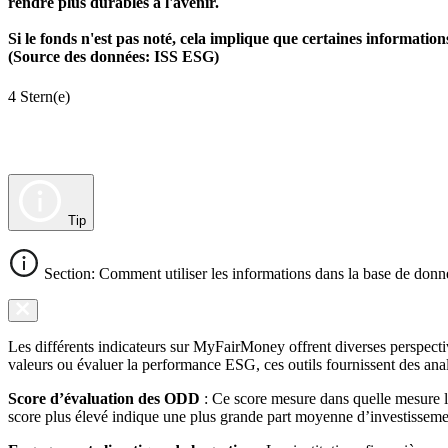
rendre plus durables à l'avenir.
Si le fonds n'est pas noté, cela implique que certaines informat
(Source des données: ISS ESG)
4 Stern(e)
Tip
Section: Comment utiliser les informations dans la base de donn
Les différents indicateurs sur MyFairMoney offrent diverses perspectiv
valeurs ou évaluer la performance ESG, ces outils fournissent des anal
Score d’évaluation des ODD
: Ce score mesure dans quelle mesure l
score plus élevé indique une plus grande part moyenne d’investissemen