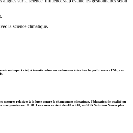
ns alignés sur la science. InfluenceMap évalue les gestionnaires selon
s.
avec la science climatique.
avoir un impact réel, à investir selon vos valeurs ou à évaluer la performance ESG, ces
fs.
s mesures relatives à la lutte contre le changement climatique, l'éducation de qualité ou
plus marquantes aux ODD. Les scores varient de -10 à +10, un SDG Solutions Scores plus