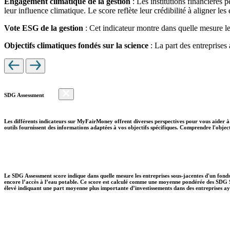
Engagement climatique de la gestion
: Les institutions financières 
leur influence climatique. Le score reflète leur crédibilité à aligner le
Vote ESG de la gestion
: Cet indicateur montre dans quelle mesure le
Objectifs climatiques fondés sur la science
: La part des entreprises
SDG Assessment
Les différents indicateurs sur MyFairMoney offrent diverses perspectives pour vous aider à 
outils fournissent des informations adaptées à vos objectifs spécifiques. Comprendre l'object
Le SDG Assessment score indique dans quelle mesure les entreprises sous-jacentes d'un fonds
encore l’accès à l’eau potable. Ce score est calculé comme une moyenne pondérée des SDG So
élevé indiquant une part moyenne plus importante d’investissements dans des entreprises aya