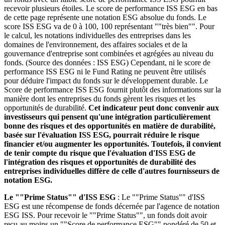
recevoir plusieurs étoiles. Le score de performance ISS ESG en bas
de cette page représente une notation ESG absolue du fonds. Le
score ISS ESG va de 0 à 100, 100 représentant ""très bien"". Pour
le calcul, les notations individuelles des entreprises dans les
domaines de l'environnement, des affaires sociales et de la
gouvernance d'entreprise sont combinées et agrégées au niveau du
fonds. (Source des données : ISS ESG) Cependant, ni le score de
performance ISS ESG ni le Fund Rating ne peuvent être utilisés
pour déduire l'impact du fonds sur le développement durable. Le
Score de performance ISS ESG fournit plutôt des informations sur la
manière dont les entreprises du fonds gèrent les risques et les
opportunités de durabilité.
Cet indicateur peut donc convenir aux
investisseurs qui pensent qu'une intégration particulièrement
bonne des risques et des opportunités en matière de durabilité,
basée sur l'évaluation ISS ESG, pourrait réduire le risque
financier et/ou augmenter les opportunités. Toutefois, il convient
de tenir compte du risque que l'évaluation d'ISS ESG de
l'intégration des risques et opportunités de durabilité des
entreprises individuelles diffère de celle d'autres fournisseurs de
notation ESG.
Le ""Prime Status"" d'ISS ESG
: Le ""Prime Status"" d'ISS
ESG est une récompense de fonds décernée par l'agence de notation
ESG ISS. Pour recevoir le ""Prime Status"", un fonds doit avoir
reçu au moins un ""Score de performance ESG"" pondéré de 50 et