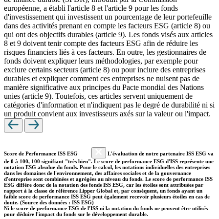
européenne, a établi l'article 8 et l'article 9 pour les fonds
d'investissement qui investissent un pourcentage de leur portefeuille
dans des activités prenant en compte les facteurs ESG (article 8) ou
qui ont des objectifs durables (article 9). Les fonds visés aux articles
8 et 9 doivent tenir compte des facteurs ESG afin de réduire les
risques financiers liés à ces facteurs. En outre, les gestionnaires de
fonds doivent expliquer leurs méthodologies, par exemple pour
exclure certains secteurs (article 8) ou pour inclure des entreprises
durables et expliquer comment ces entreprises ne nuisent pas de
manière significative aux principes du Pacte mondial des Nations
unies (article 9). Toutefois, ces articles servent uniquement de
catégories d'information et n'indiquent pas le degré de durabilité ni si
un produit convient aux investisseurs axés sur la valeur ou l'impact.
Score de Performance ISS ESG
L'évaluation de notre partenaire ISS ESG va
de 0 à 100, 100 signifiant "très bien". Le score de performance ESG d'ISS représente une
notation ESG absolue du fonds. Pour le calcul, les notations individuelles des entreprises
dans les domaines de l'environnement, des affaires sociales et de la gouvernance
d'entreprise sont combinées et agrégées au niveau du fonds. Le score de performance ISS
ESG diffère donc de la notation des fonds ISS ESG, car les étoiles sont attribuées par
rapport à la classe de référence Lipper Global et, par conséquent, un fonds ayant un
faible score de performance ISS ESG peut également recevoir plusieurs étoiles en cas de
doute. (Source des données : ISS ESG)
Ni le score de performance ESG de l'ISS ni la notation du fonds ne peuvent être utilisés
pour déduire l'impact du fonds sur le développement durable.