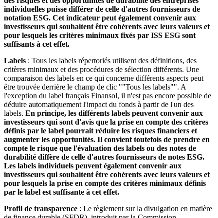
des risques et des opportunités de durabilité des entreprises
individuelles puisse différer de celle d'autres fournisseurs de
notation ESG. Cet indicateur peut également convenir aux
investisseurs qui souhaitent être cohérents avec leurs valeurs et
pour lesquels les critères minimaux fixés par ISS ESG sont
suffisants à cet effet.
Labels
: Tous les labels répertoriés utilisent des définitions, des
critères minimaux et des procédures de sélection différents. Une
comparaison des labels en ce qui concerne différents aspects peut
être trouvée derrière le champ de clic ""Tous les labels"". A
l'exception du label français Finansol, il n'est pas encore possible de
déduire automatiquement l'impact du fonds à partir de l'un des
labels.
En principe, les différents labels peuvent convenir aux
investisseurs qui sont d'avis que la prise en compte des critères
définis par le label pourrait réduire les risques financiers et
augmenter les opportunités. Il convient toutefois de prendre en
compte le risque que l'évaluation des labels ou des notes de
durabilité diffère de celle d'autres fournisseurs de notes ESG.
Les labels individuels peuvent également convenir aux
investisseurs qui souhaitent être cohérents avec leurs valeurs et
pour lesquels la prise en compte des critères minimaux définis
par le label est suffisante à cet effet.
Profil de transparence
: Le règlement sur la divulgation en matière
de finance durable (SFDR), introduit par la Commission