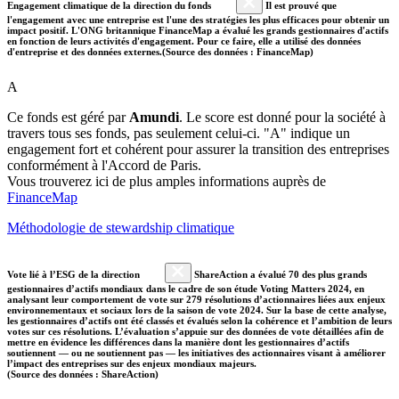
Engagement climatique de la direction du fonds
Il est prouvé que
l'engagement avec une entreprise est l'une des stratégies les plus efficaces pour obtenir un
impact positif. L'ONG britannique FinanceMap a évalué les grands gestionnaires d'actifs
en fonction de leurs activités d'engagement. Pour ce faire, elle a utilisé des données
d'entreprise et des données externes.(Source des données : FinanceMap)
A
Ce fonds est géré par
Amundi
. Le score est donné pour la société à
travers tous ses fonds, pas seulement celui-ci. "A" indique un
engagement fort et cohérent pour assurer la transition des entreprises
conformément à l'Accord de Paris.
Vous trouverez ici de plus amples informations auprès de
FinanceMap
Méthodologie de stewardship climatique
Vote lié à l’ESG de la direction
ShareAction a évalué 70 des plus grands
gestionnaires d’actifs mondiaux dans le cadre de son étude Voting Matters 2024, en
analysant leur comportement de vote sur 279 résolutions d’actionnaires liées aux enjeux
environnementaux et sociaux lors de la saison de vote 2024. Sur la base de cette analyse,
les gestionnaires d’actifs ont été classés et évalués selon la cohérence et l’ambition de leurs
votes sur ces résolutions. L’évaluation s’appuie sur des données de vote détaillées afin de
mettre en évidence les différences dans la manière dont les gestionnaires d’actifs
soutiennent — ou ne soutiennent pas — les initiatives des actionnaires visant à améliorer
l’impact des entreprises sur des enjeux mondiaux majeurs.
(Source des données : ShareAction)