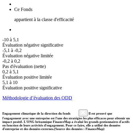
Ce Fonds
appartient à la classe d'efficacité
-10 à 5,1
Évaluation négative significative
-5,1 à -0,2
Évaluation négative limitée
-0,2 à 0,2
Pas d'évaluation (nette)
0,2 à 5,1
Évaluation positive limitée
5,1 à 10
Évaluation positive significative
Méthodologie d’évaluation des ODD
Engagement climatique de la direction du fonds
Il est prouvé que
l'engagement avec une entreprise est l'une des stratégies les plus efficaces pour obtenir un
impact positif. L'ONG britannique FinanceMap a évalué les grands gestionnaires d'actifs
en fonction de leurs activités d'engagement. Pour ce faire, elle a utilisé des données
d'entreprise et des données externes.(Source des données : FinanceMap)