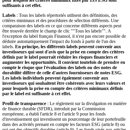
pour lesquels les critères minimaux fixés par ISS ESG sont
suffisants à cet effet.
Labels
: Tous les labels répertoriés utilisent des définitions, des
critères minimaux et des procédures de sélection différents. Une
comparaison des labels en ce qui concerne différents aspects peut
être trouvée derrière le champ de clic ""Tous les labels"". A
l'exception du label français Finansol, il n'est pas encore possible de
déduire automatiquement l'impact du fonds à partir de l'un des
labels.
En principe, les différents labels peuvent convenir aux
investisseurs qui sont d'avis que la prise en compte des critères
définis par le label pourrait réduire les risques financiers et
augmenter les opportunités. Il convient toutefois de prendre en
compte le risque que l'évaluation des labels ou des notes de
durabilité diffère de celle d'autres fournisseurs de notes ESG.
Les labels individuels peuvent également convenir aux
investisseurs qui souhaitent être cohérents avec leurs valeurs et
pour lesquels la prise en compte des critères minimaux définis
par le label est suffisante à cet effet.
Profil de transparence
: Le règlement sur la divulgation en matière
de finance durable (SFDR), introduit par la Commission
européenne, a établi l'article 8 et l'article 9 pour les fonds
d'investissement qui investissent un pourcentage de leur portefeuille
dans des activités prenant en compte les facteurs ESG (article 8) ou
qui ont des objectifs durables (article 9). Les fonds visés aux articles