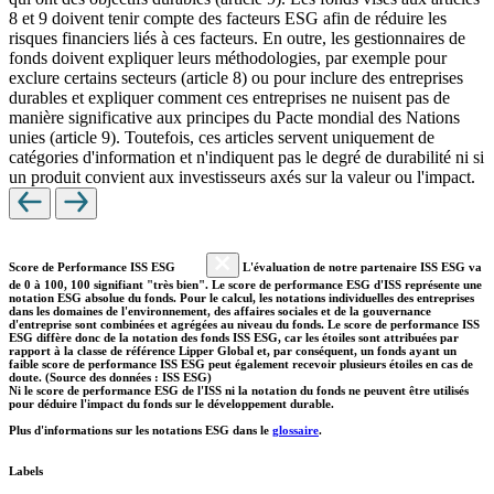
8 et 9 doivent tenir compte des facteurs ESG afin de réduire les
risques financiers liés à ces facteurs. En outre, les gestionnaires de
fonds doivent expliquer leurs méthodologies, par exemple pour
exclure certains secteurs (article 8) ou pour inclure des entreprises
durables et expliquer comment ces entreprises ne nuisent pas de
manière significative aux principes du Pacte mondial des Nations
unies (article 9). Toutefois, ces articles servent uniquement de
catégories d'information et n'indiquent pas le degré de durabilité ni si
un produit convient aux investisseurs axés sur la valeur ou l'impact.
Score de Performance ISS ESG
L'évaluation de notre partenaire ISS ESG va
de 0 à 100, 100 signifiant "très bien". Le score de performance ESG d'ISS représente une
notation ESG absolue du fonds. Pour le calcul, les notations individuelles des entreprises
dans les domaines de l'environnement, des affaires sociales et de la gouvernance
d'entreprise sont combinées et agrégées au niveau du fonds. Le score de performance ISS
ESG diffère donc de la notation des fonds ISS ESG, car les étoiles sont attribuées par
rapport à la classe de référence Lipper Global et, par conséquent, un fonds ayant un
faible score de performance ISS ESG peut également recevoir plusieurs étoiles en cas de
doute. (Source des données : ISS ESG)
Ni le score de performance ESG de l'ISS ni la notation du fonds ne peuvent être utilisés
pour déduire l'impact du fonds sur le développement durable.
Plus d'informations sur les notations ESG dans le
glossaire
.
Labels