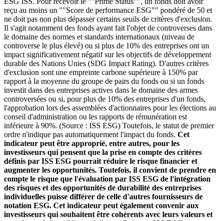
ESG ISS. Pour recevoir le ""Prime Status"", un fonds doit avoir
reçu au moins un ""Score de performance ESG"" pondéré de 50 et
ne doit pas non plus dépasser certains seuils de critères d'exclusion.
Il s'agit notamment des fonds ayant fait l'objet de controverses dans
le domaine des normes et standards internationaux (niveau de
controverse le plus élevé) ou si plus de 10% des entreprises ont un
impact significativement négatif sur les objectifs de développement
durable des Nations Unies (SDG Impact Rating). D'autres critères
d'exclusion sont une empreinte carbone supérieure à 150% par
rapport à la moyenne du groupe de pairs du fonds ou si un fonds
investit dans des entreprises actives dans le domaine des armes
controversées ou si, pour plus de 10% des entreprises d'un fonds,
l'approbation lors des assemblées d'actionnaires pour les élections au
conseil d'administration ou les rapports de rémunération est
inférieure à 90%. (Source : ISS ESG) Toutefois, le statut de premier
ordre n'indique pas automatiquement l'impact du fonds.
Cet
indicateur peut être approprié, entre autres, pour les
investisseurs qui pensent que la prise en compte des critères
définis par ISS ESG pourrait réduire le risque financier et
augmenter les opportunités. Toutefois, il convient de prendre en
compte le risque que l'évaluation par ISS ESG de l'intégration
des risques et des opportunités de durabilité des entreprises
individuelles puisse différer de celle d'autres fournisseurs de
notation ESG. Cet indicateur peut également convenir aux
investisseurs qui souhaitent être cohérents avec leurs valeurs et