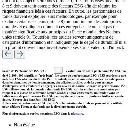
qui ont des objectifs durables (article 9). Les fonds visés aux articles
8 et 9 doivent tenir compte des facteurs ESG afin de réduire les
risques financiers liés à ces facteurs. En outre, les gestionnaires de
fonds doivent expliquer leurs méthodologies, par exemple pour
exclure certains secteurs (article 8) ou pour inclure des entreprises
durables et expliquer comment ces entreprises ne nuisent pas de
manière significative aux principes du Pacte mondial des Nations
unies (article 9). Toutefois, ces articles servent uniquement de
catégories d'information et n'indiquent pas le degré de durabilité ni si
un produit convient aux investisseurs axés sur la valeur ou l'impact.
Score de Performance ISS ESG
L'évaluation de notre partenaire ISS ESG va
de 0 à 100, 100 signifiant "très bien". Le score de performance ESG d'ISS représente une
notation ESG absolue du fonds. Pour le calcul, les notations individuelles des entreprises
dans les domaines de l'environnement, des affaires sociales et de la gouvernance
d'entreprise sont combinées et agrégées au niveau du fonds. Le score de performance ISS
ESG diffère donc de la notation des fonds ISS ESG, car les étoiles sont attribuées par
rapport à la classe de référence Lipper Global et, par conséquent, un fonds ayant un
faible score de performance ISS ESG peut également recevoir plusieurs étoiles en cas de
doute. (Source des données : ISS ESG)
Ni le score de performance ESG de l'ISS ni la notation du fonds ne peuvent être utilisés
pour déduire l'impact du fonds sur le développement durable.
Plus d'informations sur les notations ESG dans le
glossaire
.
Non évalué