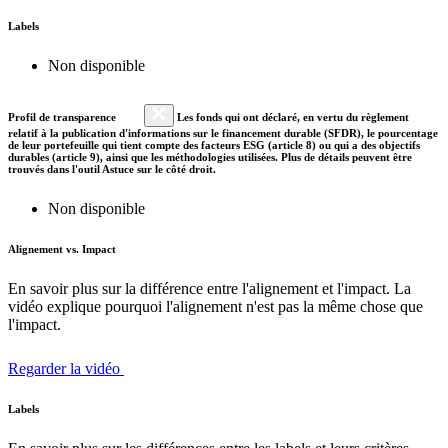
Labels
Non disponible
Profil de transparence
Les fonds qui ont déclaré, en vertu du règlement
relatif à la publication d'informations sur le financement durable (SFDR), le pourcentage
de leur portefeuille qui tient compte des facteurs ESG (article 8) ou qui a des objectifs
durables (article 9), ainsi que les méthodologies utilisées. Plus de détails peuvent être
trouvés dans l'outil Astuce sur le côté droit.
Non disponible
Alignement vs. Impact
En savoir plus sur la différence entre l'alignement et l'impact. La
vidéo explique pourquoi l'alignement n'est pas la même chose que
l'impact.
Regarder la vidéo
Labels