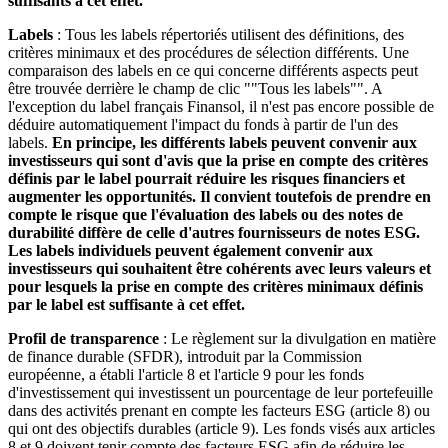
suffisants à cet effet.
Labels
: Tous les labels répertoriés utilisent des définitions, des
critères minimaux et des procédures de sélection différents. Une
comparaison des labels en ce qui concerne différents aspects peut
être trouvée derrière le champ de clic ""Tous les labels"". A
l'exception du label français Finansol, il n'est pas encore possible de
déduire automatiquement l'impact du fonds à partir de l'un des
labels.
En principe, les différents labels peuvent convenir aux
investisseurs qui sont d'avis que la prise en compte des critères
définis par le label pourrait réduire les risques financiers et
augmenter les opportunités. Il convient toutefois de prendre en
compte le risque que l'évaluation des labels ou des notes de
durabilité diffère de celle d'autres fournisseurs de notes ESG.
Les labels individuels peuvent également convenir aux
investisseurs qui souhaitent être cohérents avec leurs valeurs et
pour lesquels la prise en compte des critères minimaux définis
par le label est suffisante à cet effet.
Profil de transparence
: Le règlement sur la divulgation en matière
de finance durable (SFDR), introduit par la Commission
européenne, a établi l'article 8 et l'article 9 pour les fonds
d'investissement qui investissent un pourcentage de leur portefeuille
dans des activités prenant en compte les facteurs ESG (article 8) ou
qui ont des objectifs durables (article 9). Les fonds visés aux articles
8 et 9 doivent tenir compte des facteurs ESG afin de réduire les