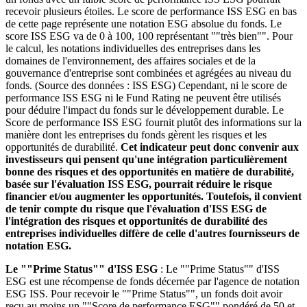
recevoir plusieurs étoiles. Le score de performance ISS ESG en bas
de cette page représente une notation ESG absolue du fonds. Le
score ISS ESG va de 0 à 100, 100 représentant ""très bien"". Pour
le calcul, les notations individuelles des entreprises dans les
domaines de l'environnement, des affaires sociales et de la
gouvernance d'entreprise sont combinées et agrégées au niveau du
fonds. (Source des données : ISS ESG) Cependant, ni le score de
performance ISS ESG ni le Fund Rating ne peuvent être utilisés
pour déduire l'impact du fonds sur le développement durable. Le
Score de performance ISS ESG fournit plutôt des informations sur la
manière dont les entreprises du fonds gèrent les risques et les
opportunités de durabilité.
Cet indicateur peut donc convenir aux
investisseurs qui pensent qu'une intégration particulièrement
bonne des risques et des opportunités en matière de durabilité,
basée sur l'évaluation ISS ESG, pourrait réduire le risque
financier et/ou augmenter les opportunités. Toutefois, il convient
de tenir compte du risque que l'évaluation d'ISS ESG de
l'intégration des risques et opportunités de durabilité des
entreprises individuelles diffère de celle d'autres fournisseurs de
notation ESG.
Le ""Prime Status"" d'ISS ESG
: Le ""Prime Status"" d'ISS
ESG est une récompense de fonds décernée par l'agence de notation
ESG ISS. Pour recevoir le ""Prime Status"", un fonds doit avoir
reçu au moins un ""Score de performance ESG"" pondéré de 50 et