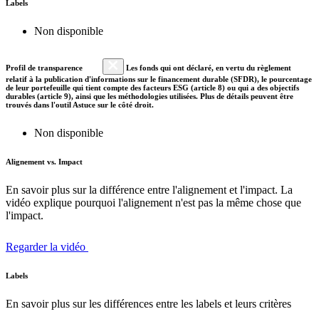
Labels
Non disponible
Profil de transparence
Les fonds qui ont déclaré, en vertu du règlement
relatif à la publication d'informations sur le financement durable (SFDR), le pourcentage
de leur portefeuille qui tient compte des facteurs ESG (article 8) ou qui a des objectifs
durables (article 9), ainsi que les méthodologies utilisées. Plus de détails peuvent être
trouvés dans l'outil Astuce sur le côté droit.
Non disponible
Alignement vs. Impact
En savoir plus sur la différence entre l'alignement et l'impact. La
vidéo explique pourquoi l'alignement n'est pas la même chose que
l'impact.
Regarder la vidéo
Labels
En savoir plus sur les différences entre les labels et leurs critères