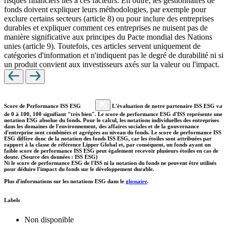
risques financiers liés à ces facteurs. En outre, les gestionnaires de
fonds doivent expliquer leurs méthodologies, par exemple pour
exclure certains secteurs (article 8) ou pour inclure des entreprises
durables et expliquer comment ces entreprises ne nuisent pas de
manière significative aux principes du Pacte mondial des Nations
unies (article 9). Toutefois, ces articles servent uniquement de
catégories d'information et n'indiquent pas le degré de durabilité ni si
un produit convient aux investisseurs axés sur la valeur ou l'impact.
Score de Performance ISS ESG
L'évaluation de notre partenaire ISS ESG va
de 0 à 100, 100 signifiant "très bien". Le score de performance ESG d'ISS représente une
notation ESG absolue du fonds. Pour le calcul, les notations individuelles des entreprises
dans les domaines de l'environnement, des affaires sociales et de la gouvernance
d'entreprise sont combinées et agrégées au niveau du fonds. Le score de performance ISS
ESG diffère donc de la notation des fonds ISS ESG, car les étoiles sont attribuées par
rapport à la classe de référence Lipper Global et, par conséquent, un fonds ayant un
faible score de performance ISS ESG peut également recevoir plusieurs étoiles en cas de
doute. (Source des données : ISS ESG)
Ni le score de performance ESG de l'ISS ni la notation du fonds ne peuvent être utilisés
pour déduire l'impact du fonds sur le développement durable.
Plus d'informations sur les notations ESG dans le
glossaire
.
Labels
Non disponible