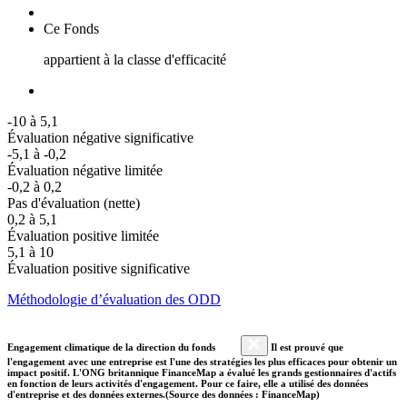
Ce Fonds
appartient à la classe d'efficacité
-10 à 5,1
Évaluation négative significative
-5,1 à -0,2
Évaluation négative limitée
-0,2 à 0,2
Pas d'évaluation (nette)
0,2 à 5,1
Évaluation positive limitée
5,1 à 10
Évaluation positive significative
Méthodologie d’évaluation des ODD
Engagement climatique de la direction du fonds
Il est prouvé que
l'engagement avec une entreprise est l'une des stratégies les plus efficaces pour obtenir un
impact positif. L'ONG britannique FinanceMap a évalué les grands gestionnaires d'actifs
en fonction de leurs activités d'engagement. Pour ce faire, elle a utilisé des données
d'entreprise et des données externes.(Source des données : FinanceMap)