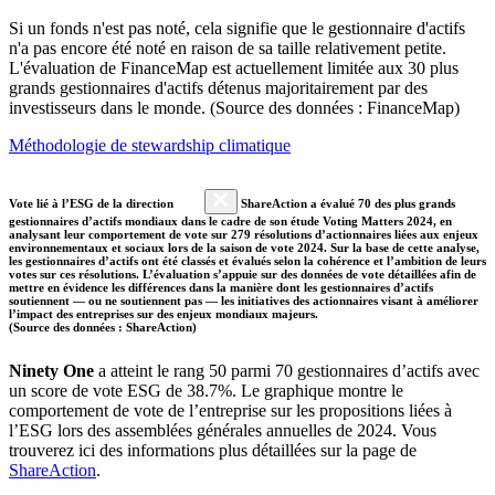
Si un fonds n'est pas noté, cela signifie que le gestionnaire d'actifs
n'a pas encore été noté en raison de sa taille relativement petite.
L'évaluation de FinanceMap est actuellement limitée aux 30 plus
grands gestionnaires d'actifs détenus majoritairement par des
investisseurs dans le monde. (Source des données : FinanceMap)
Méthodologie de stewardship climatique
Vote lié à l’ESG de la direction
ShareAction a évalué 70 des plus grands
gestionnaires d’actifs mondiaux dans le cadre de son étude Voting Matters 2024, en
analysant leur comportement de vote sur 279 résolutions d’actionnaires liées aux enjeux
environnementaux et sociaux lors de la saison de vote 2024. Sur la base de cette analyse,
les gestionnaires d’actifs ont été classés et évalués selon la cohérence et l’ambition de leurs
votes sur ces résolutions. L’évaluation s’appuie sur des données de vote détaillées afin de
mettre en évidence les différences dans la manière dont les gestionnaires d’actifs
soutiennent — ou ne soutiennent pas — les initiatives des actionnaires visant à améliorer
l’impact des entreprises sur des enjeux mondiaux majeurs.
(Source des données : ShareAction)
Ninety One
a atteint le rang 50 parmi 70 gestionnaires d’actifs avec
un score de vote ESG de 38.7%. Le graphique montre le
comportement de vote de l’entreprise sur les propositions liées à
l’ESG lors des assemblées générales annuelles de 2024. Vous
trouverez ici des informations plus détaillées sur la page de
ShareAction
.