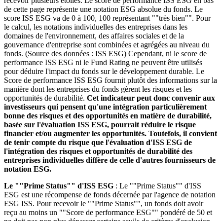
recevoir plusieurs étoiles. Le score de performance ISS ESG en bas
de cette page représente une notation ESG absolue du fonds. Le
score ISS ESG va de 0 à 100, 100 représentant ""très bien"". Pour
le calcul, les notations individuelles des entreprises dans les
domaines de l'environnement, des affaires sociales et de la
gouvernance d'entreprise sont combinées et agrégées au niveau du
fonds. (Source des données : ISS ESG) Cependant, ni le score de
performance ISS ESG ni le Fund Rating ne peuvent être utilisés
pour déduire l'impact du fonds sur le développement durable. Le
Score de performance ISS ESG fournit plutôt des informations sur la
manière dont les entreprises du fonds gèrent les risques et les
opportunités de durabilité.
Cet indicateur peut donc convenir aux
investisseurs qui pensent qu'une intégration particulièrement
bonne des risques et des opportunités en matière de durabilité,
basée sur l'évaluation ISS ESG, pourrait réduire le risque
financier et/ou augmenter les opportunités. Toutefois, il convient
de tenir compte du risque que l'évaluation d'ISS ESG de
l'intégration des risques et opportunités de durabilité des
entreprises individuelles diffère de celle d'autres fournisseurs de
notation ESG.
Le ""Prime Status"" d'ISS ESG
: Le ""Prime Status"" d'ISS
ESG est une récompense de fonds décernée par l'agence de notation
ESG ISS. Pour recevoir le ""Prime Status"", un fonds doit avoir
reçu au moins un ""Score de performance ESG"" pondéré de 50 et