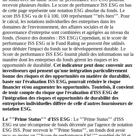
recevoir plusieurs étoiles. Le score de performance ISS ESG en bas
de cette page représente une notation ESG absolue du fonds. Le
score ISS ESG va de 0 à 100, 100 représentant ""très bien"". Pour
le calcul, les notations individuelles des entreprises dans les
domaines de l'environnement, des affaires sociales et de la
gouvernance d'entreprise sont combinées et agrégées au niveau du
fonds. (Source des données : ISS ESG) Cependant, ni le score de
performance ISS ESG ni le Fund Rating ne peuvent être utilisés
pour déduire l'impact du fonds sur le développement durable. Le
Score de performance ISS ESG fournit plutôt des informations sur la
manière dont les entreprises du fonds gèrent les risques et les
opportunités de durabilité.
Cet indicateur peut donc convenir aux
investisseurs qui pensent qu'une intégration particulièrement
bonne des risques et des opportunités en matière de durabilité,
basée sur l'évaluation ISS ESG, pourrait réduire le risque
financier et/ou augmenter les opportunités. Toutefois, il convient
de tenir compte du risque que l'évaluation d'ISS ESG de
l'intégration des risques et opportunités de durabilité des
entreprises individuelles diffère de celle d'autres fournisseurs de
notation ESG.
Le ""Prime Status"" d'ISS ESG
: Le ""Prime Status"" d'ISS
ESG est une récompense de fonds décernée par l'agence de notation
ESG ISS. Pour recevoir le ""Prime Status"", un fonds doit avoir
reçu au moins un ""Score de performance ESG"" pondéré de 50 et