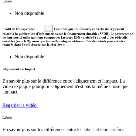
Labels
Non disponible
Profil de transparence
Les fonds qui ont déclaré, en vertu du règlement
relatif à la publication d'informations sur le financement durable (SFDR), le pourcentage
de leur portefeuille qui tient compte des facteurs ESG (article 8) ou qui a des objectifs
durables (article 9), ainsi que les méthodologies utilisées. Plus de détails peuvent être
trouvés dans l'outil Astuce sur le côté droit.
Non disponible
Alignement vs. Impact
En savoir plus sur la différence entre l'alignement et l'impact. La
vidéo explique pourquoi l'alignement n'est pas la même chose que
l'impact.
Regarder la vidéo
Labels
En savoir plus sur les différences entre les labels et leurs critères