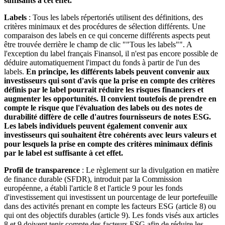
suffisants à cet effet.
Labels
: Tous les labels répertoriés utilisent des définitions, des
critères minimaux et des procédures de sélection différents. Une
comparaison des labels en ce qui concerne différents aspects peut
être trouvée derrière le champ de clic ""Tous les labels"". A
l'exception du label français Finansol, il n'est pas encore possible de
déduire automatiquement l'impact du fonds à partir de l'un des
labels.
En principe, les différents labels peuvent convenir aux
investisseurs qui sont d'avis que la prise en compte des critères
définis par le label pourrait réduire les risques financiers et
augmenter les opportunités. Il convient toutefois de prendre en
compte le risque que l'évaluation des labels ou des notes de
durabilité diffère de celle d'autres fournisseurs de notes ESG.
Les labels individuels peuvent également convenir aux
investisseurs qui souhaitent être cohérents avec leurs valeurs et
pour lesquels la prise en compte des critères minimaux définis
par le label est suffisante à cet effet.
Profil de transparence
: Le règlement sur la divulgation en matière
de finance durable (SFDR), introduit par la Commission
européenne, a établi l'article 8 et l'article 9 pour les fonds
d'investissement qui investissent un pourcentage de leur portefeuille
dans des activités prenant en compte les facteurs ESG (article 8) ou
qui ont des objectifs durables (article 9). Les fonds visés aux articles
8 et 9 doivent tenir compte des facteurs ESG afin de réduire les