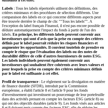
suffisants à cet effet.
Labels
: Tous les labels répertoriés utilisent des définitions, des
critères minimaux et des procédures de sélection différents. Une
comparaison des labels en ce qui concerne différents aspects peut
être trouvée derrière le champ de clic ""Tous les labels"". A
l'exception du label français Finansol, il n'est pas encore possible de
déduire automatiquement l'impact du fonds à partir de l'un des
labels.
En principe, les différents labels peuvent convenir aux
investisseurs qui sont d'avis que la prise en compte des critères
définis par le label pourrait réduire les risques financiers et
augmenter les opportunités. Il convient toutefois de prendre en
compte le risque que l'évaluation des labels ou des notes de
durabilité diffère de celle d'autres fournisseurs de notes ESG.
Les labels individuels peuvent également convenir aux
investisseurs qui souhaitent être cohérents avec leurs valeurs et
pour lesquels la prise en compte des critères minimaux définis
par le label est suffisante à cet effet.
Profil de transparence
: Le règlement sur la divulgation en matière
de finance durable (SFDR), introduit par la Commission
européenne, a établi l'article 8 et l'article 9 pour les fonds
d'investissement qui investissent un pourcentage de leur portefeuille
dans des activités prenant en compte les facteurs ESG (article 8) ou
qui ont des objectifs durables (article 9). Les fonds visés aux articles
8 et 9 doivent tenir compte des facteurs ESG afin de réduire les