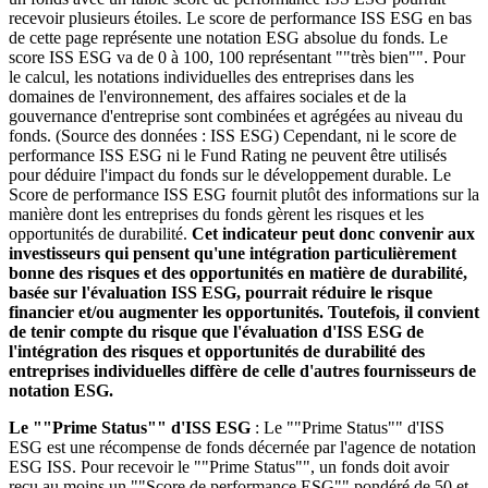
recevoir plusieurs étoiles. Le score de performance ISS ESG en bas
de cette page représente une notation ESG absolue du fonds. Le
score ISS ESG va de 0 à 100, 100 représentant ""très bien"". Pour
le calcul, les notations individuelles des entreprises dans les
domaines de l'environnement, des affaires sociales et de la
gouvernance d'entreprise sont combinées et agrégées au niveau du
fonds. (Source des données : ISS ESG) Cependant, ni le score de
performance ISS ESG ni le Fund Rating ne peuvent être utilisés
pour déduire l'impact du fonds sur le développement durable. Le
Score de performance ISS ESG fournit plutôt des informations sur la
manière dont les entreprises du fonds gèrent les risques et les
opportunités de durabilité.
Cet indicateur peut donc convenir aux
investisseurs qui pensent qu'une intégration particulièrement
bonne des risques et des opportunités en matière de durabilité,
basée sur l'évaluation ISS ESG, pourrait réduire le risque
financier et/ou augmenter les opportunités. Toutefois, il convient
de tenir compte du risque que l'évaluation d'ISS ESG de
l'intégration des risques et opportunités de durabilité des
entreprises individuelles diffère de celle d'autres fournisseurs de
notation ESG.
Le ""Prime Status"" d'ISS ESG
: Le ""Prime Status"" d'ISS
ESG est une récompense de fonds décernée par l'agence de notation
ESG ISS. Pour recevoir le ""Prime Status"", un fonds doit avoir
reçu au moins un ""Score de performance ESG"" pondéré de 50 et