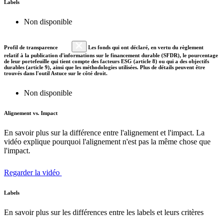
Labels
Non disponible
Profil de transparence
Les fonds qui ont déclaré, en vertu du règlement
relatif à la publication d'informations sur le financement durable (SFDR), le pourcentage
de leur portefeuille qui tient compte des facteurs ESG (article 8) ou qui a des objectifs
durables (article 9), ainsi que les méthodologies utilisées. Plus de détails peuvent être
trouvés dans l'outil Astuce sur le côté droit.
Non disponible
Alignement vs. Impact
En savoir plus sur la différence entre l'alignement et l'impact. La
vidéo explique pourquoi l'alignement n'est pas la même chose que
l'impact.
Regarder la vidéo
Labels
En savoir plus sur les différences entre les labels et leurs critères