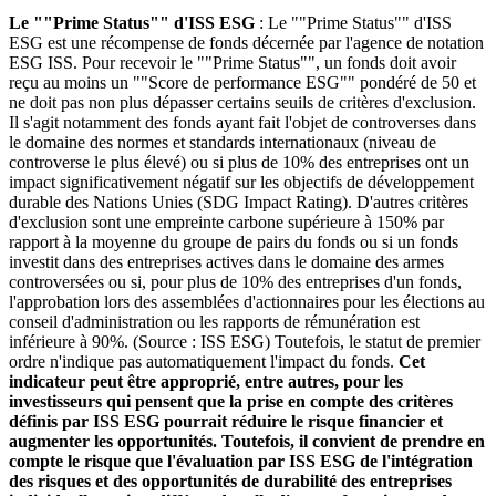
Le ""Prime Status"" d'ISS ESG
: Le ""Prime Status"" d'ISS
ESG est une récompense de fonds décernée par l'agence de notation
ESG ISS. Pour recevoir le ""Prime Status"", un fonds doit avoir
reçu au moins un ""Score de performance ESG"" pondéré de 50 et
ne doit pas non plus dépasser certains seuils de critères d'exclusion.
Il s'agit notamment des fonds ayant fait l'objet de controverses dans
le domaine des normes et standards internationaux (niveau de
controverse le plus élevé) ou si plus de 10% des entreprises ont un
impact significativement négatif sur les objectifs de développement
durable des Nations Unies (SDG Impact Rating). D'autres critères
d'exclusion sont une empreinte carbone supérieure à 150% par
rapport à la moyenne du groupe de pairs du fonds ou si un fonds
investit dans des entreprises actives dans le domaine des armes
controversées ou si, pour plus de 10% des entreprises d'un fonds,
l'approbation lors des assemblées d'actionnaires pour les élections au
conseil d'administration ou les rapports de rémunération est
inférieure à 90%. (Source : ISS ESG) Toutefois, le statut de premier
ordre n'indique pas automatiquement l'impact du fonds.
Cet
indicateur peut être approprié, entre autres, pour les
investisseurs qui pensent que la prise en compte des critères
définis par ISS ESG pourrait réduire le risque financier et
augmenter les opportunités. Toutefois, il convient de prendre en
compte le risque que l'évaluation par ISS ESG de l'intégration
des risques et des opportunités de durabilité des entreprises