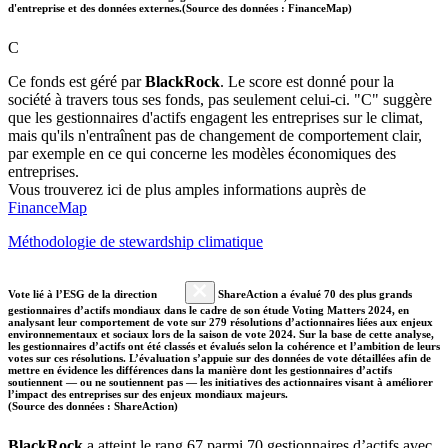
d'entreprise et des données externes.(Source des données : FinanceMap)
C
Ce fonds est géré par
BlackRock
. Le score est donné pour la
société à travers tous ses fonds, pas seulement celui-ci. "C" suggère
que les gestionnaires d'actifs engagent les entreprises sur le climat,
mais qu'ils n'entraînent pas de changement de comportement clair,
par exemple en ce qui concerne les modèles économiques des
entreprises.
Vous trouverez ici de plus amples informations auprès de
FinanceMap
Méthodologie de stewardship climatique
Vote lié à l’ESG de la direction
ShareAction a évalué 70 des plus grands
gestionnaires d’actifs mondiaux dans le cadre de son étude Voting Matters 2024, en
analysant leur comportement de vote sur 279 résolutions d’actionnaires liées aux enjeux
environnementaux et sociaux lors de la saison de vote 2024. Sur la base de cette analyse,
les gestionnaires d’actifs ont été classés et évalués selon la cohérence et l’ambition de leurs
votes sur ces résolutions. L’évaluation s’appuie sur des données de vote détaillées afin de
mettre en évidence les différences dans la manière dont les gestionnaires d’actifs
soutiennent — ou ne soutiennent pas — les initiatives des actionnaires visant à améliorer
l’impact des entreprises sur des enjeux mondiaux majeurs.
(Source des données : ShareAction)
BlackRock
a atteint le rang 67 parmi 70 gestionnaires d’actifs avec