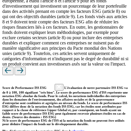
européenne, a établi l'article 8 et l'article 9 pour les fonds
d'investissement qui investissent un pourcentage de leur portefeuille
dans des activités prenant en compte les facteurs ESG (article 8) ou
qui ont des objectifs durables (article 9). Les fonds visés aux articles
8 et 9 doivent tenir compte des facteurs ESG afin de réduire les
risques financiers liés à ces facteurs. En outre, les gestionnaires de
fonds doivent expliquer leurs méthodologies, par exemple pour
exclure certains secteurs (article 8) ou pour inclure des entreprises
durables et expliquer comment ces entreprises ne nuisent pas de
manière significative aux principes du Pacte mondial des Nations
unies (article 9). Toutefois, ces articles servent uniquement de
catégories d'information et n'indiquent pas le degré de durabilité ni si
un produit convient aux investisseurs axés sur la valeur ou l'impact.
Score de Performance ISS ESG
L'évaluation de notre partenaire ISS ESG va
de 0 à 100, 100 signifiant "très bien". Le score de performance ESG d'ISS représente une
notation ESG absolue du fonds. Pour le calcul, les notations individuelles des entreprises
dans les domaines de l'environnement, des affaires sociales et de la gouvernance
d'entreprise sont combinées et agrégées au niveau du fonds. Le score de performance ISS
ESG diffère donc de la notation des fonds ISS ESG, car les étoiles sont attribuées par
rapport à la classe de référence Lipper Global et, par conséquent, un fonds ayant un
faible score de performance ISS ESG peut également recevoir plusieurs étoiles en cas de
doute. (Source des données : ISS ESG)
Ni le score de performance ESG de l'ISS ni la notation du fonds ne peuvent être utilisés
pour déduire l'impact du fonds sur le développement durable.
Plus d'informations sur les notations ESG dans le
glossaire
.