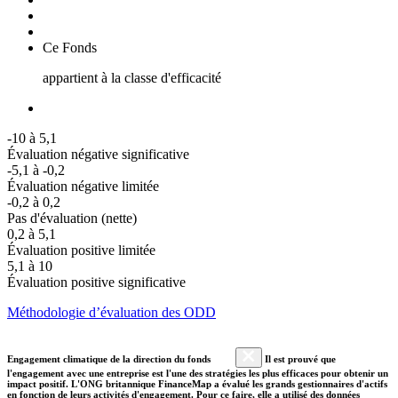
Ce Fonds
appartient à la classe d'efficacité
-10 à 5,1
Évaluation négative significative
-5,1 à -0,2
Évaluation négative limitée
-0,2 à 0,2
Pas d'évaluation (nette)
0,2 à 5,1
Évaluation positive limitée
5,1 à 10
Évaluation positive significative
Méthodologie d’évaluation des ODD
Engagement climatique de la direction du fonds
Il est prouvé que
l'engagement avec une entreprise est l'une des stratégies les plus efficaces pour obtenir un
impact positif. L'ONG britannique FinanceMap a évalué les grands gestionnaires d'actifs
en fonction de leurs activités d'engagement. Pour ce faire, elle a utilisé des données