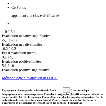
Ce Fonds
appartient à la classe d'efficacité
-10 à 5,1
Évaluation négative significative
-5,1 à -0,2
Évaluation négative limitée
-0,2 à 0,2
Pas d'évaluation (nette)
0,2 à 5,1
Évaluation positive limitée
5,1 à 10
Évaluation positive significative
Méthodologie d’évaluation des ODD
Engagement climatique de la direction du fonds
Il est prouvé que
l'engagement avec une entreprise est l'une des stratégies les plus efficaces pour obtenir un
impact positif. L'ONG britannique FinanceMap a évalué les grands gestionnaires d'actifs
en fonction de leurs activités d'engagement. Pour ce faire, elle a utilisé des données
d'entreprise et des données externes.(Source des données : FinanceMap)