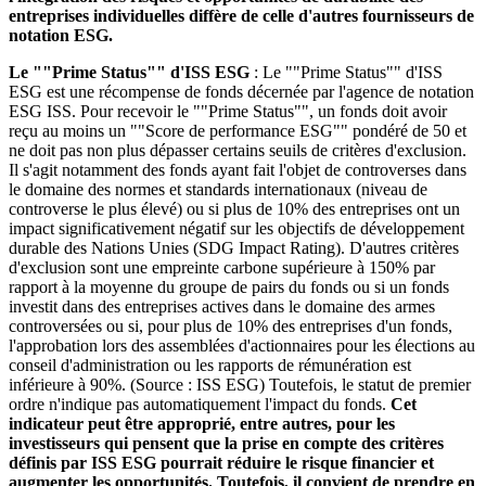
entreprises individuelles diffère de celle d'autres fournisseurs de
notation ESG.
Le ""Prime Status"" d'ISS ESG
: Le ""Prime Status"" d'ISS
ESG est une récompense de fonds décernée par l'agence de notation
ESG ISS. Pour recevoir le ""Prime Status"", un fonds doit avoir
reçu au moins un ""Score de performance ESG"" pondéré de 50 et
ne doit pas non plus dépasser certains seuils de critères d'exclusion.
Il s'agit notamment des fonds ayant fait l'objet de controverses dans
le domaine des normes et standards internationaux (niveau de
controverse le plus élevé) ou si plus de 10% des entreprises ont un
impact significativement négatif sur les objectifs de développement
durable des Nations Unies (SDG Impact Rating). D'autres critères
d'exclusion sont une empreinte carbone supérieure à 150% par
rapport à la moyenne du groupe de pairs du fonds ou si un fonds
investit dans des entreprises actives dans le domaine des armes
controversées ou si, pour plus de 10% des entreprises d'un fonds,
l'approbation lors des assemblées d'actionnaires pour les élections au
conseil d'administration ou les rapports de rémunération est
inférieure à 90%. (Source : ISS ESG) Toutefois, le statut de premier
ordre n'indique pas automatiquement l'impact du fonds.
Cet
indicateur peut être approprié, entre autres, pour les
investisseurs qui pensent que la prise en compte des critères
définis par ISS ESG pourrait réduire le risque financier et
augmenter les opportunités. Toutefois, il convient de prendre en