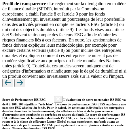
Profil de transparence
: Le règlement sur la divulgation en matière
de finance durable (SFDR), introduit par la Commission
européenne, a établi l'article 8 et l'article 9 pour les fonds
d'investissement qui investissent un pourcentage de leur portefeuille
dans des activités prenant en compte les facteurs ESG (article 8) ou
qui ont des objectifs durables (article 9). Les fonds visés aux articles
8 et 9 doivent tenir compte des facteurs ESG afin de réduire les
risques financiers liés à ces facteurs. En outre, les gestionnaires de
fonds doivent expliquer leurs méthodologies, par exemple pour
exclure certains secteurs (article 8) ou pour inclure des entreprises
durables et expliquer comment ces entreprises ne nuisent pas de
manière significative aux principes du Pacte mondial des Nations
unies (article 9). Toutefois, ces articles servent uniquement de
catégories d'information et n'indiquent pas le degré de durabilité ni si
un produit convient aux investisseurs axés sur la valeur ou l'impact.
Score de Performance ISS ESG
L'évaluation de notre partenaire ISS ESG va
de 0 à 100, 100 signifiant "très bien". Le score de performance ESG d'ISS représente une
notation ESG absolue du fonds. Pour le calcul, les notations individuelles des entreprises
dans les domaines de l'environnement, des affaires sociales et de la gouvernance
d'entreprise sont combinées et agrégées au niveau du fonds. Le score de performance ISS
ESG diffère donc de la notation des fonds ISS ESG, car les étoiles sont attribuées par
rapport à la classe de référence Lipper Global et, par conséquent, un fonds ayant un
faible score de performance ISS ESG peut également recevoir plusieurs étoiles en cas de
doute. (Source des données : ISS ESG)