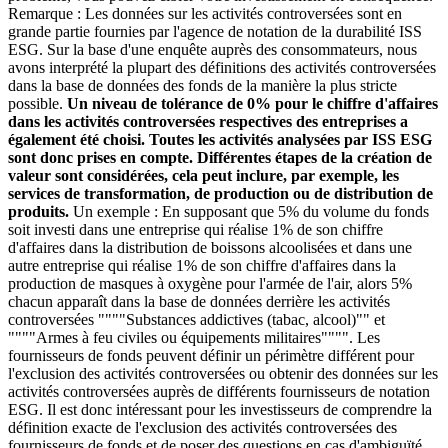
Remarque : Les données sur les activités controversées sont en
grande partie fournies par l'agence de notation de la durabilité ISS
ESG. Sur la base d'une enquête auprès des consommateurs, nous
avons interprété la plupart des définitions des activités controversées
dans la base de données des fonds de la manière la plus stricte
possible.
Un niveau de tolérance de 0% pour le chiffre d'affaires
dans les activités controversées respectives des entreprises a
également été choisi. Toutes les activités analysées par ISS ESG
sont donc prises en compte. Différentes étapes de la création de
valeur sont considérées, cela peut inclure, par exemple, les
services de transformation, de production ou de distribution de
produits.
Un exemple : En supposant que 5% du volume du fonds
soit investi dans une entreprise qui réalise 1% de son chiffre
d'affaires dans la distribution de boissons alcoolisées et dans une
autre entreprise qui réalise 1% de son chiffre d'affaires dans la
production de masques à oxygène pour l'armée de l'air, alors 5%
chacun apparaît dans la base de données derrière les activités
controversées """"Substances addictives (tabac, alcool)"" et
""""Armes à feu civiles ou équipements militaires"""". Les
fournisseurs de fonds peuvent définir un périmètre différent pour
l'exclusion des activités controversées ou obtenir des données sur les
activités controversées auprès de différents fournisseurs de notation
ESG. Il est donc intéressant pour les investisseurs de comprendre la
définition exacte de l'exclusion des activités controversées des
fournisseurs de fonds et de poser des questions en cas d'ambiguïté.