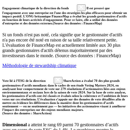
Engagement climatique de la direction du fonds
Il est prouvé que
l'engagement avec une entreprise est l'une des stratégies les plus efficaces pour obtenir un
impact positif. L'ONG britannique FinanceMap a évalué les grands gestionnaires d'actifs
en fonction de leurs activités d'engagement. Pour ce faire, elle a utilisé des données
d'entreprise et des données externes.(Source des données : FinanceMap)
Si un fonds n'est pas noté, cela signifie que le gestionnaire d'actifs
n'a pas encore été noté en raison de sa taille relativement petite.
L'évaluation de FinanceMap est actuellement limitée aux 30 plus
grands gestionnaires d'actifs détenus majoritairement par des
investisseurs dans le monde. (Source des données : FinanceMap)
Méthodologie de stewardship climatique
Vote lié à l’ESG de la direction
ShareAction a évalué 70 des plus grands
gestionnaires d’actifs mondiaux dans le cadre de son étude Voting Matters 2024, en
analysant leur comportement de vote sur 279 résolutions d’actionnaires liées aux enjeux
environnementaux et sociaux lors de la saison de vote 2024. Sur la base de cette analyse,
les gestionnaires d’actifs ont été classés et évalués selon la cohérence et l’ambition de leurs
votes sur ces résolutions. L’évaluation s’appuie sur des données de vote détaillées afin de
mettre en évidence les différences dans la manière dont les gestionnaires d’actifs
soutiennent — ou ne soutiennent pas — les initiatives des actionnaires visant à améliorer
l’impact des entreprises sur des enjeux mondiaux majeurs.
(Source des données : ShareAction)
Dimensional
a atteint le rang 69 parmi 70 gestionnaires d’actifs
avec un score de vote ESG de 1.4%. Le graphique montre le