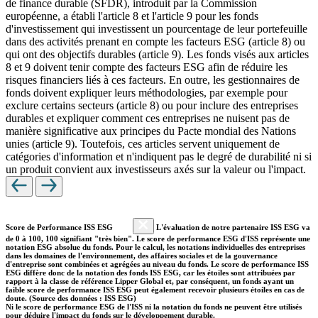
de finance durable (SFDR), introduit par la Commission
européenne, a établi l'article 8 et l'article 9 pour les fonds
d'investissement qui investissent un pourcentage de leur portefeuille
dans des activités prenant en compte les facteurs ESG (article 8) ou
qui ont des objectifs durables (article 9). Les fonds visés aux articles
8 et 9 doivent tenir compte des facteurs ESG afin de réduire les
risques financiers liés à ces facteurs. En outre, les gestionnaires de
fonds doivent expliquer leurs méthodologies, par exemple pour
exclure certains secteurs (article 8) ou pour inclure des entreprises
durables et expliquer comment ces entreprises ne nuisent pas de
manière significative aux principes du Pacte mondial des Nations
unies (article 9). Toutefois, ces articles servent uniquement de
catégories d'information et n'indiquent pas le degré de durabilité ni si
un produit convient aux investisseurs axés sur la valeur ou l'impact.
Score de Performance ISS ESG
L'évaluation de notre partenaire ISS ESG va
de 0 à 100, 100 signifiant "très bien". Le score de performance ESG d'ISS représente une
notation ESG absolue du fonds. Pour le calcul, les notations individuelles des entreprises
dans les domaines de l'environnement, des affaires sociales et de la gouvernance
d'entreprise sont combinées et agrégées au niveau du fonds. Le score de performance ISS
ESG diffère donc de la notation des fonds ISS ESG, car les étoiles sont attribuées par
rapport à la classe de référence Lipper Global et, par conséquent, un fonds ayant un
faible score de performance ISS ESG peut également recevoir plusieurs étoiles en cas de
doute. (Source des données : ISS ESG)
Ni le score de performance ESG de l'ISS ni la notation du fonds ne peuvent être utilisés
pour déduire l'impact du fonds sur le développement durable.