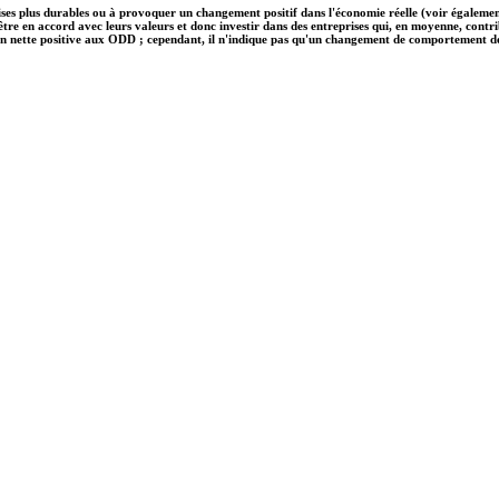
ises plus durables ou à provoquer un changement positif dans l'économie réelle (voir également
nt être en accord avec leurs valeurs et donc investir dans des entreprises qui, en moyenne, c
on nette positive aux ODD ; cependant, il n'indique pas qu'un changement de comportement des e