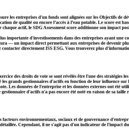
ure les entreprises d'un fonds sont alignées sur les Objectifs de 
ducation de qualité ou encore l’accès à l’eau potable. Le score est
r chaque actif, le SDG Assessment score additionne son impact positi
s importante d'investissements dans des entreprises ayant une co
aura — un impact direct permettant aux entreprises de devenir plu
ez contacter directement ISS ESG. Vous trouverez plus d'informatio
ercice des droits de vote se sont révélés être l'une des stratégies le
s grands gestionnaires d'actifs en fonction de leur influence sur le
ote. Les données de l'entreprise et les données externes ont été util
le gestionnaire d'actifs n'a pas encore été noté en raison de sa taille 
acteurs environnementaux, sociaux et de gouvernance d'entreprise. 
étaillée. Cependant, il ne s'agit pas d'un indicateur de l'impact d