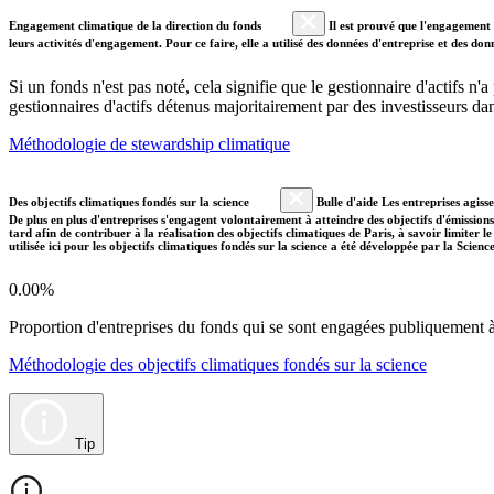
Engagement climatique de la direction du fonds
Il est prouvé que l'engagement a
leurs activités d'engagement. Pour ce faire, elle a utilisé des données d'entreprise et des 
Si un fonds n'est pas noté, cela signifie que le gestionnaire d'actifs n
gestionnaires d'actifs détenus majoritairement par des investisseurs 
Méthodologie de stewardship climatique
Des objectifs climatiques fondés sur la science
Bulle d'aide Les entreprises agiss
De plus en plus d'entreprises s'engagent volontairement à atteindre des objectifs d'émissions
tard afin de contribuer à la réalisation des objectifs climatiques de Paris, à savoir limiter
utilisée ici pour les objectifs climatiques fondés sur la science a été développée par la Scien
0.00%
Proportion d'entreprises du fonds qui se sont engagées publiquement à a
Méthodologie des objectifs climatiques fondés sur la science
Tip