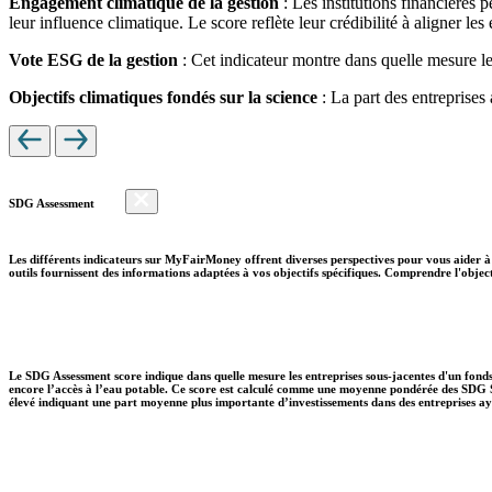
Engagement climatique de la gestion
: Les institutions financières 
leur influence climatique. Le score reflète leur crédibilité à aligner le
Vote ESG de la gestion
: Cet indicateur montre dans quelle mesure le
Objectifs climatiques fondés sur la science
: La part des entreprises
SDG Assessment
Les différents indicateurs sur MyFairMoney offrent diverses perspectives pour vous aider à 
outils fournissent des informations adaptées à vos objectifs spécifiques. Comprendre l'object
Le SDG Assessment score indique dans quelle mesure les entreprises sous-jacentes d'un fonds
encore l’accès à l’eau potable. Ce score est calculé comme une moyenne pondérée des SDG So
élevé indiquant une part moyenne plus importante d’investissements dans des entreprises aya