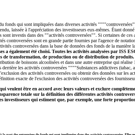
 du fonds qui sont impliquées dans diverses activités """"controversées""
entendu, laissée à l'appréciation des investisseurs eux-mêmes. Étant donn
ds sont investis dans des ""activités controversées"". Si certaines de ce
és controversées sont en grande partie fournies par l'agence de notatio
tivités controversées dans la base de données des fonds de la manière la 
ises a également été choisi. Toutes les activités analysées par ISS E
ces de transformation, de production ou de distribution de produits
stribution de boissons alcoolisées et dans une autre entreprise qui réali
s derrière les activités controversées """"Substances addictives (tabac, 
'exclusion des activités controversées ou obtenir des données sur les act
finition exacte de l'exclusion des activités controversées des fournisseu
qui veulent être en accord avec leurs valeurs et exclure complètemen
parence totale sur la définition des différentes activités controvers
s investisseurs qui estiment que, par exemple, une forte proportion
à la part des entreprises du fonds qui sont impliquées dans des activités controversées. Elles n