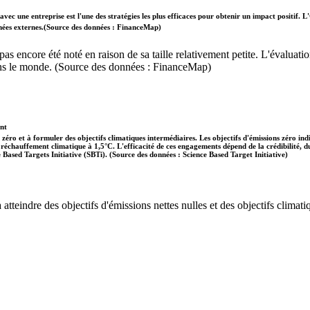
vec une entreprise est l'une des stratégies les plus efficaces pour obtenir un impact positif
données externes.(Source des données : FinanceMap)
'a pas encore été noté en raison de sa taille relativement petite. L'évalu
dans le monde. (Source des données : FinanceMap)
ent
 zéro et à formuler des objectifs climatiques intermédiaires. Les objectifs d'émissions zéro in
 le réchauffement climatique à 1,5°C. L'efficacité de ces engagements dépend de la crédibilité,
ce Based Targets Initiative (SBTi). (Source des données : Science Based Target Initiative)
tteindre des objectifs d'émissions nettes nulles et des objectifs climatiq