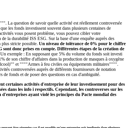
"". La question de savoir quelle activité est réellement controversée
é que les fonds investissent souvent dans plusieurs centaines de
s activités vous posent problème, vous pouvez cibler votre
n de la durabilité ISS ESG. Sur la base d'une enquête auprès des
plus stricte possible.
Un niveau de tolérance de 0% pour le chiffre
SG sont donc prises en compte. Différentes étapes de la création de
.
Un exemple : En supposant que 5% du volume du fonds soit investi
se 1% de son chiffre d'affaires dans la production de masques à oxygène
alcool)"" et """"Armes à feu civiles ou équipements militaires"""".
ivités controversées auprès de différents fournisseurs de notation
rs de fonds et de poser des questions en cas d'ambiguïté.
t certaines activités d'entreprise de leur investissement pour des
ées dans les info i respectifs. Cependant, les controverses sur les
 d'entreprises ayant violé les principes du Pacte mondial des
e peuvent être résumées car il est possible qu'une entreprise soit impliquée dans plusieurs