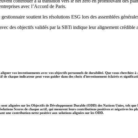
peuvent contribuer à la transition vers le net zéro en promouvant des pla
s entreprises avec l’Accord de Paris.
 gestionnaire soutient les résolutions ESG lors des assemblées générale
 avec des objectifs validés par la SBTi indique leur alignement crédible 
aligner vos investissements avec vos objectifs personnels de durabilité. Que vous cherchiez à 
if de chaque indicateur peut vous guider dans des choix d'investissement éclairés et significati
 sont alignées sur les Objectifs de Développement Durable (ODD) des Nations Unies, tels que le
lutions Scores de chaque actif, qui mesurent leurs contributions positives et négatives les 
nt une contribution nette positive aux solutions alignées sur les ODD.