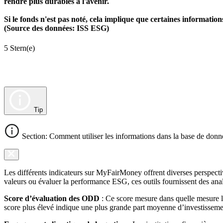
rendre plus durables à l'avenir.
Si le fonds n'est pas noté, cela implique que certaines informat
(Source des données: ISS ESG)
5 Stern(e)
Tip
Section: Comment utiliser les informations dans la base de donn
Les différents indicateurs sur MyFairMoney offrent diverses perspectiv
valeurs ou évaluer la performance ESG, ces outils fournissent des anal
Score d’évaluation des ODD
: Ce score mesure dans quelle mesure l
score plus élevé indique une plus grande part moyenne d’investissemen