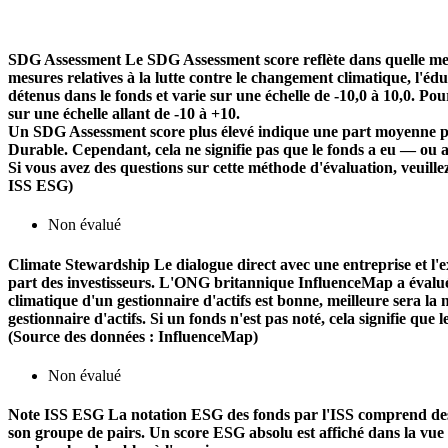
SDG Assessment
Le SDG Assessment score reflète dans quelle mes
mesures relatives à la lutte contre le changement climatique, l'é
détenus dans le fonds et varie sur une échelle de -10,0 à 10,0. Pou
sur une échelle allant de -10 à +10.
Un SDG Assessment score plus élevé indique une part moyenne plu
Durable. Cependant, cela ne signifie pas que le fonds a eu — ou 
Si vous avez des questions sur cette méthode d'évaluation, veuill
ISS ESG)
Non évalué
Climate Stewardship
Le dialogue direct avec une entreprise et l'ex
part des investisseurs. L'ONG britannique InfluenceMap a évalué le
climatique d'un gestionnaire d'actifs est bonne, meilleure sera la n
gestionnaire d'actifs. Si un fonds n'est pas noté, cela signifie que 
(Source des données : InfluenceMap)
Non évalué
Note ISS ESG
La notation ESG des fonds par l'ISS comprend des f
son groupe de pairs. Un score ESG absolu est affiché dans la vue d