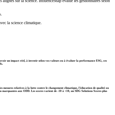
ns alignés sur la science. InfluenceMap évalue les gestionnaires selon
s.
avec la science climatique.
avoir un impact réel, à investir selon vos valeurs ou à évaluer la performance ESG, ces
fs.
s mesures relatives à la lutte contre le changement climatique, l'éducation de qualité ou
plus marquantes aux ODD. Les scores varient de -10 à +10, un SDG Solutions Scores plus