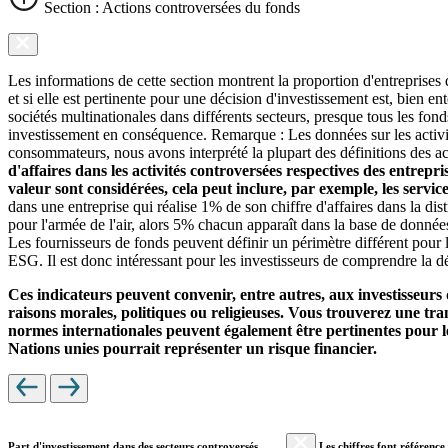
Section : Actions controversées du fonds
Les informations de cette section montrent la proportion d'entreprises
et si elle est pertinente pour une décision d'investissement est, bien 
sociétés multinationales dans différents secteurs, presque tous les fon
investissement en conséquence. Remarque : Les données sur les activit
consommateurs, nous avons interprété la plupart des définitions des ac
d'affaires dans les activités controversées respectives des entrepr
valeur sont considérées, cela peut inclure, par exemple, les servi
dans une entreprise qui réalise 1% de son chiffre d'affaires dans la di
pour l'armée de l'air, alors 5% chacun apparaît dans la base de donnée
Les fournisseurs de fonds peuvent définir un périmètre différent pour l
ESG. Il est donc intéressant pour les investisseurs de comprendre la dé
Ces indicateurs peuvent convenir, entre autres, aux investisseurs 
raisons morales, politiques ou religieuses. Vous trouverez une trans
normes internationales peuvent également être pertinentes pour le
Nations unies pourrait représenter un risque financier.
Part d'investissement dans des secteurs controversés
Les chiffres font référence 