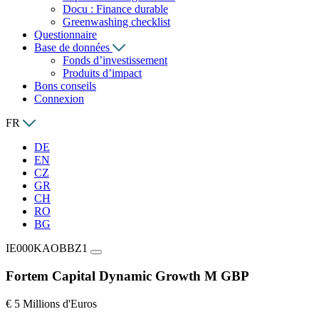
Docu : Finance durable
Greenwashing checklist
Questionnaire
Base de données
Fonds d’investissement
Produits d’impact
Bons conseils
Connexion
FR
DE
EN
CZ
GR
CH
RO
BG
IE000KAOBBZ1
Fortem Capital Dynamic Growth M GBP
€ 5 Millions d'Euros