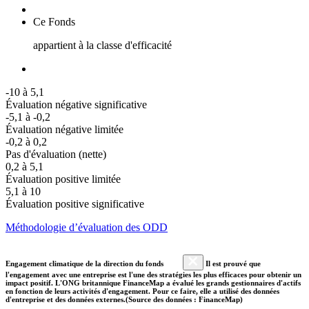
Ce Fonds
appartient à la classe d'efficacité
-10 à 5,1
Évaluation négative significative
-5,1 à -0,2
Évaluation négative limitée
-0,2 à 0,2
Pas d'évaluation (nette)
0,2 à 5,1
Évaluation positive limitée
5,1 à 10
Évaluation positive significative
Méthodologie d’évaluation des ODD
Engagement climatique de la direction du fonds
Il est prouvé que
l'engagement avec une entreprise est l'une des stratégies les plus efficaces pour obtenir un
impact positif. L'ONG britannique FinanceMap a évalué les grands gestionnaires d'actifs
en fonction de leurs activités d'engagement. Pour ce faire, elle a utilisé des données
d'entreprise et des données externes.(Source des données : FinanceMap)