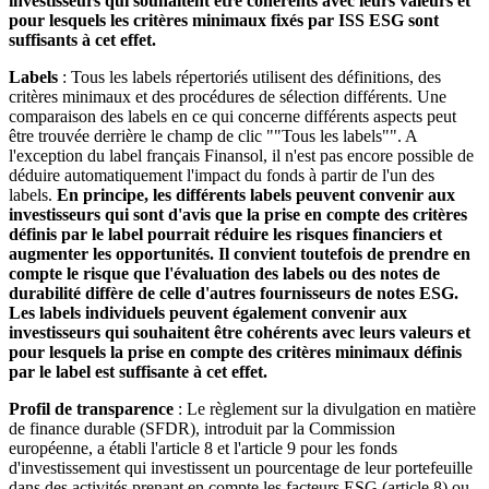
investisseurs qui souhaitent être cohérents avec leurs valeurs et
pour lesquels les critères minimaux fixés par ISS ESG sont
suffisants à cet effet.
Labels
: Tous les labels répertoriés utilisent des définitions, des
critères minimaux et des procédures de sélection différents. Une
comparaison des labels en ce qui concerne différents aspects peut
être trouvée derrière le champ de clic ""Tous les labels"". A
l'exception du label français Finansol, il n'est pas encore possible de
déduire automatiquement l'impact du fonds à partir de l'un des
labels.
En principe, les différents labels peuvent convenir aux
investisseurs qui sont d'avis que la prise en compte des critères
définis par le label pourrait réduire les risques financiers et
augmenter les opportunités. Il convient toutefois de prendre en
compte le risque que l'évaluation des labels ou des notes de
durabilité diffère de celle d'autres fournisseurs de notes ESG.
Les labels individuels peuvent également convenir aux
investisseurs qui souhaitent être cohérents avec leurs valeurs et
pour lesquels la prise en compte des critères minimaux définis
par le label est suffisante à cet effet.
Profil de transparence
: Le règlement sur la divulgation en matière
de finance durable (SFDR), introduit par la Commission
européenne, a établi l'article 8 et l'article 9 pour les fonds
d'investissement qui investissent un pourcentage de leur portefeuille
dans des activités prenant en compte les facteurs ESG (article 8) ou