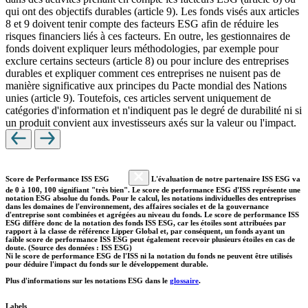
qui ont des objectifs durables (article 9). Les fonds visés aux articles
8 et 9 doivent tenir compte des facteurs ESG afin de réduire les
risques financiers liés à ces facteurs. En outre, les gestionnaires de
fonds doivent expliquer leurs méthodologies, par exemple pour
exclure certains secteurs (article 8) ou pour inclure des entreprises
durables et expliquer comment ces entreprises ne nuisent pas de
manière significative aux principes du Pacte mondial des Nations
unies (article 9). Toutefois, ces articles servent uniquement de
catégories d'information et n'indiquent pas le degré de durabilité ni si
un produit convient aux investisseurs axés sur la valeur ou l'impact.
Score de Performance ISS ESG
L'évaluation de notre partenaire ISS ESG va
de 0 à 100, 100 signifiant "très bien". Le score de performance ESG d'ISS représente une
notation ESG absolue du fonds. Pour le calcul, les notations individuelles des entreprises
dans les domaines de l'environnement, des affaires sociales et de la gouvernance
d'entreprise sont combinées et agrégées au niveau du fonds. Le score de performance ISS
ESG diffère donc de la notation des fonds ISS ESG, car les étoiles sont attribuées par
rapport à la classe de référence Lipper Global et, par conséquent, un fonds ayant un
faible score de performance ISS ESG peut également recevoir plusieurs étoiles en cas de
doute. (Source des données : ISS ESG)
Ni le score de performance ESG de l'ISS ni la notation du fonds ne peuvent être utilisés
pour déduire l'impact du fonds sur le développement durable.
Plus d'informations sur les notations ESG dans le
glossaire
.
Labels