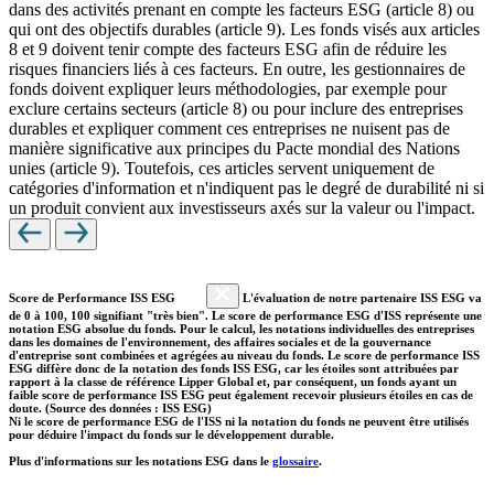
dans des activités prenant en compte les facteurs ESG (article 8) ou
qui ont des objectifs durables (article 9). Les fonds visés aux articles
8 et 9 doivent tenir compte des facteurs ESG afin de réduire les
risques financiers liés à ces facteurs. En outre, les gestionnaires de
fonds doivent expliquer leurs méthodologies, par exemple pour
exclure certains secteurs (article 8) ou pour inclure des entreprises
durables et expliquer comment ces entreprises ne nuisent pas de
manière significative aux principes du Pacte mondial des Nations
unies (article 9). Toutefois, ces articles servent uniquement de
catégories d'information et n'indiquent pas le degré de durabilité ni si
un produit convient aux investisseurs axés sur la valeur ou l'impact.
Score de Performance ISS ESG
L'évaluation de notre partenaire ISS ESG va
de 0 à 100, 100 signifiant "très bien". Le score de performance ESG d'ISS représente une
notation ESG absolue du fonds. Pour le calcul, les notations individuelles des entreprises
dans les domaines de l'environnement, des affaires sociales et de la gouvernance
d'entreprise sont combinées et agrégées au niveau du fonds. Le score de performance ISS
ESG diffère donc de la notation des fonds ISS ESG, car les étoiles sont attribuées par
rapport à la classe de référence Lipper Global et, par conséquent, un fonds ayant un
faible score de performance ISS ESG peut également recevoir plusieurs étoiles en cas de
doute. (Source des données : ISS ESG)
Ni le score de performance ESG de l'ISS ni la notation du fonds ne peuvent être utilisés
pour déduire l'impact du fonds sur le développement durable.
Plus d'informations sur les notations ESG dans le
glossaire
.