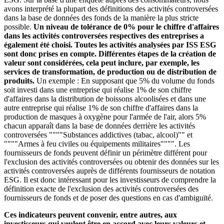
avons interprété la plupart des définitions des activités controversées
dans la base de données des fonds de la manière la plus stricte
possible.
Un niveau de tolérance de 0% pour le chiffre d'affaires
dans les activités controversées respectives des entreprises a
également été choisi. Toutes les activités analysées par ISS ESG
sont donc prises en compte. Différentes étapes de la création de
valeur sont considérées, cela peut inclure, par exemple, les
services de transformation, de production ou de distribution de
produits.
Un exemple : En supposant que 5% du volume du fonds
soit investi dans une entreprise qui réalise 1% de son chiffre
d'affaires dans la distribution de boissons alcoolisées et dans une
autre entreprise qui réalise 1% de son chiffre d'affaires dans la
production de masques à oxygène pour l'armée de l'air, alors 5%
chacun apparaît dans la base de données derrière les activités
controversées """"Substances addictives (tabac, alcool)"" et
""""Armes à feu civiles ou équipements militaires"""". Les
fournisseurs de fonds peuvent définir un périmètre différent pour
l'exclusion des activités controversées ou obtenir des données sur les
activités controversées auprès de différents fournisseurs de notation
ESG. Il est donc intéressant pour les investisseurs de comprendre la
définition exacte de l'exclusion des activités controversées des
fournisseurs de fonds et de poser des questions en cas d'ambiguïté.
Ces indicateurs peuvent convenir, entre autres, aux
investisseurs qui veulent être en accord avec leurs valeurs et