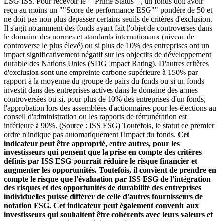
ESG ISS. Pour recevoir le ""Prime Status"", un fonds doit avoir
reçu au moins un ""Score de performance ESG"" pondéré de 50 et
ne doit pas non plus dépasser certains seuils de critères d'exclusion.
Il s'agit notamment des fonds ayant fait l'objet de controverses dans
le domaine des normes et standards internationaux (niveau de
controverse le plus élevé) ou si plus de 10% des entreprises ont un
impact significativement négatif sur les objectifs de développement
durable des Nations Unies (SDG Impact Rating). D'autres critères
d'exclusion sont une empreinte carbone supérieure à 150% par
rapport à la moyenne du groupe de pairs du fonds ou si un fonds
investit dans des entreprises actives dans le domaine des armes
controversées ou si, pour plus de 10% des entreprises d'un fonds,
l'approbation lors des assemblées d'actionnaires pour les élections au
conseil d'administration ou les rapports de rémunération est
inférieure à 90%. (Source : ISS ESG) Toutefois, le statut de premier
ordre n'indique pas automatiquement l'impact du fonds.
Cet
indicateur peut être approprié, entre autres, pour les
investisseurs qui pensent que la prise en compte des critères
définis par ISS ESG pourrait réduire le risque financier et
augmenter les opportunités. Toutefois, il convient de prendre en
compte le risque que l'évaluation par ISS ESG de l'intégration
des risques et des opportunités de durabilité des entreprises
individuelles puisse différer de celle d'autres fournisseurs de
notation ESG. Cet indicateur peut également convenir aux
investisseurs qui souhaitent être cohérents avec leurs valeurs et