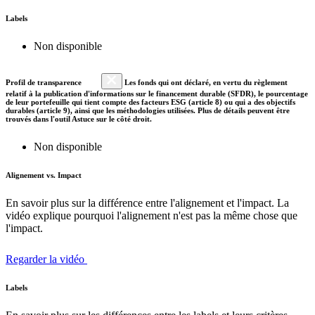
Labels
Non disponible
Profil de transparence
Les fonds qui ont déclaré, en vertu du règlement
relatif à la publication d'informations sur le financement durable (SFDR), le pourcentage
de leur portefeuille qui tient compte des facteurs ESG (article 8) ou qui a des objectifs
durables (article 9), ainsi que les méthodologies utilisées. Plus de détails peuvent être
trouvés dans l'outil Astuce sur le côté droit.
Non disponible
Alignement vs. Impact
En savoir plus sur la différence entre l'alignement et l'impact. La
vidéo explique pourquoi l'alignement n'est pas la même chose que
l'impact.
Regarder la vidéo
Labels