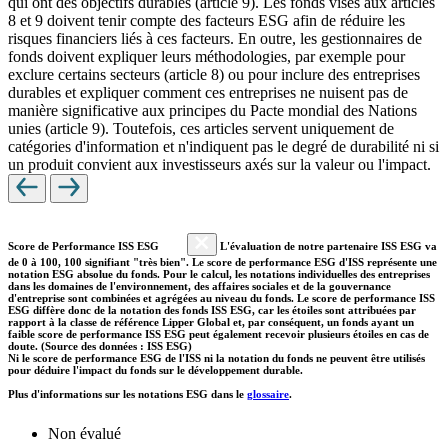
qui ont des objectifs durables (article 9). Les fonds visés aux articles
8 et 9 doivent tenir compte des facteurs ESG afin de réduire les
risques financiers liés à ces facteurs. En outre, les gestionnaires de
fonds doivent expliquer leurs méthodologies, par exemple pour
exclure certains secteurs (article 8) ou pour inclure des entreprises
durables et expliquer comment ces entreprises ne nuisent pas de
manière significative aux principes du Pacte mondial des Nations
unies (article 9). Toutefois, ces articles servent uniquement de
catégories d'information et n'indiquent pas le degré de durabilité ni si
un produit convient aux investisseurs axés sur la valeur ou l'impact.
Score de Performance ISS ESG
L'évaluation de notre partenaire ISS ESG va
de 0 à 100, 100 signifiant "très bien". Le score de performance ESG d'ISS représente une
notation ESG absolue du fonds. Pour le calcul, les notations individuelles des entreprises
dans les domaines de l'environnement, des affaires sociales et de la gouvernance
d'entreprise sont combinées et agrégées au niveau du fonds. Le score de performance ISS
ESG diffère donc de la notation des fonds ISS ESG, car les étoiles sont attribuées par
rapport à la classe de référence Lipper Global et, par conséquent, un fonds ayant un
faible score de performance ISS ESG peut également recevoir plusieurs étoiles en cas de
doute. (Source des données : ISS ESG)
Ni le score de performance ESG de l'ISS ni la notation du fonds ne peuvent être utilisés
pour déduire l'impact du fonds sur le développement durable.
Plus d'informations sur les notations ESG dans le
glossaire
.
Non évalué