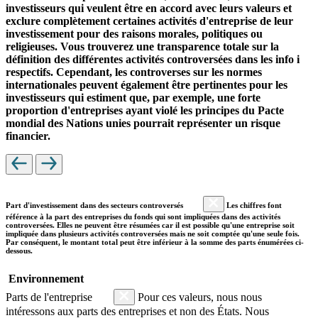
investisseurs qui veulent être en accord avec leurs valeurs et
exclure complètement certaines activités d'entreprise de leur
investissement pour des raisons morales, politiques ou
religieuses. Vous trouverez une transparence totale sur la
définition des différentes activités controversées dans les info i
respectifs. Cependant, les controverses sur les normes
internationales peuvent également être pertinentes pour les
investisseurs qui estiment que, par exemple, une forte
proportion d'entreprises ayant violé les principes du Pacte
mondial des Nations unies pourrait représenter un risque
financier.
Part d'investissement dans des secteurs controversés
Les chiffres font
référence à la part des entreprises du fonds qui sont impliquées dans des activités
controversées. Elles ne peuvent être résumées car il est possible qu'une entreprise soit
impliquée dans plusieurs activités controversées mais ne soit comptée qu'une seule fois.
Par conséquent, le montant total peut être inférieur à la somme des parts énumérées ci-
dessous.
Environnement
Parts de l'entreprise
Pour ces valeurs, nous nous
intéressons aux parts des entreprises et non des États. Nous