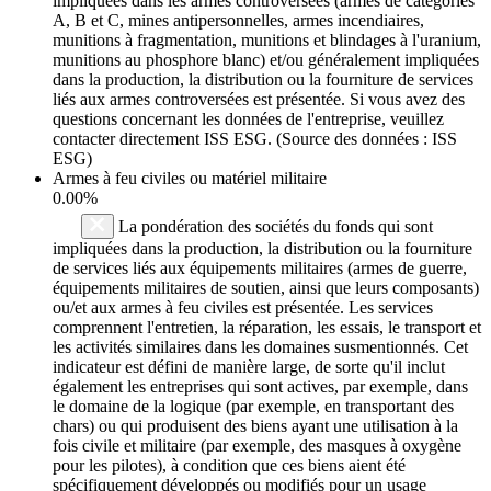
impliquées dans les armes controversées (armes de catégories
A, B et C, mines antipersonnelles, armes incendiaires,
munitions à fragmentation, munitions et blindages à l'uranium,
munitions au phosphore blanc) et/ou généralement impliquées
dans la production, la distribution ou la fourniture de services
liés aux armes controversées est présentée. Si vous avez des
questions concernant les données de l'entreprise, veuillez
contacter directement ISS ESG. (Source des données : ISS
ESG)
Armes à feu civiles ou matériel militaire
0.00%
La pondération des sociétés du fonds qui sont
impliquées dans la production, la distribution ou la fourniture
de services liés aux équipements militaires (armes de guerre,
équipements militaires de soutien, ainsi que leurs composants)
ou/et aux armes à feu civiles est présentée. Les services
comprennent l'entretien, la réparation, les essais, le transport et
les activités similaires dans les domaines susmentionnés. Cet
indicateur est défini de manière large, de sorte qu'il inclut
également les entreprises qui sont actives, par exemple, dans
le domaine de la logique (par exemple, en transportant des
chars) ou qui produisent des biens ayant une utilisation à la
fois civile et militaire (par exemple, des masques à oxygène
pour les pilotes), à condition que ces biens aient été
spécifiquement développés ou modifiés pour un usage