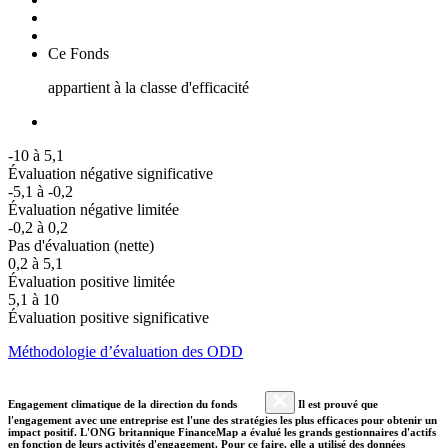
Ce Fonds
appartient à la classe d'efficacité
-10 à 5,1
Évaluation négative significative
-5,1 à -0,2
Évaluation négative limitée
-0,2 à 0,2
Pas d'évaluation (nette)
0,2 à 5,1
Évaluation positive limitée
5,1 à 10
Évaluation positive significative
Méthodologie d’évaluation des ODD
Engagement climatique de la direction du fonds
Il est prouvé que
l'engagement avec une entreprise est l'une des stratégies les plus efficaces pour obtenir un
impact positif. L'ONG britannique FinanceMap a évalué les grands gestionnaires d'actifs
en fonction de leurs activités d'engagement. Pour ce faire, elle a utilisé des données