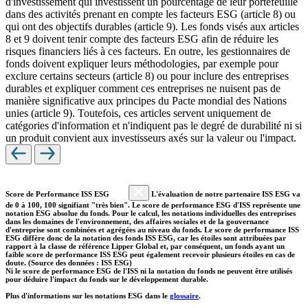
d'investissement qui investissent un pourcentage de leur portefeuille
dans des activités prenant en compte les facteurs ESG (article 8) ou
qui ont des objectifs durables (article 9). Les fonds visés aux articles
8 et 9 doivent tenir compte des facteurs ESG afin de réduire les
risques financiers liés à ces facteurs. En outre, les gestionnaires de
fonds doivent expliquer leurs méthodologies, par exemple pour
exclure certains secteurs (article 8) ou pour inclure des entreprises
durables et expliquer comment ces entreprises ne nuisent pas de
manière significative aux principes du Pacte mondial des Nations
unies (article 9). Toutefois, ces articles servent uniquement de
catégories d'information et n'indiquent pas le degré de durabilité ni si
un produit convient aux investisseurs axés sur la valeur ou l'impact.
Score de Performance ISS ESG
L'évaluation de notre partenaire ISS ESG va
de 0 à 100, 100 signifiant "très bien". Le score de performance ESG d'ISS représente une
notation ESG absolue du fonds. Pour le calcul, les notations individuelles des entreprises
dans les domaines de l'environnement, des affaires sociales et de la gouvernance
d'entreprise sont combinées et agrégées au niveau du fonds. Le score de performance ISS
ESG diffère donc de la notation des fonds ISS ESG, car les étoiles sont attribuées par
rapport à la classe de référence Lipper Global et, par conséquent, un fonds ayant un
faible score de performance ISS ESG peut également recevoir plusieurs étoiles en cas de
doute. (Source des données : ISS ESG)
Ni le score de performance ESG de l'ISS ni la notation du fonds ne peuvent être utilisés
pour déduire l'impact du fonds sur le développement durable.
Plus d'informations sur les notations ESG dans le
glossaire
.