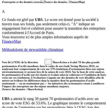
d'entreprise et des données externes.(Source des données : FinanceMap)
A
Ce fonds est géré par
UBS
. Le score est donné pour la société à
travers tous ses fonds, pas seulement celui-ci. "A" indique un
engagement fort et cohérent pour assurer la transition des entreprises
conformément à l'Accord de Paris.
Vous trouverez ici de plus amples informations auprès de
FinanceMap
Méthodologie de stewardship climatique
Vote lié à l’ESG de la direction
ShareAction a évalué 70 des plus grands
gestionnaires d’actifs mondiaux dans le cadre de son étude Voting Matters 2024, en
analysant leur comportement de vote sur 279 résolutions d’actionnaires liées aux enjeux
environnementaux et sociaux lors de la saison de vote 2024. Sur la base de cette analyse,
les gestionnaires d’actifs ont été classés et évalués selon la cohérence et l’ambition de leurs
votes sur ces résolutions. L’évaluation s’appuie sur des données de vote détaillées afin de
mettre en évidence les différences dans la manière dont les gestionnaires d’actifs
soutiennent — ou ne soutiennent pas — les initiatives des actionnaires visant à améliorer
l’impact des entreprises sur des enjeux mondiaux majeurs.
(Source des données : ShareAction)
UBS
a atteint le rang 39 parmi 70 gestionnaires d’actifs avec un
score de vote ESG de 53.6%. Le graphique montre le comportement
de vote de l’entreprise sur les propositions liées à l’ESG lors des