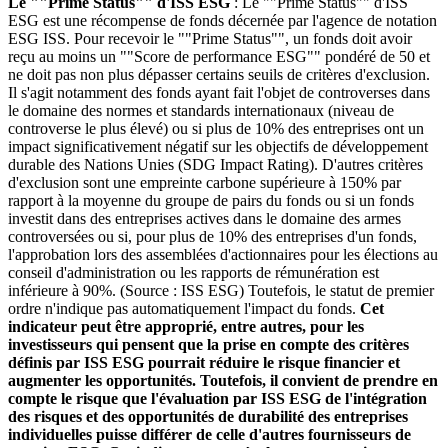
Le ""Prime Status"" d'ISS ESG
: Le ""Prime Status"" d'ISS
ESG est une récompense de fonds décernée par l'agence de notation
ESG ISS. Pour recevoir le ""Prime Status"", un fonds doit avoir
reçu au moins un ""Score de performance ESG"" pondéré de 50 et
ne doit pas non plus dépasser certains seuils de critères d'exclusion.
Il s'agit notamment des fonds ayant fait l'objet de controverses dans
le domaine des normes et standards internationaux (niveau de
controverse le plus élevé) ou si plus de 10% des entreprises ont un
impact significativement négatif sur les objectifs de développement
durable des Nations Unies (SDG Impact Rating). D'autres critères
d'exclusion sont une empreinte carbone supérieure à 150% par
rapport à la moyenne du groupe de pairs du fonds ou si un fonds
investit dans des entreprises actives dans le domaine des armes
controversées ou si, pour plus de 10% des entreprises d'un fonds,
l'approbation lors des assemblées d'actionnaires pour les élections au
conseil d'administration ou les rapports de rémunération est
inférieure à 90%. (Source : ISS ESG) Toutefois, le statut de premier
ordre n'indique pas automatiquement l'impact du fonds.
Cet
indicateur peut être approprié, entre autres, pour les
investisseurs qui pensent que la prise en compte des critères
définis par ISS ESG pourrait réduire le risque financier et
augmenter les opportunités. Toutefois, il convient de prendre en
compte le risque que l'évaluation par ISS ESG de l'intégration
des risques et des opportunités de durabilité des entreprises
individuelles puisse différer de celle d'autres fournisseurs de