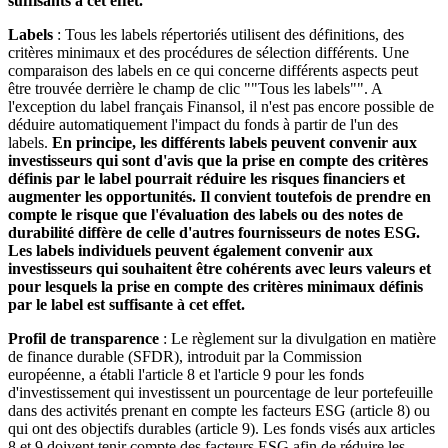
suffisants à cet effet.
Labels
: Tous les labels répertoriés utilisent des définitions, des
critères minimaux et des procédures de sélection différents. Une
comparaison des labels en ce qui concerne différents aspects peut
être trouvée derrière le champ de clic ""Tous les labels"". A
l'exception du label français Finansol, il n'est pas encore possible de
déduire automatiquement l'impact du fonds à partir de l'un des
labels.
En principe, les différents labels peuvent convenir aux
investisseurs qui sont d'avis que la prise en compte des critères
définis par le label pourrait réduire les risques financiers et
augmenter les opportunités. Il convient toutefois de prendre en
compte le risque que l'évaluation des labels ou des notes de
durabilité diffère de celle d'autres fournisseurs de notes ESG.
Les labels individuels peuvent également convenir aux
investisseurs qui souhaitent être cohérents avec leurs valeurs et
pour lesquels la prise en compte des critères minimaux définis
par le label est suffisante à cet effet.
Profil de transparence
: Le règlement sur la divulgation en matière
de finance durable (SFDR), introduit par la Commission
européenne, a établi l'article 8 et l'article 9 pour les fonds
d'investissement qui investissent un pourcentage de leur portefeuille
dans des activités prenant en compte les facteurs ESG (article 8) ou
qui ont des objectifs durables (article 9). Les fonds visés aux articles
8 et 9 doivent tenir compte des facteurs ESG afin de réduire les