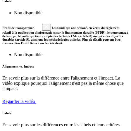
Labels
Non disponible
Profil de transparence
Les fonds qui ont déclaré, en vertu du règlement
relatif à la publication d'informations sur le financement durable (SFDR), le pourcentage
de leur portefeuille qui tient compte des facteurs ESG (article 8) ou qui a des objectifs
durables (article 9), ainsi que les méthodologies utilisées. Plus de détails peuvent être
trouvés dans l'outil Astuce sur le côté droit.
Non disponible
Alignement vs. Impact
En savoir plus sur la différence entre l'alignement et l'impact. La
vidéo explique pourquoi l'alignement n'est pas la même chose que
l'impact.
Regarder la vidéo
Labels
En savoir plus sur les différences entre les labels et leurs critères