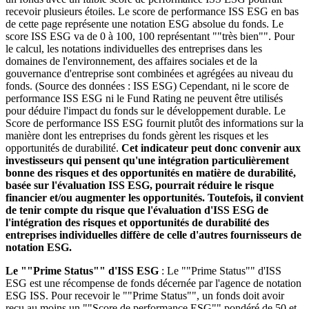
recevoir plusieurs étoiles. Le score de performance ISS ESG en bas
de cette page représente une notation ESG absolue du fonds. Le
score ISS ESG va de 0 à 100, 100 représentant ""très bien"". Pour
le calcul, les notations individuelles des entreprises dans les
domaines de l'environnement, des affaires sociales et de la
gouvernance d'entreprise sont combinées et agrégées au niveau du
fonds. (Source des données : ISS ESG) Cependant, ni le score de
performance ISS ESG ni le Fund Rating ne peuvent être utilisés
pour déduire l'impact du fonds sur le développement durable. Le
Score de performance ISS ESG fournit plutôt des informations sur la
manière dont les entreprises du fonds gèrent les risques et les
opportunités de durabilité.
Cet indicateur peut donc convenir aux
investisseurs qui pensent qu'une intégration particulièrement
bonne des risques et des opportunités en matière de durabilité,
basée sur l'évaluation ISS ESG, pourrait réduire le risque
financier et/ou augmenter les opportunités. Toutefois, il convient
de tenir compte du risque que l'évaluation d'ISS ESG de
l'intégration des risques et opportunités de durabilité des
entreprises individuelles diffère de celle d'autres fournisseurs de
notation ESG.
Le ""Prime Status"" d'ISS ESG
: Le ""Prime Status"" d'ISS
ESG est une récompense de fonds décernée par l'agence de notation
ESG ISS. Pour recevoir le ""Prime Status"", un fonds doit avoir
reçu au moins un ""Score de performance ESG"" pondéré de 50 et