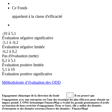
Ce Fonds
appartient à la classe d'efficacité
-10 à 5,1
Évaluation négative significative
-5,1 à -0,2
Évaluation négative limitée
-0,2 à 0,2
Pas d'évaluation (nette)
0,2 à 5,1
Évaluation positive limitée
5,1 à 10
Évaluation positive significative
Méthodologie d’évaluation des ODD
Engagement climatique de la direction du fonds
Il est prouvé que
l'engagement avec une entreprise est l'une des stratégies les plus efficaces pour obtenir un
impact positif. L'ONG britannique FinanceMap a évalué les grands gestionnaires d'actifs
en fonction de leurs activités d'engagement. Pour ce faire, elle a utilisé des données
d'entreprise et des données externes.(Source des données : FinanceMap)