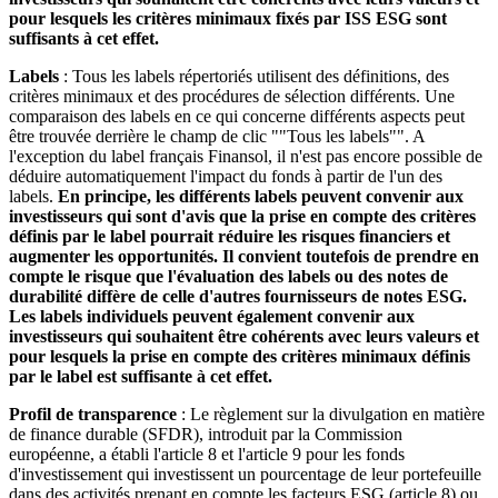
pour lesquels les critères minimaux fixés par ISS ESG sont
suffisants à cet effet.
Labels
: Tous les labels répertoriés utilisent des définitions, des
critères minimaux et des procédures de sélection différents. Une
comparaison des labels en ce qui concerne différents aspects peut
être trouvée derrière le champ de clic ""Tous les labels"". A
l'exception du label français Finansol, il n'est pas encore possible de
déduire automatiquement l'impact du fonds à partir de l'un des
labels.
En principe, les différents labels peuvent convenir aux
investisseurs qui sont d'avis que la prise en compte des critères
définis par le label pourrait réduire les risques financiers et
augmenter les opportunités. Il convient toutefois de prendre en
compte le risque que l'évaluation des labels ou des notes de
durabilité diffère de celle d'autres fournisseurs de notes ESG.
Les labels individuels peuvent également convenir aux
investisseurs qui souhaitent être cohérents avec leurs valeurs et
pour lesquels la prise en compte des critères minimaux définis
par le label est suffisante à cet effet.
Profil de transparence
: Le règlement sur la divulgation en matière
de finance durable (SFDR), introduit par la Commission
européenne, a établi l'article 8 et l'article 9 pour les fonds
d'investissement qui investissent un pourcentage de leur portefeuille
dans des activités prenant en compte les facteurs ESG (article 8) ou