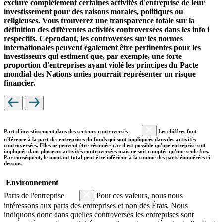
exclure complètement certaines activités d'entreprise de leur
investissement pour des raisons morales, politiques ou
religieuses. Vous trouverez une transparence totale sur la
définition des différentes activités controversées dans les info i
respectifs. Cependant, les controverses sur les normes
internationales peuvent également être pertinentes pour les
investisseurs qui estiment que, par exemple, une forte
proportion d'entreprises ayant violé les principes du Pacte
mondial des Nations unies pourrait représenter un risque
financier.
Part d'investissement dans des secteurs controversés
Les chiffres font
référence à la part des entreprises du fonds qui sont impliquées dans des activités
controversées. Elles ne peuvent être résumées car il est possible qu'une entreprise soit
impliquée dans plusieurs activités controversées mais ne soit comptée qu'une seule fois.
Par conséquent, le montant total peut être inférieur à la somme des parts énumérées ci-
dessous.
Environnement
Parts de l'entreprise
Pour ces valeurs, nous nous
intéressons aux parts des entreprises et non des États. Nous
indiquons donc dans quelles controverses les entreprises sont