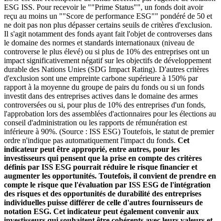
ESG ISS. Pour recevoir le ""Prime Status"", un fonds doit avoir
reçu au moins un ""Score de performance ESG"" pondéré de 50 et
ne doit pas non plus dépasser certains seuils de critères d'exclusion.
Il s'agit notamment des fonds ayant fait l'objet de controverses dans
le domaine des normes et standards internationaux (niveau de
controverse le plus élevé) ou si plus de 10% des entreprises ont un
impact significativement négatif sur les objectifs de développement
durable des Nations Unies (SDG Impact Rating). D'autres critères
d'exclusion sont une empreinte carbone supérieure à 150% par
rapport à la moyenne du groupe de pairs du fonds ou si un fonds
investit dans des entreprises actives dans le domaine des armes
controversées ou si, pour plus de 10% des entreprises d'un fonds,
l'approbation lors des assemblées d'actionnaires pour les élections au
conseil d'administration ou les rapports de rémunération est
inférieure à 90%. (Source : ISS ESG) Toutefois, le statut de premier
ordre n'indique pas automatiquement l'impact du fonds.
Cet
indicateur peut être approprié, entre autres, pour les
investisseurs qui pensent que la prise en compte des critères
définis par ISS ESG pourrait réduire le risque financier et
augmenter les opportunités. Toutefois, il convient de prendre en
compte le risque que l'évaluation par ISS ESG de l'intégration
des risques et des opportunités de durabilité des entreprises
individuelles puisse différer de celle d'autres fournisseurs de
notation ESG. Cet indicateur peut également convenir aux
investisseurs qui souhaitent être cohérents avec leurs valeurs et