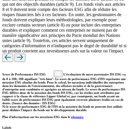
qui ont des objectifs durables (article 9). Les fonds visés aux articles
8 et 9 doivent tenir compte des facteurs ESG afin de réduire les
risques financiers liés à ces facteurs. En outre, les gestionnaires de
fonds doivent expliquer leurs méthodologies, par exemple pour
exclure certains secteurs (article 8) ou pour inclure des entreprises
durables et expliquer comment ces entreprises ne nuisent pas de
manière significative aux principes du Pacte mondial des Nations
unies (article 9). Toutefois, ces articles servent uniquement de
catégories d'information et n'indiquent pas le degré de durabilité ni si
un produit convient aux investisseurs axés sur la valeur ou l'impact.
Score de Performance ISS ESG
L'évaluation de notre partenaire ISS ESG va
de 0 à 100, 100 signifiant "très bien". Le score de performance ESG d'ISS représente une
notation ESG absolue du fonds. Pour le calcul, les notations individuelles des entreprises
dans les domaines de l'environnement, des affaires sociales et de la gouvernance
d'entreprise sont combinées et agrégées au niveau du fonds. Le score de performance ISS
ESG diffère donc de la notation des fonds ISS ESG, car les étoiles sont attribuées par
rapport à la classe de référence Lipper Global et, par conséquent, un fonds ayant un
faible score de performance ISS ESG peut également recevoir plusieurs étoiles en cas de
doute. (Source des données : ISS ESG)
Ni le score de performance ESG de l'ISS ni la notation du fonds ne peuvent être utilisés
pour déduire l'impact du fonds sur le développement durable.
Plus d'informations sur les notations ESG dans le
glossaire
.
Labels