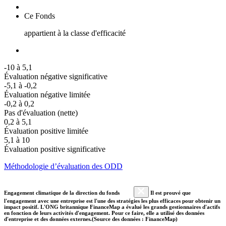
Ce Fonds
appartient à la classe d'efficacité
-10 à 5,1
Évaluation négative significative
-5,1 à -0,2
Évaluation négative limitée
-0,2 à 0,2
Pas d'évaluation (nette)
0,2 à 5,1
Évaluation positive limitée
5,1 à 10
Évaluation positive significative
Méthodologie d’évaluation des ODD
Engagement climatique de la direction du fonds
Il est prouvé que
l'engagement avec une entreprise est l'une des stratégies les plus efficaces pour obtenir un
impact positif. L'ONG britannique FinanceMap a évalué les grands gestionnaires d'actifs
en fonction de leurs activités d'engagement. Pour ce faire, elle a utilisé des données
d'entreprise et des données externes.(Source des données : FinanceMap)