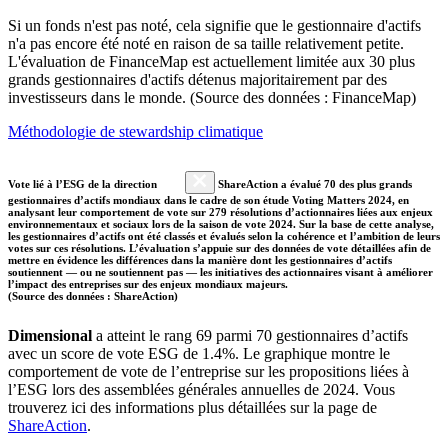
Si un fonds n'est pas noté, cela signifie que le gestionnaire d'actifs
n'a pas encore été noté en raison de sa taille relativement petite.
L'évaluation de FinanceMap est actuellement limitée aux 30 plus
grands gestionnaires d'actifs détenus majoritairement par des
investisseurs dans le monde. (Source des données : FinanceMap)
Méthodologie de stewardship climatique
Vote lié à l’ESG de la direction
ShareAction a évalué 70 des plus grands
gestionnaires d’actifs mondiaux dans le cadre de son étude Voting Matters 2024, en
analysant leur comportement de vote sur 279 résolutions d’actionnaires liées aux enjeux
environnementaux et sociaux lors de la saison de vote 2024. Sur la base de cette analyse,
les gestionnaires d’actifs ont été classés et évalués selon la cohérence et l’ambition de leurs
votes sur ces résolutions. L’évaluation s’appuie sur des données de vote détaillées afin de
mettre en évidence les différences dans la manière dont les gestionnaires d’actifs
soutiennent — ou ne soutiennent pas — les initiatives des actionnaires visant à améliorer
l’impact des entreprises sur des enjeux mondiaux majeurs.
(Source des données : ShareAction)
Dimensional
a atteint le rang 69 parmi 70 gestionnaires d’actifs
avec un score de vote ESG de 1.4%. Le graphique montre le
comportement de vote de l’entreprise sur les propositions liées à
l’ESG lors des assemblées générales annuelles de 2024. Vous
trouverez ici des informations plus détaillées sur la page de
ShareAction
.