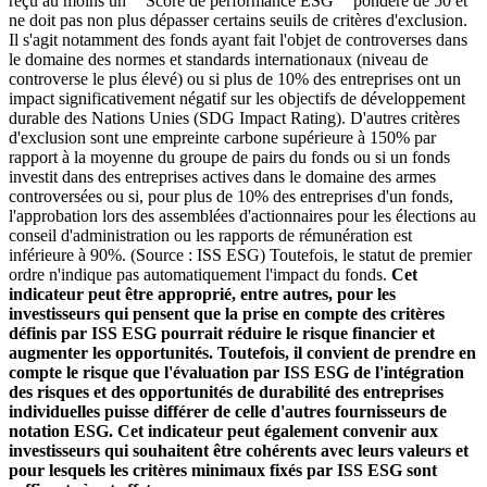
reçu au moins un ""Score de performance ESG"" pondéré de 50 et
ne doit pas non plus dépasser certains seuils de critères d'exclusion.
Il s'agit notamment des fonds ayant fait l'objet de controverses dans
le domaine des normes et standards internationaux (niveau de
controverse le plus élevé) ou si plus de 10% des entreprises ont un
impact significativement négatif sur les objectifs de développement
durable des Nations Unies (SDG Impact Rating). D'autres critères
d'exclusion sont une empreinte carbone supérieure à 150% par
rapport à la moyenne du groupe de pairs du fonds ou si un fonds
investit dans des entreprises actives dans le domaine des armes
controversées ou si, pour plus de 10% des entreprises d'un fonds,
l'approbation lors des assemblées d'actionnaires pour les élections au
conseil d'administration ou les rapports de rémunération est
inférieure à 90%. (Source : ISS ESG) Toutefois, le statut de premier
ordre n'indique pas automatiquement l'impact du fonds.
Cet
indicateur peut être approprié, entre autres, pour les
investisseurs qui pensent que la prise en compte des critères
définis par ISS ESG pourrait réduire le risque financier et
augmenter les opportunités. Toutefois, il convient de prendre en
compte le risque que l'évaluation par ISS ESG de l'intégration
des risques et des opportunités de durabilité des entreprises
individuelles puisse différer de celle d'autres fournisseurs de
notation ESG. Cet indicateur peut également convenir aux
investisseurs qui souhaitent être cohérents avec leurs valeurs et
pour lesquels les critères minimaux fixés par ISS ESG sont