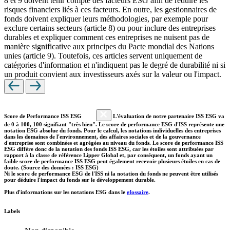
8 et 9 doivent tenir compte des facteurs ESG afin de réduire les
risques financiers liés à ces facteurs. En outre, les gestionnaires de
fonds doivent expliquer leurs méthodologies, par exemple pour
exclure certains secteurs (article 8) ou pour inclure des entreprises
durables et expliquer comment ces entreprises ne nuisent pas de
manière significative aux principes du Pacte mondial des Nations
unies (article 9). Toutefois, ces articles servent uniquement de
catégories d'information et n'indiquent pas le degré de durabilité ni si
un produit convient aux investisseurs axés sur la valeur ou l'impact.
Score de Performance ISS ESG
L'évaluation de notre partenaire ISS ESG va
de 0 à 100, 100 signifiant "très bien". Le score de performance ESG d'ISS représente une
notation ESG absolue du fonds. Pour le calcul, les notations individuelles des entreprises
dans les domaines de l'environnement, des affaires sociales et de la gouvernance
d'entreprise sont combinées et agrégées au niveau du fonds. Le score de performance ISS
ESG diffère donc de la notation des fonds ISS ESG, car les étoiles sont attribuées par
rapport à la classe de référence Lipper Global et, par conséquent, un fonds ayant un
faible score de performance ISS ESG peut également recevoir plusieurs étoiles en cas de
doute. (Source des données : ISS ESG)
Ni le score de performance ESG de l'ISS ni la notation du fonds ne peuvent être utilisés
pour déduire l'impact du fonds sur le développement durable.
Plus d'informations sur les notations ESG dans le
glossaire
.
Labels