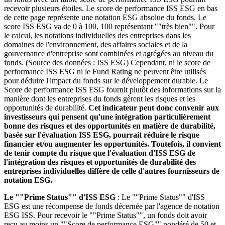
recevoir plusieurs étoiles. Le score de performance ISS ESG en bas
de cette page représente une notation ESG absolue du fonds. Le
score ISS ESG va de 0 à 100, 100 représentant ""très bien"". Pour
le calcul, les notations individuelles des entreprises dans les
domaines de l'environnement, des affaires sociales et de la
gouvernance d'entreprise sont combinées et agrégées au niveau du
fonds. (Source des données : ISS ESG) Cependant, ni le score de
performance ISS ESG ni le Fund Rating ne peuvent être utilisés
pour déduire l'impact du fonds sur le développement durable. Le
Score de performance ISS ESG fournit plutôt des informations sur la
manière dont les entreprises du fonds gèrent les risques et les
opportunités de durabilité.
Cet indicateur peut donc convenir aux
investisseurs qui pensent qu'une intégration particulièrement
bonne des risques et des opportunités en matière de durabilité,
basée sur l'évaluation ISS ESG, pourrait réduire le risque
financier et/ou augmenter les opportunités. Toutefois, il convient
de tenir compte du risque que l'évaluation d'ISS ESG de
l'intégration des risques et opportunités de durabilité des
entreprises individuelles diffère de celle d'autres fournisseurs de
notation ESG.
Le ""Prime Status"" d'ISS ESG
: Le ""Prime Status"" d'ISS
ESG est une récompense de fonds décernée par l'agence de notation
ESG ISS. Pour recevoir le ""Prime Status"", un fonds doit avoir
reçu au moins un ""Score de performance ESG"" pondéré de 50 et