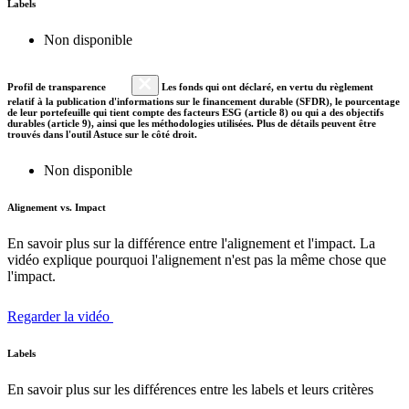
Labels
Non disponible
Profil de transparence
Les fonds qui ont déclaré, en vertu du règlement
relatif à la publication d'informations sur le financement durable (SFDR), le pourcentage
de leur portefeuille qui tient compte des facteurs ESG (article 8) ou qui a des objectifs
durables (article 9), ainsi que les méthodologies utilisées. Plus de détails peuvent être
trouvés dans l'outil Astuce sur le côté droit.
Non disponible
Alignement vs. Impact
En savoir plus sur la différence entre l'alignement et l'impact. La
vidéo explique pourquoi l'alignement n'est pas la même chose que
l'impact.
Regarder la vidéo
Labels
En savoir plus sur les différences entre les labels et leurs critères