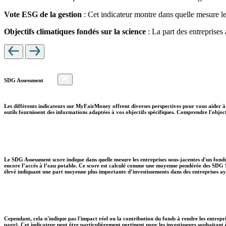
Vote ESG de la gestion
: Cet indicateur montre dans quelle mesure le
Objectifs climatiques fondés sur la science
: La part des entreprises
SDG Assessment
Les différents indicateurs sur MyFairMoney offrent diverses perspectives pour vous aider à 
outils fournissent des informations adaptées à vos objectifs spécifiques. Comprendre l'object
Le SDG Assessment score indique dans quelle mesure les entreprises sous-jacentes d'un fonds
encore l’accès à l’eau potable. Ce score est calculé comme une moyenne pondérée des SDG So
élevé indiquant une part moyenne plus importante d’investissements dans des entreprises aya
Cependant, cela n'indique pas l'impact réel ou la contribution du fonds à rendre les entrepr
page). Cet indicateur peut être particulièrement pertinent pour les investisseurs souhaita