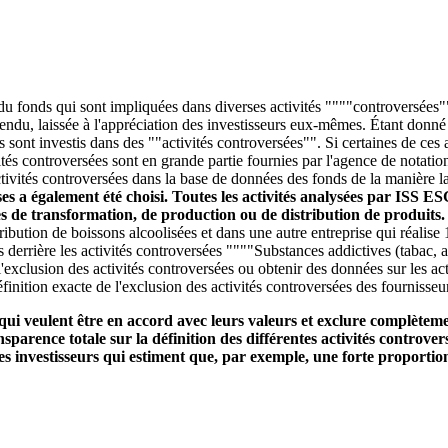
 du fonds qui sont impliquées dans diverses activités """"controversées""
entendu, laissée à l'appréciation des investisseurs eux-mêmes. Étant donn
ds sont investis dans des ""activités controversées"". Si certaines de ce
és controversées sont en grande partie fournies par l'agence de notatio
tivités controversées dans la base de données des fonds de la manière la 
ises a également été choisi. Toutes les activités analysées par ISS E
ces de transformation, de production ou de distribution de produits
stribution de boissons alcoolisées et dans une autre entreprise qui réali
s derrière les activités controversées """"Substances addictives (tabac, 
'exclusion des activités controversées ou obtenir des données sur les act
finition exacte de l'exclusion des activités controversées des fournisseu
qui veulent être en accord avec leurs valeurs et exclure complètemen
parence totale sur la définition des différentes activités controvers
s investisseurs qui estiment que, par exemple, une forte proportion