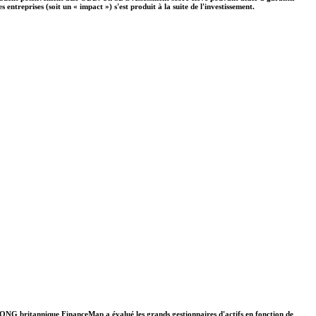
ntreprises (soit un « impact ») s'est produit à la suite de l'investissement.
. L'ONG britannique FinanceMap a évalué les grands gestionnaires d'actifs en fonction de