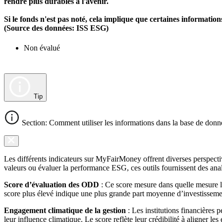
rendre plus durables à l'avenir.
Si le fonds n'est pas noté, cela implique que certaines informat
(Source des données: ISS ESG)
Non évalué
Tip
Section: Comment utiliser les informations dans la base de donn
Les différents indicateurs sur MyFairMoney offrent diverses perspectiv
valeurs ou évaluer la performance ESG, ces outils fournissent des anal
Score d’évaluation des ODD
: Ce score mesure dans quelle mesure l
score plus élevé indique une plus grande part moyenne d’investissemen
Engagement climatique de la gestion
: Les institutions financières 
leur influence climatique. Le score reflète leur crédibilité à aligner le