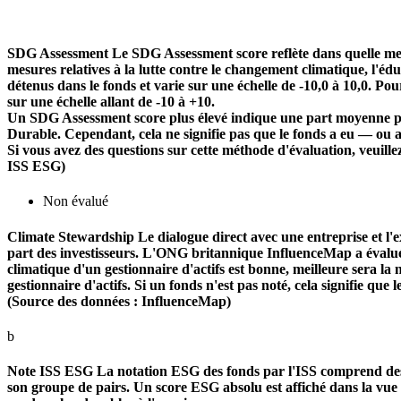
SDG Assessment
Le SDG Assessment score reflète dans quelle mes
mesures relatives à la lutte contre le changement climatique, l'é
détenus dans le fonds et varie sur une échelle de -10,0 à 10,0. Pou
sur une échelle allant de -10 à +10.
Un SDG Assessment score plus élevé indique une part moyenne plu
Durable. Cependant, cela ne signifie pas que le fonds a eu — ou 
Si vous avez des questions sur cette méthode d'évaluation, veuill
ISS ESG)
Non évalué
Climate Stewardship
Le dialogue direct avec une entreprise et l'ex
part des investisseurs. L'ONG britannique InfluenceMap a évalué le
climatique d'un gestionnaire d'actifs est bonne, meilleure sera la n
gestionnaire d'actifs. Si un fonds n'est pas noté, cela signifie que 
(Source des données : InfluenceMap)
b
Note ISS ESG
La notation ESG des fonds par l'ISS comprend des f
son groupe de pairs. Un score ESG absolu est affiché dans la vue d