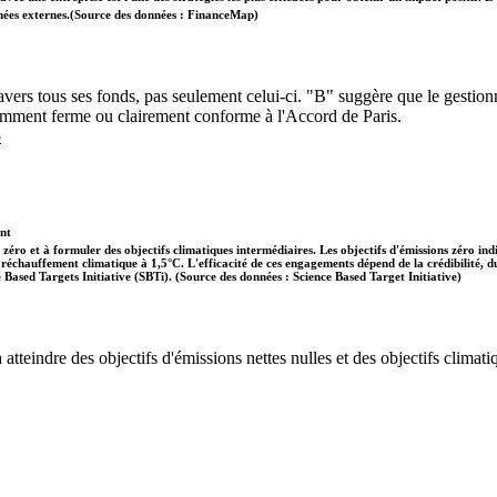
données externes.(Source des données : FinanceMap)
ravers tous ses fonds, pas seulement celui-ci. "B" suggère que le gestion
amment ferme ou clairement conforme à l'Accord de Paris.
p
ent
 zéro et à formuler des objectifs climatiques intermédiaires. Les objectifs d'émissions zéro in
 le réchauffement climatique à 1,5°C. L'efficacité de ces engagements dépend de la crédibilité,
ce Based Targets Initiative (SBTi). (Source des données : Science Based Target Initiative)
tteindre des objectifs d'émissions nettes nulles et des objectifs climatiq