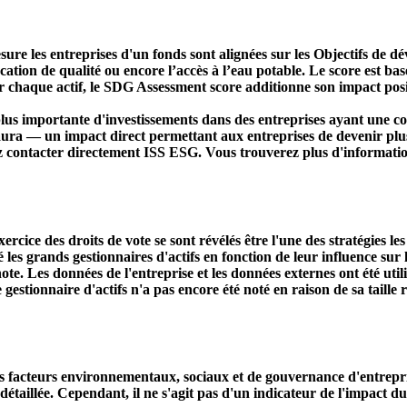
ure les entreprises d'un fonds sont alignées sur les Objectifs de 
ducation de qualité ou encore l’accès à l’eau potable. Le score est
r chaque actif, le SDG Assessment score additionne son impact positi
s importante d'investissements dans des entreprises ayant une co
aura — un impact direct permettant aux entreprises de devenir plu
ez contacter directement ISS ESG. Vous trouverez plus d'informatio
ercice des droits de vote se sont révélés être l'une des stratégies le
s grands gestionnaires d'actifs en fonction de leur influence sur le
ote. Les données de l'entreprise et les données externes ont été util
le gestionnaire d'actifs n'a pas encore été noté en raison de sa taille 
acteurs environnementaux, sociaux et de gouvernance d'entreprise. 
étaillée. Cependant, il ne s'agit pas d'un indicateur de l'impact d