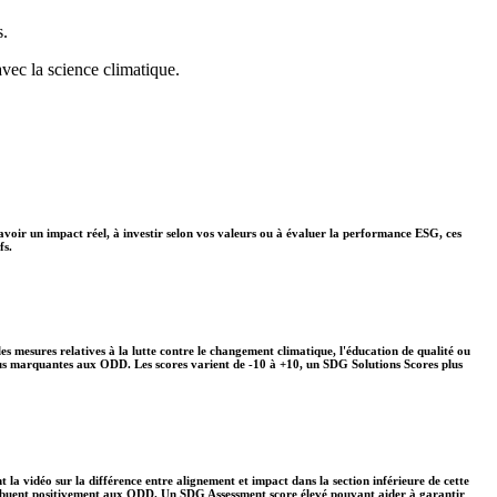
s.
avec la science climatique.
avoir un impact réel, à investir selon vos valeurs ou à évaluer la performance ESG, ces
fs.
s mesures relatives à la lutte contre le changement climatique, l'éducation de qualité ou
plus marquantes aux ODD. Les scores varient de -10 à +10, un SDG Solutions Scores plus
 la vidéo sur la différence entre alignement et impact dans la section inférieure de cette
ontribuent positivement aux ODD. Un SDG Assessment score élevé pouvant aider à garantir