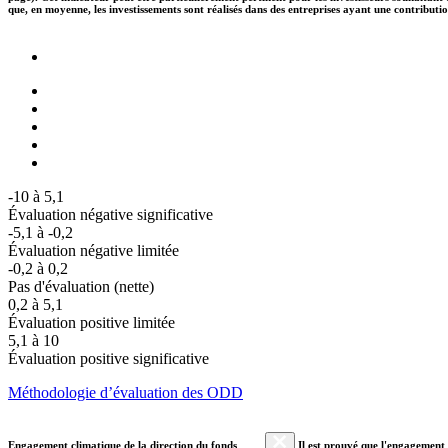
que, en moyenne, les investissements sont réalisés dans des entreprises ayant une contributi
-10 à 5,1
Évaluation négative significative
-5,1 à -0,2
Évaluation négative limitée
-0,2 à 0,2
Pas d'évaluation (nette)
0,2 à 5,1
Évaluation positive limitée
5,1 à 10
Évaluation positive significative
Méthodologie d’évaluation des ODD
Engagement climatique de la direction du fonds
Il est prouvé que l'engagement a