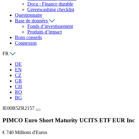
Docu : Finance durable
Greenwashing checklist
Questionnaire
Base de données
Fonds d’investissement
Produits d’impact
Bons conseils
Connexion
FR
DE
EN
CZ
GR
CH
RO
BG
IE00B5ZR2157
PIMCO Euro Short Maturity UCITS ETF EUR Inc
€ 740 Millions d'Euros