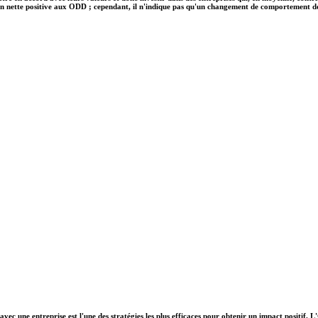
on nette positive aux ODD ; cependant, il n'indique pas qu'un changement de comportement des e
vec une entreprise est l'une des stratégies les plus efficaces pour obtenir un impact positif