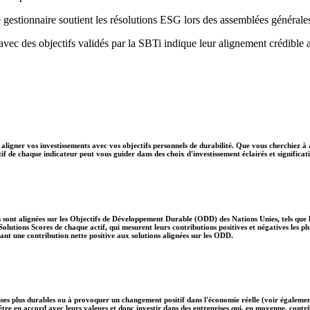
 gestionnaire soutient les résolutions ESG lors des assemblées générale
 avec des objectifs validés par la SBTi indique leur alignement crédible 
aligner vos investissements avec vos objectifs personnels de durabilité. Que vous cherchiez à 
if de chaque indicateur peut vous guider dans des choix d'investissement éclairés et significati
 sont alignées sur les Objectifs de Développement Durable (ODD) des Nations Unies, tels que le
lutions Scores de chaque actif, qui mesurent leurs contributions positives et négatives les 
nt une contribution nette positive aux solutions alignées sur les ODD.
ises plus durables ou à provoquer un changement positif dans l'économie réelle (voir également
nt être en accord avec leurs valeurs et donc investir dans des entreprises qui, en moyenne, c