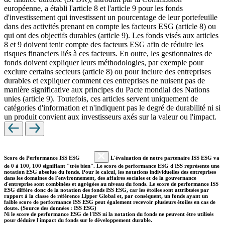
européenne, a établi l'article 8 et l'article 9 pour les fonds
d'investissement qui investissent un pourcentage de leur portefeuille
dans des activités prenant en compte les facteurs ESG (article 8) ou
qui ont des objectifs durables (article 9). Les fonds visés aux articles
8 et 9 doivent tenir compte des facteurs ESG afin de réduire les
risques financiers liés à ces facteurs. En outre, les gestionnaires de
fonds doivent expliquer leurs méthodologies, par exemple pour
exclure certains secteurs (article 8) ou pour inclure des entreprises
durables et expliquer comment ces entreprises ne nuisent pas de
manière significative aux principes du Pacte mondial des Nations
unies (article 9). Toutefois, ces articles servent uniquement de
catégories d'information et n'indiquent pas le degré de durabilité ni si
un produit convient aux investisseurs axés sur la valeur ou l'impact.
Score de Performance ISS ESG
L'évaluation de notre partenaire ISS ESG va
de 0 à 100, 100 signifiant "très bien". Le score de performance ESG d'ISS représente une
notation ESG absolue du fonds. Pour le calcul, les notations individuelles des entreprises
dans les domaines de l'environnement, des affaires sociales et de la gouvernance
d'entreprise sont combinées et agrégées au niveau du fonds. Le score de performance ISS
ESG diffère donc de la notation des fonds ISS ESG, car les étoiles sont attribuées par
rapport à la classe de référence Lipper Global et, par conséquent, un fonds ayant un
faible score de performance ISS ESG peut également recevoir plusieurs étoiles en cas de
doute. (Source des données : ISS ESG)
Ni le score de performance ESG de l'ISS ni la notation du fonds ne peuvent être utilisés
pour déduire l'impact du fonds sur le développement durable.