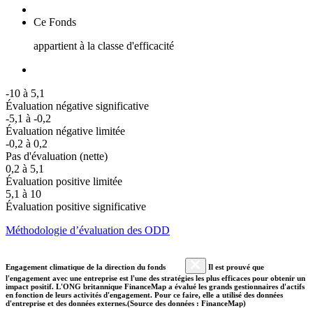
Ce Fonds
appartient à la classe d'efficacité
-10 à 5,1
Évaluation négative significative
-5,1 à -0,2
Évaluation négative limitée
-0,2 à 0,2
Pas d'évaluation (nette)
0,2 à 5,1
Évaluation positive limitée
5,1 à 10
Évaluation positive significative
Méthodologie d’évaluation des ODD
Engagement climatique de la direction du fonds
Il est prouvé que
l'engagement avec une entreprise est l'une des stratégies les plus efficaces pour obtenir un
impact positif. L'ONG britannique FinanceMap a évalué les grands gestionnaires d'actifs
en fonction de leurs activités d'engagement. Pour ce faire, elle a utilisé des données
d'entreprise et des données externes.(Source des données : FinanceMap)