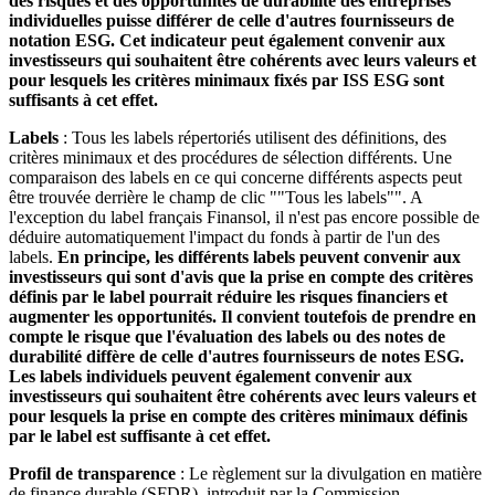
des risques et des opportunités de durabilité des entreprises
individuelles puisse différer de celle d'autres fournisseurs de
notation ESG. Cet indicateur peut également convenir aux
investisseurs qui souhaitent être cohérents avec leurs valeurs et
pour lesquels les critères minimaux fixés par ISS ESG sont
suffisants à cet effet.
Labels
: Tous les labels répertoriés utilisent des définitions, des
critères minimaux et des procédures de sélection différents. Une
comparaison des labels en ce qui concerne différents aspects peut
être trouvée derrière le champ de clic ""Tous les labels"". A
l'exception du label français Finansol, il n'est pas encore possible de
déduire automatiquement l'impact du fonds à partir de l'un des
labels.
En principe, les différents labels peuvent convenir aux
investisseurs qui sont d'avis que la prise en compte des critères
définis par le label pourrait réduire les risques financiers et
augmenter les opportunités. Il convient toutefois de prendre en
compte le risque que l'évaluation des labels ou des notes de
durabilité diffère de celle d'autres fournisseurs de notes ESG.
Les labels individuels peuvent également convenir aux
investisseurs qui souhaitent être cohérents avec leurs valeurs et
pour lesquels la prise en compte des critères minimaux définis
par le label est suffisante à cet effet.
Profil de transparence
: Le règlement sur la divulgation en matière
de finance durable (SFDR), introduit par la Commission