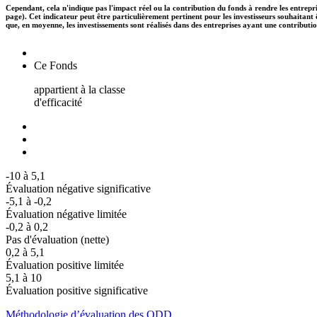
Cependant, cela n'indique pas l'impact réel ou la contribution du fonds à rendre les entrepr
page). Cet indicateur peut être particulièrement pertinent pour les investisseurs souhaita
que, en moyenne, les investissements sont réalisés dans des entreprises ayant une contributi
Ce Fonds
appartient à la classe
d'efficacité
-10 à 5,1
Évaluation négative significative
-5,1 à -0,2
Évaluation négative limitée
-0,2 à 0,2
Pas d'évaluation (nette)
0,2 à 5,1
Évaluation positive limitée
5,1 à 10
Évaluation positive significative
Méthodologie d’évaluation des ODD