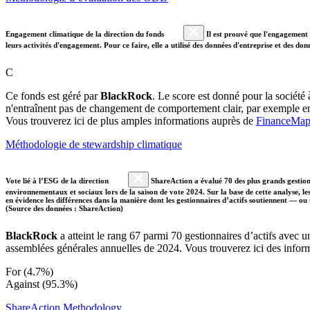
Engagement climatique de la direction du fonds
Il est prouvé que l'engagement a
leurs activités d'engagement. Pour ce faire, elle a utilisé des données d'entreprise et des 
C
Ce fonds est géré par
BlackRock
. Le score est donné pour la société 
n'entraînent pas de changement de comportement clair, par exemple e
Vous trouverez ici de plus amples informations auprès de
FinanceMa
Méthodologie de stewardship climatique
Vote lié à l’ESG de la direction
ShareAction a évalué 70 des plus grands gestion
environnementaux et sociaux lors de la saison de vote 2024. Sur la base de cette analyse, les 
en évidence les différences dans la manière dont les gestionnaires d’actifs soutiennent — ou
(Source des données : ShareAction)
BlackRock
a atteint le rang 67 parmi 70 gestionnaires d’actifs avec
assemblées générales annuelles de 2024. Vous trouverez ici des inform
For (4.7%)
Against (95.3%)
ShareAction Methodology