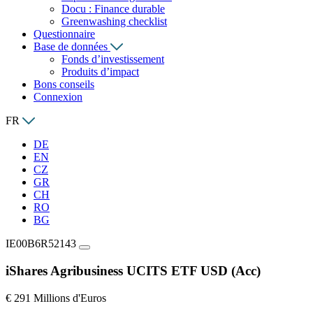
Docu : Finance durable
Greenwashing checklist
Questionnaire
Base de données
Fonds d’investissement
Produits d’impact
Bons conseils
Connexion
FR
DE
EN
CZ
GR
CH
RO
BG
IE00B6R52143
iShares Agribusiness UCITS ETF USD (Acc)
€ 291 Millions d'Euros