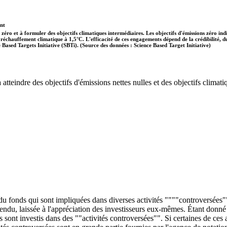
ent
 zéro et à formuler des objectifs climatiques intermédiaires. Les objectifs d'émissions zéro in
 le réchauffement climatique à 1,5°C. L'efficacité de ces engagements dépend de la crédibilité,
ce Based Targets Initiative (SBTi). (Source des données : Science Based Target Initiative)
tteindre des objectifs d'émissions nettes nulles et des objectifs climatiq
 du fonds qui sont impliquées dans diverses activités """"controversées""
entendu, laissée à l'appréciation des investisseurs eux-mêmes. Étant donn
ds sont investis dans des ""activités controversées"". Si certaines de ce