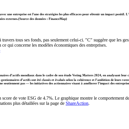
vec une entreprise est l'une des stratégies les plus efficaces pour obtenir un impact positif
données externes.(Source des données : FinanceMap)
à travers tous ses fonds, pas seulement celui-ci. "C" suggère que les gesti
n ce qui concerne les modèles économiques des entreprises.
p
naires d’actifs mondiaux dans le cadre de son étude Voting Matters 2024, en analysant leur 
gestionnaires d’actifs ont été classés et évalués selon la cohérence et l’ambition de leurs vote
 ne soutiennent pas — les initiatives des actionnaires visant à améliorer l’impact des entrepr
 un score de vote ESG de 4.7%. Le graphique montre le comportement de vo
ations plus détaillées sur la page de
ShareAction
.