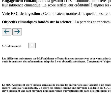
Engagement climatique de la gestion
: Les institutions financières 
leur influence climatique. Le score reflète leur crédibilité à aligner le
Vote ESG de la gestion
: Cet indicateur montre dans quelle mesure le
Objectifs climatiques fondés sur la science
: La part des entreprises
SDG Assessment
Les différents indicateurs sur MyFairMoney offrent diverses perspectives pour vous aider à 
outils fournissent des informations adaptées à vos objectifs spécifiques. Comprendre l'object
Le SDG Assessment score indique dans quelle mesure les entreprises sous-jacentes d'un fonds
encore l’accès à l’eau potable. Ce score est calculé comme une moyenne pondérée des SDG So
élevé indiquant une part moyenne plus importante d’investissements dans des entreprises aya