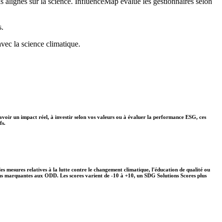
ns alignés sur la science. InfluenceMap évalue les gestionnaires selon
s.
avec la science climatique.
avoir un impact réel, à investir selon vos valeurs ou à évaluer la performance ESG, ces
fs.
s mesures relatives à la lutte contre le changement climatique, l'éducation de qualité ou
plus marquantes aux ODD. Les scores varient de -10 à +10, un SDG Solutions Scores plus