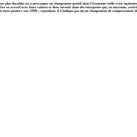
ises plus durables ou à provoquer un changement positif dans l'économie réelle (voir également
nt être en accord avec leurs valeurs et donc investir dans des entreprises qui, en moyenne, c
on nette positive aux ODD ; cependant, il n'indique pas qu'un changement de comportement des e