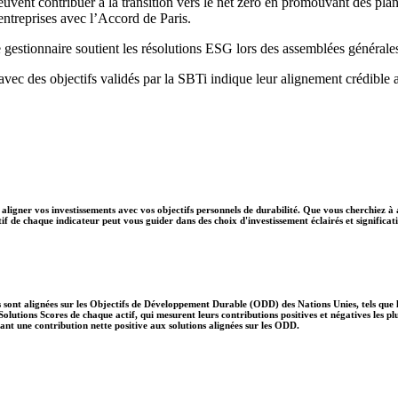
peuvent contribuer à la transition vers le net zéro en promouvant des pla
s entreprises avec l’Accord de Paris.
 gestionnaire soutient les résolutions ESG lors des assemblées générale
 avec des objectifs validés par la SBTi indique leur alignement crédible 
aligner vos investissements avec vos objectifs personnels de durabilité. Que vous cherchiez à 
if de chaque indicateur peut vous guider dans des choix d'investissement éclairés et significati
 sont alignées sur les Objectifs de Développement Durable (ODD) des Nations Unies, tels que le
lutions Scores de chaque actif, qui mesurent leurs contributions positives et négatives les 
nt une contribution nette positive aux solutions alignées sur les ODD.