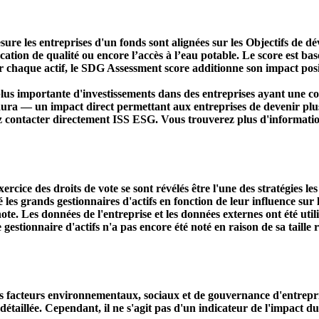
ure les entreprises d'un fonds sont alignées sur les Objectifs de 
ducation de qualité ou encore l’accès à l’eau potable. Le score est
r chaque actif, le SDG Assessment score additionne son impact positi
s importante d'investissements dans des entreprises ayant une co
aura — un impact direct permettant aux entreprises de devenir plu
ez contacter directement ISS ESG. Vous trouverez plus d'informatio
ercice des droits de vote se sont révélés être l'une des stratégies le
s grands gestionnaires d'actifs en fonction de leur influence sur le
ote. Les données de l'entreprise et les données externes ont été util
le gestionnaire d'actifs n'a pas encore été noté en raison de sa taille 
acteurs environnementaux, sociaux et de gouvernance d'entreprise. 
étaillée. Cependant, il ne s'agit pas d'un indicateur de l'impact d