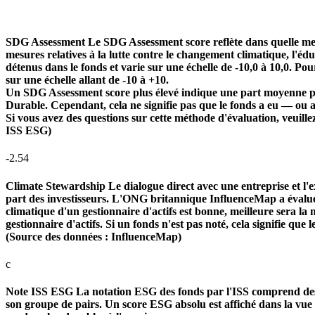
SDG Assessment
Le SDG Assessment score reflète dans quelle mes
mesures relatives à la lutte contre le changement climatique, l'é
détenus dans le fonds et varie sur une échelle de -10,0 à 10,0. Pou
sur une échelle allant de -10 à +10.
Un SDG Assessment score plus élevé indique une part moyenne plu
Durable. Cependant, cela ne signifie pas que le fonds a eu — ou 
Si vous avez des questions sur cette méthode d'évaluation, veuill
ISS ESG)
-2.54
Climate Stewardship
Le dialogue direct avec une entreprise et l'ex
part des investisseurs. L'ONG britannique InfluenceMap a évalué le
climatique d'un gestionnaire d'actifs est bonne, meilleure sera la n
gestionnaire d'actifs. Si un fonds n'est pas noté, cela signifie que 
(Source des données : InfluenceMap)
c
Note ISS ESG
La notation ESG des fonds par l'ISS comprend des f
son groupe de pairs. Un score ESG absolu est affiché dans la vue d