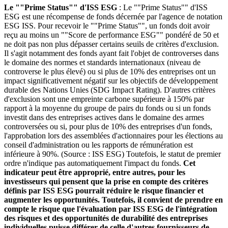
Le ""Prime Status"" d'ISS ESG
: Le ""Prime Status"" d'ISS
ESG est une récompense de fonds décernée par l'agence de notation
ESG ISS. Pour recevoir le ""Prime Status"", un fonds doit avoir
reçu au moins un ""Score de performance ESG"" pondéré de 50 et
ne doit pas non plus dépasser certains seuils de critères d'exclusion.
Il s'agit notamment des fonds ayant fait l'objet de controverses dans
le domaine des normes et standards internationaux (niveau de
controverse le plus élevé) ou si plus de 10% des entreprises ont un
impact significativement négatif sur les objectifs de développement
durable des Nations Unies (SDG Impact Rating). D'autres critères
d'exclusion sont une empreinte carbone supérieure à 150% par
rapport à la moyenne du groupe de pairs du fonds ou si un fonds
investit dans des entreprises actives dans le domaine des armes
controversées ou si, pour plus de 10% des entreprises d'un fonds,
l'approbation lors des assemblées d'actionnaires pour les élections au
conseil d'administration ou les rapports de rémunération est
inférieure à 90%. (Source : ISS ESG) Toutefois, le statut de premier
ordre n'indique pas automatiquement l'impact du fonds.
Cet
indicateur peut être approprié, entre autres, pour les
investisseurs qui pensent que la prise en compte des critères
définis par ISS ESG pourrait réduire le risque financier et
augmenter les opportunités. Toutefois, il convient de prendre en
compte le risque que l'évaluation par ISS ESG de l'intégration
des risques et des opportunités de durabilité des entreprises
individuelles puisse différer de celle d'autres fournisseurs de