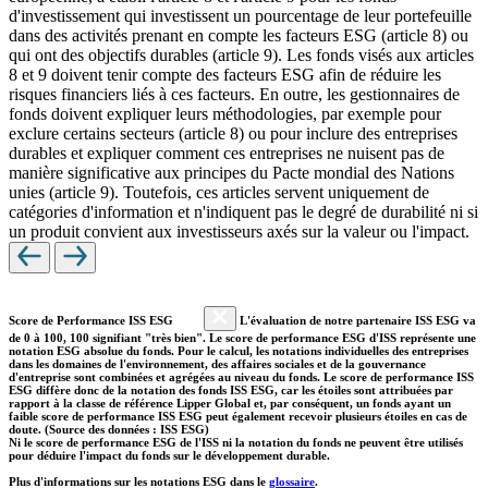
d'investissement qui investissent un pourcentage de leur portefeuille
dans des activités prenant en compte les facteurs ESG (article 8) ou
qui ont des objectifs durables (article 9). Les fonds visés aux articles
8 et 9 doivent tenir compte des facteurs ESG afin de réduire les
risques financiers liés à ces facteurs. En outre, les gestionnaires de
fonds doivent expliquer leurs méthodologies, par exemple pour
exclure certains secteurs (article 8) ou pour inclure des entreprises
durables et expliquer comment ces entreprises ne nuisent pas de
manière significative aux principes du Pacte mondial des Nations
unies (article 9). Toutefois, ces articles servent uniquement de
catégories d'information et n'indiquent pas le degré de durabilité ni si
un produit convient aux investisseurs axés sur la valeur ou l'impact.
Score de Performance ISS ESG
L'évaluation de notre partenaire ISS ESG va
de 0 à 100, 100 signifiant "très bien". Le score de performance ESG d'ISS représente une
notation ESG absolue du fonds. Pour le calcul, les notations individuelles des entreprises
dans les domaines de l'environnement, des affaires sociales et de la gouvernance
d'entreprise sont combinées et agrégées au niveau du fonds. Le score de performance ISS
ESG diffère donc de la notation des fonds ISS ESG, car les étoiles sont attribuées par
rapport à la classe de référence Lipper Global et, par conséquent, un fonds ayant un
faible score de performance ISS ESG peut également recevoir plusieurs étoiles en cas de
doute. (Source des données : ISS ESG)
Ni le score de performance ESG de l'ISS ni la notation du fonds ne peuvent être utilisés
pour déduire l'impact du fonds sur le développement durable.
Plus d'informations sur les notations ESG dans le
glossaire
.