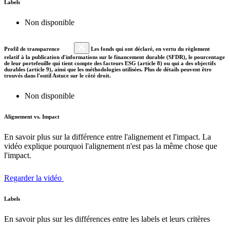
Labels
Non disponible
Profil de transparence
Les fonds qui ont déclaré, en vertu du règlement
relatif à la publication d'informations sur le financement durable (SFDR), le pourcentage
de leur portefeuille qui tient compte des facteurs ESG (article 8) ou qui a des objectifs
durables (article 9), ainsi que les méthodologies utilisées. Plus de détails peuvent être
trouvés dans l'outil Astuce sur le côté droit.
Non disponible
Alignement vs. Impact
En savoir plus sur la différence entre l'alignement et l'impact. La
vidéo explique pourquoi l'alignement n'est pas la même chose que
l'impact.
Regarder la vidéo
Labels
En savoir plus sur les différences entre les labels et leurs critères