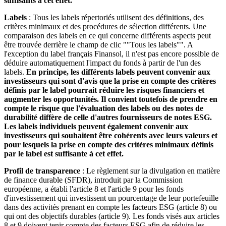
suffisants à cet effet.
Labels
: Tous les labels répertoriés utilisent des définitions, des
critères minimaux et des procédures de sélection différents. Une
comparaison des labels en ce qui concerne différents aspects peut
être trouvée derrière le champ de clic ""Tous les labels"". A
l'exception du label français Finansol, il n'est pas encore possible de
déduire automatiquement l'impact du fonds à partir de l'un des
labels.
En principe, les différents labels peuvent convenir aux
investisseurs qui sont d'avis que la prise en compte des critères
définis par le label pourrait réduire les risques financiers et
augmenter les opportunités. Il convient toutefois de prendre en
compte le risque que l'évaluation des labels ou des notes de
durabilité diffère de celle d'autres fournisseurs de notes ESG.
Les labels individuels peuvent également convenir aux
investisseurs qui souhaitent être cohérents avec leurs valeurs et
pour lesquels la prise en compte des critères minimaux définis
par le label est suffisante à cet effet.
Profil de transparence
: Le règlement sur la divulgation en matière
de finance durable (SFDR), introduit par la Commission
européenne, a établi l'article 8 et l'article 9 pour les fonds
d'investissement qui investissent un pourcentage de leur portefeuille
dans des activités prenant en compte les facteurs ESG (article 8) ou
qui ont des objectifs durables (article 9). Les fonds visés aux articles
8 et 9 doivent tenir compte des facteurs ESG afin de réduire les