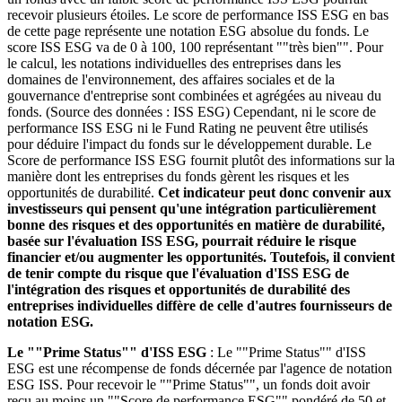
recevoir plusieurs étoiles. Le score de performance ISS ESG en bas
de cette page représente une notation ESG absolue du fonds. Le
score ISS ESG va de 0 à 100, 100 représentant ""très bien"". Pour
le calcul, les notations individuelles des entreprises dans les
domaines de l'environnement, des affaires sociales et de la
gouvernance d'entreprise sont combinées et agrégées au niveau du
fonds. (Source des données : ISS ESG) Cependant, ni le score de
performance ISS ESG ni le Fund Rating ne peuvent être utilisés
pour déduire l'impact du fonds sur le développement durable. Le
Score de performance ISS ESG fournit plutôt des informations sur la
manière dont les entreprises du fonds gèrent les risques et les
opportunités de durabilité.
Cet indicateur peut donc convenir aux
investisseurs qui pensent qu'une intégration particulièrement
bonne des risques et des opportunités en matière de durabilité,
basée sur l'évaluation ISS ESG, pourrait réduire le risque
financier et/ou augmenter les opportunités. Toutefois, il convient
de tenir compte du risque que l'évaluation d'ISS ESG de
l'intégration des risques et opportunités de durabilité des
entreprises individuelles diffère de celle d'autres fournisseurs de
notation ESG.
Le ""Prime Status"" d'ISS ESG
: Le ""Prime Status"" d'ISS
ESG est une récompense de fonds décernée par l'agence de notation
ESG ISS. Pour recevoir le ""Prime Status"", un fonds doit avoir
reçu au moins un ""Score de performance ESG"" pondéré de 50 et