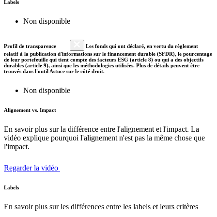
Labels
Non disponible
Profil de transparence
Les fonds qui ont déclaré, en vertu du règlement
relatif à la publication d'informations sur le financement durable (SFDR), le pourcentage
de leur portefeuille qui tient compte des facteurs ESG (article 8) ou qui a des objectifs
durables (article 9), ainsi que les méthodologies utilisées. Plus de détails peuvent être
trouvés dans l'outil Astuce sur le côté droit.
Non disponible
Alignement vs. Impact
En savoir plus sur la différence entre l'alignement et l'impact. La
vidéo explique pourquoi l'alignement n'est pas la même chose que
l'impact.
Regarder la vidéo
Labels
En savoir plus sur les différences entre les labels et leurs critères