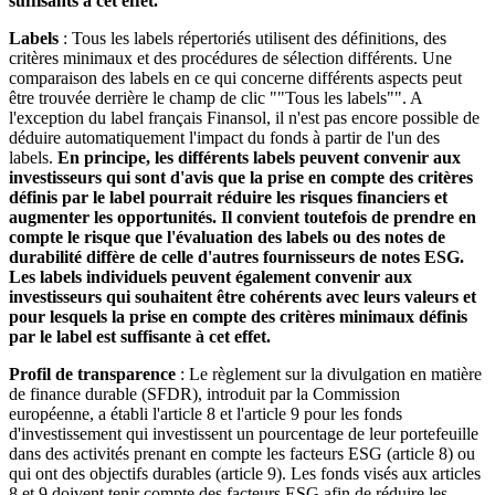
suffisants à cet effet.
Labels
: Tous les labels répertoriés utilisent des définitions, des
critères minimaux et des procédures de sélection différents. Une
comparaison des labels en ce qui concerne différents aspects peut
être trouvée derrière le champ de clic ""Tous les labels"". A
l'exception du label français Finansol, il n'est pas encore possible de
déduire automatiquement l'impact du fonds à partir de l'un des
labels.
En principe, les différents labels peuvent convenir aux
investisseurs qui sont d'avis que la prise en compte des critères
définis par le label pourrait réduire les risques financiers et
augmenter les opportunités. Il convient toutefois de prendre en
compte le risque que l'évaluation des labels ou des notes de
durabilité diffère de celle d'autres fournisseurs de notes ESG.
Les labels individuels peuvent également convenir aux
investisseurs qui souhaitent être cohérents avec leurs valeurs et
pour lesquels la prise en compte des critères minimaux définis
par le label est suffisante à cet effet.
Profil de transparence
: Le règlement sur la divulgation en matière
de finance durable (SFDR), introduit par la Commission
européenne, a établi l'article 8 et l'article 9 pour les fonds
d'investissement qui investissent un pourcentage de leur portefeuille
dans des activités prenant en compte les facteurs ESG (article 8) ou
qui ont des objectifs durables (article 9). Les fonds visés aux articles
8 et 9 doivent tenir compte des facteurs ESG afin de réduire les