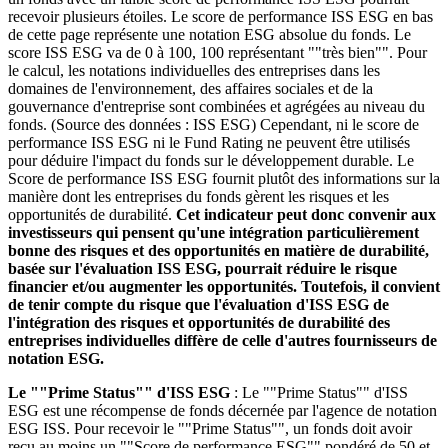
recevoir plusieurs étoiles. Le score de performance ISS ESG en bas
de cette page représente une notation ESG absolue du fonds. Le
score ISS ESG va de 0 à 100, 100 représentant ""très bien"". Pour
le calcul, les notations individuelles des entreprises dans les
domaines de l'environnement, des affaires sociales et de la
gouvernance d'entreprise sont combinées et agrégées au niveau du
fonds. (Source des données : ISS ESG) Cependant, ni le score de
performance ISS ESG ni le Fund Rating ne peuvent être utilisés
pour déduire l'impact du fonds sur le développement durable. Le
Score de performance ISS ESG fournit plutôt des informations sur la
manière dont les entreprises du fonds gèrent les risques et les
opportunités de durabilité.
Cet indicateur peut donc convenir aux
investisseurs qui pensent qu'une intégration particulièrement
bonne des risques et des opportunités en matière de durabilité,
basée sur l'évaluation ISS ESG, pourrait réduire le risque
financier et/ou augmenter les opportunités. Toutefois, il convient
de tenir compte du risque que l'évaluation d'ISS ESG de
l'intégration des risques et opportunités de durabilité des
entreprises individuelles diffère de celle d'autres fournisseurs de
notation ESG.
Le ""Prime Status"" d'ISS ESG
: Le ""Prime Status"" d'ISS
ESG est une récompense de fonds décernée par l'agence de notation
ESG ISS. Pour recevoir le ""Prime Status"", un fonds doit avoir
reçu au moins un ""Score de performance ESG"" pondéré de 50 et