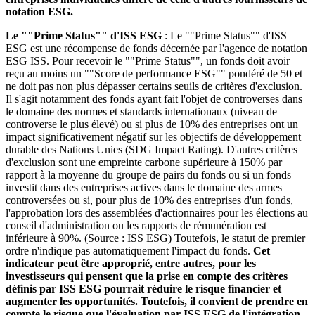
notation ESG.
Le ""Prime Status"" d'ISS ESG
: Le ""Prime Status"" d'ISS
ESG est une récompense de fonds décernée par l'agence de notation
ESG ISS. Pour recevoir le ""Prime Status"", un fonds doit avoir
reçu au moins un ""Score de performance ESG"" pondéré de 50 et
ne doit pas non plus dépasser certains seuils de critères d'exclusion.
Il s'agit notamment des fonds ayant fait l'objet de controverses dans
le domaine des normes et standards internationaux (niveau de
controverse le plus élevé) ou si plus de 10% des entreprises ont un
impact significativement négatif sur les objectifs de développement
durable des Nations Unies (SDG Impact Rating). D'autres critères
d'exclusion sont une empreinte carbone supérieure à 150% par
rapport à la moyenne du groupe de pairs du fonds ou si un fonds
investit dans des entreprises actives dans le domaine des armes
controversées ou si, pour plus de 10% des entreprises d'un fonds,
l'approbation lors des assemblées d'actionnaires pour les élections au
conseil d'administration ou les rapports de rémunération est
inférieure à 90%. (Source : ISS ESG) Toutefois, le statut de premier
ordre n'indique pas automatiquement l'impact du fonds.
Cet
indicateur peut être approprié, entre autres, pour les
investisseurs qui pensent que la prise en compte des critères
définis par ISS ESG pourrait réduire le risque financier et
augmenter les opportunités. Toutefois, il convient de prendre en
compte le risque que l'évaluation par ISS ESG de l'intégration