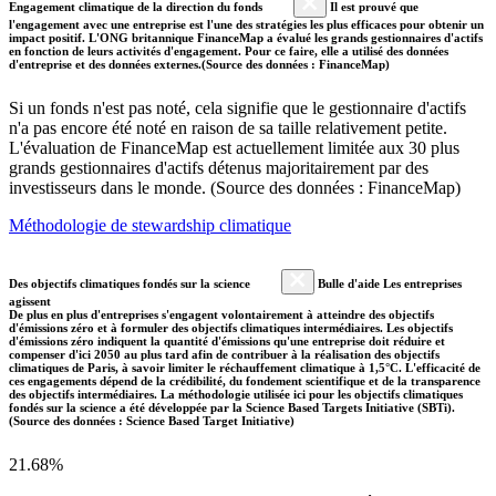
Engagement climatique de la direction du fonds
Il est prouvé que
l'engagement avec une entreprise est l'une des stratégies les plus efficaces pour obtenir un
impact positif. L'ONG britannique FinanceMap a évalué les grands gestionnaires d'actifs
en fonction de leurs activités d'engagement. Pour ce faire, elle a utilisé des données
d'entreprise et des données externes.(Source des données : FinanceMap)
Si un fonds n'est pas noté, cela signifie que le gestionnaire d'actifs
n'a pas encore été noté en raison de sa taille relativement petite.
L'évaluation de FinanceMap est actuellement limitée aux 30 plus
grands gestionnaires d'actifs détenus majoritairement par des
investisseurs dans le monde. (Source des données : FinanceMap)
Méthodologie de stewardship climatique
Des objectifs climatiques fondés sur la science
Bulle d'aide Les entreprises
agissent
De plus en plus d'entreprises s'engagent volontairement à atteindre des objectifs
d'émissions zéro et à formuler des objectifs climatiques intermédiaires. Les objectifs
d'émissions zéro indiquent la quantité d'émissions qu'une entreprise doit réduire et
compenser d'ici 2050 au plus tard afin de contribuer à la réalisation des objectifs
climatiques de Paris, à savoir limiter le réchauffement climatique à 1,5°C. L'efficacité de
ces engagements dépend de la crédibilité, du fondement scientifique et de la transparence
des objectifs intermédiaires. La méthodologie utilisée ici pour les objectifs climatiques
fondés sur la science a été développée par la Science Based Targets Initiative (SBTi).
(Source des données : Science Based Target Initiative)
21.68%