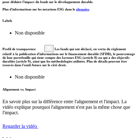
pour déduire l'impact du fonds sur le développement durable.
Plus d'informations sur les notations ESG dans le
glossaire
.
Labels
Non disponible
Profil de transparence
Les fonds qui ont déclaré, en vertu du règlement
relatif à la publication d'informations sur le financement durable (SFDR), le pourcentage
de leur portefeuille qui tient compte des facteurs ESG (article 8) ou qui a des objectifs
durables (article 9), ainsi que les méthodologies utilisées. Plus de détails peuvent être
trouvés dans l'outil Astuce sur le côté droit.
Non disponible
Alignement vs. Impact
En savoir plus sur la différence entre l'alignement et l'impact. La
vidéo explique pourquoi l'alignement n'est pas la même chose que
l'impact.
Regarder la vidéo