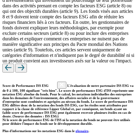
d'investissement qui investissent un pourcentage de leur portefeuille
dans des activités prenant en compte les facteurs ESG (article 8) ou
qui ont des objectifs durables (article 9). Les fonds visés aux articles
8 et 9 doivent tenir compte des facteurs ESG afin de réduire les
risques financiers liés à ces facteurs. En outre, les gestionnaires de
fonds doivent expliquer leurs méthodologies, par exemple pour
exclure certains secteurs (article 8) ou pour inclure des entreprises
durables et expliquer comment ces entreprises ne nuisent pas de
manière significative aux principes du Pacte mondial des Nations
unies (article 9). Toutefois, ces articles servent uniquement de
catégories d'information et n'indiquent pas le degré de durabilité ni si
un produit convient aux investisseurs axés sur la valeur ou l'impact.
Score de Performance ISS ESG
L'évaluation de notre partenaire ISS ESG va
de 0 à 100, 100 signifiant "très bien". Le score de performance ESG d'ISS représente une
notation ESG absolue du fonds. Pour le calcul, les notations individuelles des entreprises
dans les domaines de l'environnement, des affaires sociales et de la gouvernance
d'entreprise sont combinées et agrégées au niveau du fonds. Le score de performance ISS
ESG diffère donc de la notation des fonds ISS ESG, car les étoiles sont attribuées par
rapport à la classe de référence Lipper Global et, par conséquent, un fonds ayant un
faible score de performance ISS ESG peut également recevoir plusieurs étoiles en cas de
doute. (Source des données : ISS ESG)
Ni le score de performance ESG de l'ISS ni la notation du fonds ne peuvent être utilisés
pour déduire l'impact du fonds sur le développement durable.
Plus d'informations sur les notations ESG dans le
glossaire
.