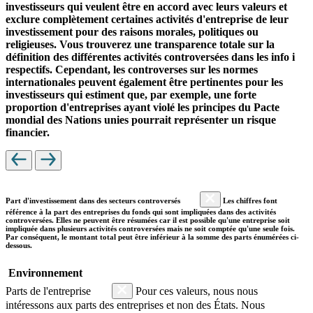
investisseurs qui veulent être en accord avec leurs valeurs et
exclure complètement certaines activités d'entreprise de leur
investissement pour des raisons morales, politiques ou
religieuses. Vous trouverez une transparence totale sur la
définition des différentes activités controversées dans les info i
respectifs. Cependant, les controverses sur les normes
internationales peuvent également être pertinentes pour les
investisseurs qui estiment que, par exemple, une forte
proportion d'entreprises ayant violé les principes du Pacte
mondial des Nations unies pourrait représenter un risque
financier.
Part d'investissement dans des secteurs controversés
Les chiffres font
référence à la part des entreprises du fonds qui sont impliquées dans des activités
controversées. Elles ne peuvent être résumées car il est possible qu'une entreprise soit
impliquée dans plusieurs activités controversées mais ne soit comptée qu'une seule fois.
Par conséquent, le montant total peut être inférieur à la somme des parts énumérées ci-
dessous.
Environnement
Parts de l'entreprise
Pour ces valeurs, nous nous
intéressons aux parts des entreprises et non des États. Nous