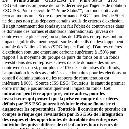
Le ""Prime Status"" d'ISS ESG
: Le ""Prime Status"" d'ISS
ESG est une récompense de fonds décernée par l'agence de notation
ESG ISS. Pour recevoir le ""Prime Status"", un fonds doit avoir
reçu au moins un ""Score de performance ESG"" pondéré de 50 et
ne doit pas non plus dépasser certains seuils de critères d'exclusion.
Il s'agit notamment des fonds ayant fait l'objet de controverses dans
le domaine des normes et standards internationaux (niveau de
controverse le plus élevé) ou si plus de 10% des entreprises ont un
impact significativement négatif sur les objectifs de développement
durable des Nations Unies (SDG Impact Rating). D'autres critères
d'exclusion sont une empreinte carbone supérieure à 150% par
rapport à la moyenne du groupe de pairs du fonds ou si un fonds
investit dans des entreprises actives dans le domaine des armes
controversées ou si, pour plus de 10% des entreprises d'un fonds,
l'approbation lors des assemblées d'actionnaires pour les élections au
conseil d'administration ou les rapports de rémunération est
inférieure à 90%. (Source : ISS ESG) Toutefois, le statut de premier
ordre n'indique pas automatiquement l'impact du fonds.
Cet
indicateur peut être approprié, entre autres, pour les
investisseurs qui pensent que la prise en compte des critères
définis par ISS ESG pourrait réduire le risque financier et
augmenter les opportunités. Toutefois, il convient de prendre en
compte le risque que l'évaluation par ISS ESG de l'intégration
des risques et des opportunités de durabilité des entreprises
individuelles puisse différer de celle d'autres fournisseurs de