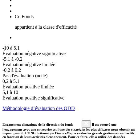
Ce Fonds
appartient à la classe d'efficacité
-10 à 5,1
Évaluation négative significative
-5,1 à -0,2
Évaluation négative limitée
-0,2 à 0,2
Pas d'évaluation (nette)
0,2 à 5,1
Évaluation positive limitée
5,1 à 10
Évaluation positive significative
Méthodologie d’évaluation des ODD
Engagement climatique de la direction du fonds
Il est prouvé que
l'engagement avec une entreprise est l'une des stratégies les plus efficaces pour obtenir un
impact positif. L'ONG britannique FinanceMap a évalué les grands gestionnaires d'actifs
en fonction de leurs activités d'engagement. Pour ce faire, elle a utilisé des données