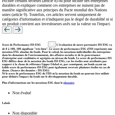
exclure certains secteurs (article 8) ou pour inclure des entreprises
durables et expliquer comment ces entreprises ne nuisent pas de
manière significative aux principes du Pacte mondial des Nations
unies (article 9). Toutefois, ces articles servent uniquement de
catégories d'information et n'indiquent pas le degré de durabilité ni si
un produit convient aux investisseurs axés sur la valeur ou l'impact.
Score de Performance ISS ESG
L'évaluation de notre partenaire ISS ESG va
de 0 à 100, 100 signifiant "très bien". Le score de performance ESG d'ISS représente une
notation ESG absolue du fonds. Pour le calcul, les notations individuelles des entreprises
dans les domaines de l'environnement, des affaires sociales et de la gouvernance
d'entreprise sont combinées et agrégées au niveau du fonds. Le score de performance ISS
ESG diffère donc de la notation des fonds ISS ESG, car les étoiles sont attribuées par
rapport à la classe de référence Lipper Global et, par conséquent, un fonds ayant un
faible score de performance ISS ESG peut également recevoir plusieurs étoiles en cas de
doute. (Source des données : ISS ESG)
Ni le score de performance ESG de l'ISS ni la notation du fonds ne peuvent être utilisés
pour déduire l'impact du fonds sur le développement durable.
Plus d'informations sur les notations ESG dans le
glossaire
.
Non évalué
Labels
Non disponible