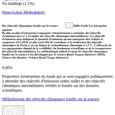
No holdings (1.1%)
ShareAction Methodology
Des objectifs climatiques fondés sur la science
Bulle d'aide Les entreprises
agissent
De plus en plus d'entreprises s'engagent volontairement à atteindre des objectifs
d'émissions zéro et à formuler des objectifs climatiques intermédiaires. Les objectifs
d'émissions zéro indiquent la quantité d'émissions qu'une entreprise doit réduire et
compenser d'ici 2050 au plus tard afin de contribuer à la réalisation des objectifs
climatiques de Paris, à savoir limiter le réchauffement climatique à 1,5°C. L'efficacité de
ces engagements dépend de la crédibilité, du fondement scientifique et de la transparence
des objectifs intermédiaires. La méthodologie utilisée ici pour les objectifs climatiques
fondés sur la science a été développée par la Science Based Targets Initiative (SBTi).
(Source des données : Science Based Target Initiative)
0.00%
Proportion d'entreprises du fonds qui se sont engagées publiquement
à atteindre des objectifs d'émissions nettes nulles et des objectifs
climatiques intermédiaires vérifiés et fondés sur des données
scientifiques.
Méthodologie des objectifs climatiques fondés sur la science