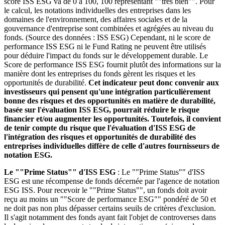
score ISS ESG va de 0 à 100, 100 représentant ""très bien"". Pour
le calcul, les notations individuelles des entreprises dans les
domaines de l'environnement, des affaires sociales et de la
gouvernance d'entreprise sont combinées et agrégées au niveau du
fonds. (Source des données : ISS ESG) Cependant, ni le score de
performance ISS ESG ni le Fund Rating ne peuvent être utilisés
pour déduire l'impact du fonds sur le développement durable. Le
Score de performance ISS ESG fournit plutôt des informations sur la
manière dont les entreprises du fonds gèrent les risques et les
opportunités de durabilité.
Cet indicateur peut donc convenir aux
investisseurs qui pensent qu'une intégration particulièrement
bonne des risques et des opportunités en matière de durabilité,
basée sur l'évaluation ISS ESG, pourrait réduire le risque
financier et/ou augmenter les opportunités. Toutefois, il convient
de tenir compte du risque que l'évaluation d'ISS ESG de
l'intégration des risques et opportunités de durabilité des
entreprises individuelles diffère de celle d'autres fournisseurs de
notation ESG.
Le ""Prime Status"" d'ISS ESG
: Le ""Prime Status"" d'ISS
ESG est une récompense de fonds décernée par l'agence de notation
ESG ISS. Pour recevoir le ""Prime Status"", un fonds doit avoir
reçu au moins un ""Score de performance ESG"" pondéré de 50 et
ne doit pas non plus dépasser certains seuils de critères d'exclusion.
Il s'agit notamment des fonds ayant fait l'objet de controverses dans