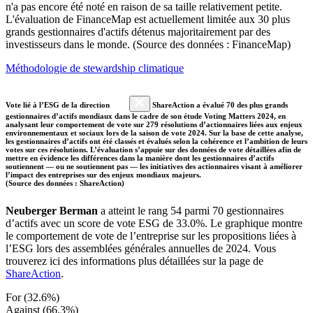
n'a pas encore été noté en raison de sa taille relativement petite.
L'évaluation de FinanceMap est actuellement limitée aux 30 plus
grands gestionnaires d'actifs détenus majoritairement par des
investisseurs dans le monde. (Source des données : FinanceMap)
Méthodologie de stewardship climatique
Vote lié à l’ESG de la direction
ShareAction a évalué 70 des plus grands
gestionnaires d’actifs mondiaux dans le cadre de son étude Voting Matters 2024, en
analysant leur comportement de vote sur 279 résolutions d’actionnaires liées aux enjeux
environnementaux et sociaux lors de la saison de vote 2024. Sur la base de cette analyse,
les gestionnaires d’actifs ont été classés et évalués selon la cohérence et l’ambition de leurs
votes sur ces résolutions. L’évaluation s’appuie sur des données de vote détaillées afin de
mettre en évidence les différences dans la manière dont les gestionnaires d’actifs
soutiennent — ou ne soutiennent pas — les initiatives des actionnaires visant à améliorer
l’impact des entreprises sur des enjeux mondiaux majeurs.
(Source des données : ShareAction)
Neuberger Berman
a atteint le rang 54 parmi 70 gestionnaires
d’actifs avec un score de vote ESG de 33.0%. Le graphique montre
le comportement de vote de l’entreprise sur les propositions liées à
l’ESG lors des assemblées générales annuelles de 2024. Vous
trouverez ici des informations plus détaillées sur la page de
ShareAction
.
For (32.6%)
Against (66.3%)