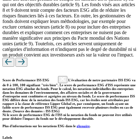
qui ont des objectifs durables (article 9). Les fonds visés aux articles
8 et 9 doivent tenir compte des facteurs ESG afin de réduire les
risques financiers liés à ces facteurs. En outre, les gestionnaires de
fonds doivent expliquer leurs méthodologies, par exemple pour
exclure certains secteurs (article 8) ou pour inclure des entreprises
durables et expliquer comment ces entreprises ne nuisent pas de
manière significative aux principes du Pacte mondial des Nations
unies (article 9). Toutefois, ces articles servent uniquement de
catégories d'information et n'indiquent pas le degré de durabilité ni si
un produit convient aux investisseurs axés sur la valeur ou l'impact.
Score de Performance ISS ESG
L'évaluation de notre partenaire ISS ESG va
de 0 à 100, 100 signifiant "très bien". Le score de performance ESG d'ISS représente une
notation ESG absolue du fonds. Pour le calcul, les notations individuelles des entreprises
dans les domaines de l'environnement, des affaires sociales et de la gouvernance
d'entreprise sont combinées et agrégées au niveau du fonds. Le score de performance ISS
ESG diffère donc de la notation des fonds ISS ESG, car les étoiles sont attribuées par
rapport à la classe de référence Lipper Global et, par conséquent, un fonds ayant un
faible score de performance ISS ESG peut également recevoir plusieurs étoiles en cas de
doute. (Source des données : ISS ESG)
Ni le score de performance ESG de l'ISS ni la notation du fonds ne peuvent être utilisés
pour déduire l'impact du fonds sur le développement durable.
Plus d'informations sur les notations ESG dans le
glossaire
.
Labels