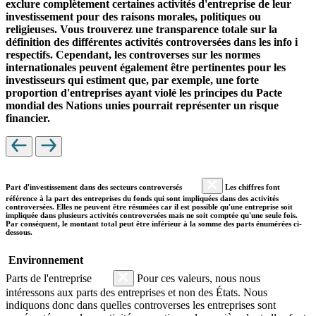
exclure complètement certaines activités d'entreprise de leur
investissement pour des raisons morales, politiques ou
religieuses. Vous trouverez une transparence totale sur la
définition des différentes activités controversées dans les info i
respectifs. Cependant, les controverses sur les normes
internationales peuvent également être pertinentes pour les
investisseurs qui estiment que, par exemple, une forte
proportion d'entreprises ayant violé les principes du Pacte
mondial des Nations unies pourrait représenter un risque
financier.
Part d'investissement dans des secteurs controversés
Les chiffres font
référence à la part des entreprises du fonds qui sont impliquées dans des activités
controversées. Elles ne peuvent être résumées car il est possible qu'une entreprise soit
impliquée dans plusieurs activités controversées mais ne soit comptée qu'une seule fois.
Par conséquent, le montant total peut être inférieur à la somme des parts énumérées ci-
dessous.
Environnement
Parts de l'entreprise
Pour ces valeurs, nous nous
intéressons aux parts des entreprises et non des États. Nous
indiquons donc dans quelles controverses les entreprises sont