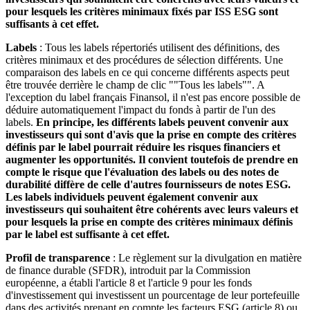
pour lesquels les critères minimaux fixés par ISS ESG sont
suffisants à cet effet.
Labels
: Tous les labels répertoriés utilisent des définitions, des
critères minimaux et des procédures de sélection différents. Une
comparaison des labels en ce qui concerne différents aspects peut
être trouvée derrière le champ de clic ""Tous les labels"". A
l'exception du label français Finansol, il n'est pas encore possible de
déduire automatiquement l'impact du fonds à partir de l'un des
labels.
En principe, les différents labels peuvent convenir aux
investisseurs qui sont d'avis que la prise en compte des critères
définis par le label pourrait réduire les risques financiers et
augmenter les opportunités. Il convient toutefois de prendre en
compte le risque que l'évaluation des labels ou des notes de
durabilité diffère de celle d'autres fournisseurs de notes ESG.
Les labels individuels peuvent également convenir aux
investisseurs qui souhaitent être cohérents avec leurs valeurs et
pour lesquels la prise en compte des critères minimaux définis
par le label est suffisante à cet effet.
Profil de transparence
: Le règlement sur la divulgation en matière
de finance durable (SFDR), introduit par la Commission
européenne, a établi l'article 8 et l'article 9 pour les fonds
d'investissement qui investissent un pourcentage de leur portefeuille
dans des activités prenant en compte les facteurs ESG (article 8) ou