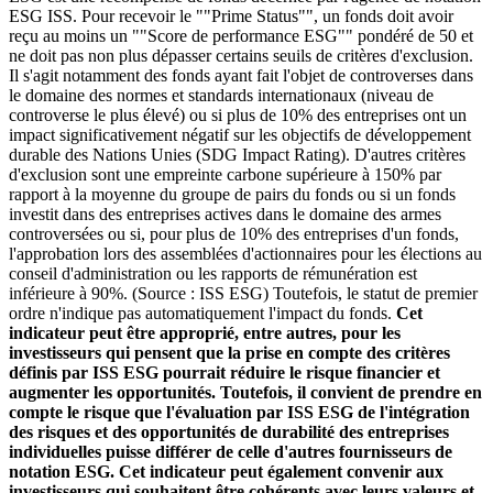
ESG ISS. Pour recevoir le ""Prime Status"", un fonds doit avoir
reçu au moins un ""Score de performance ESG"" pondéré de 50 et
ne doit pas non plus dépasser certains seuils de critères d'exclusion.
Il s'agit notamment des fonds ayant fait l'objet de controverses dans
le domaine des normes et standards internationaux (niveau de
controverse le plus élevé) ou si plus de 10% des entreprises ont un
impact significativement négatif sur les objectifs de développement
durable des Nations Unies (SDG Impact Rating). D'autres critères
d'exclusion sont une empreinte carbone supérieure à 150% par
rapport à la moyenne du groupe de pairs du fonds ou si un fonds
investit dans des entreprises actives dans le domaine des armes
controversées ou si, pour plus de 10% des entreprises d'un fonds,
l'approbation lors des assemblées d'actionnaires pour les élections au
conseil d'administration ou les rapports de rémunération est
inférieure à 90%. (Source : ISS ESG) Toutefois, le statut de premier
ordre n'indique pas automatiquement l'impact du fonds.
Cet
indicateur peut être approprié, entre autres, pour les
investisseurs qui pensent que la prise en compte des critères
définis par ISS ESG pourrait réduire le risque financier et
augmenter les opportunités. Toutefois, il convient de prendre en
compte le risque que l'évaluation par ISS ESG de l'intégration
des risques et des opportunités de durabilité des entreprises
individuelles puisse différer de celle d'autres fournisseurs de
notation ESG. Cet indicateur peut également convenir aux
investisseurs qui souhaitent être cohérents avec leurs valeurs et