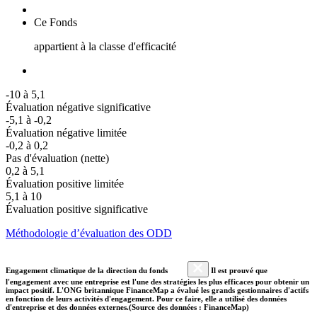
Ce Fonds
appartient à la classe d'efficacité
-10 à 5,1
Évaluation négative significative
-5,1 à -0,2
Évaluation négative limitée
-0,2 à 0,2
Pas d'évaluation (nette)
0,2 à 5,1
Évaluation positive limitée
5,1 à 10
Évaluation positive significative
Méthodologie d’évaluation des ODD
Engagement climatique de la direction du fonds
Il est prouvé que
l'engagement avec une entreprise est l'une des stratégies les plus efficaces pour obtenir un
impact positif. L'ONG britannique FinanceMap a évalué les grands gestionnaires d'actifs
en fonction de leurs activités d'engagement. Pour ce faire, elle a utilisé des données
d'entreprise et des données externes.(Source des données : FinanceMap)