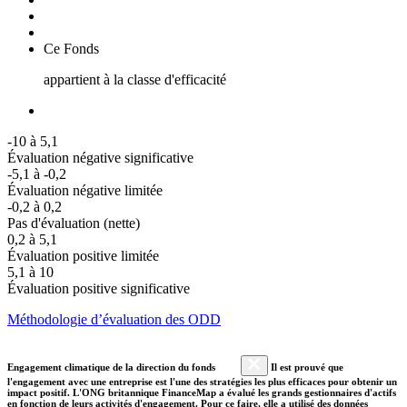
Ce Fonds
appartient à la classe d'efficacité
-10 à 5,1
Évaluation négative significative
-5,1 à -0,2
Évaluation négative limitée
-0,2 à 0,2
Pas d'évaluation (nette)
0,2 à 5,1
Évaluation positive limitée
5,1 à 10
Évaluation positive significative
Méthodologie d’évaluation des ODD
Engagement climatique de la direction du fonds
Il est prouvé que
l'engagement avec une entreprise est l'une des stratégies les plus efficaces pour obtenir un
impact positif. L'ONG britannique FinanceMap a évalué les grands gestionnaires d'actifs
en fonction de leurs activités d'engagement. Pour ce faire, elle a utilisé des données