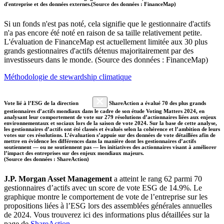
d'entreprise et des données externes.(Source des données : FinanceMap)
Si un fonds n'est pas noté, cela signifie que le gestionnaire d'actifs
n'a pas encore été noté en raison de sa taille relativement petite.
L'évaluation de FinanceMap est actuellement limitée aux 30 plus
grands gestionnaires d'actifs détenus majoritairement par des
investisseurs dans le monde. (Source des données : FinanceMap)
Méthodologie de stewardship climatique
Vote lié à l’ESG de la direction
ShareAction a évalué 70 des plus grands
gestionnaires d’actifs mondiaux dans le cadre de son étude Voting Matters 2024, en
analysant leur comportement de vote sur 279 résolutions d’actionnaires liées aux enjeux
environnementaux et sociaux lors de la saison de vote 2024. Sur la base de cette analyse,
les gestionnaires d’actifs ont été classés et évalués selon la cohérence et l’ambition de leurs
votes sur ces résolutions. L’évaluation s’appuie sur des données de vote détaillées afin de
mettre en évidence les différences dans la manière dont les gestionnaires d’actifs
soutiennent — ou ne soutiennent pas — les initiatives des actionnaires visant à améliorer
l’impact des entreprises sur des enjeux mondiaux majeurs.
(Source des données : ShareAction)
J.P. Morgan Asset Management
a atteint le rang 62 parmi 70
gestionnaires d’actifs avec un score de vote ESG de 14.9%. Le
graphique montre le comportement de vote de l’entreprise sur les
propositions liées à l’ESG lors des assemblées générales annuelles
de 2024. Vous trouverez ici des informations plus détaillées sur la
page de
ShareAction
.