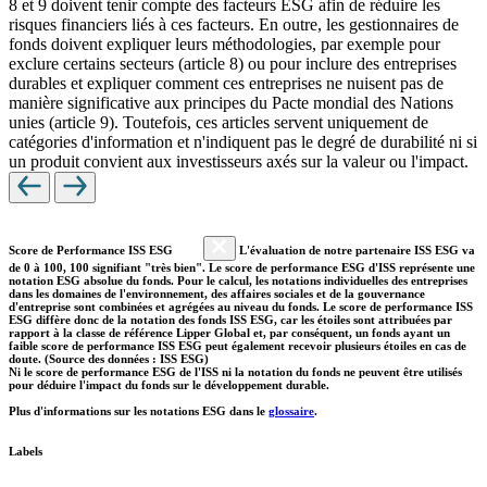
8 et 9 doivent tenir compte des facteurs ESG afin de réduire les
risques financiers liés à ces facteurs. En outre, les gestionnaires de
fonds doivent expliquer leurs méthodologies, par exemple pour
exclure certains secteurs (article 8) ou pour inclure des entreprises
durables et expliquer comment ces entreprises ne nuisent pas de
manière significative aux principes du Pacte mondial des Nations
unies (article 9). Toutefois, ces articles servent uniquement de
catégories d'information et n'indiquent pas le degré de durabilité ni si
un produit convient aux investisseurs axés sur la valeur ou l'impact.
Score de Performance ISS ESG
L'évaluation de notre partenaire ISS ESG va
de 0 à 100, 100 signifiant "très bien". Le score de performance ESG d'ISS représente une
notation ESG absolue du fonds. Pour le calcul, les notations individuelles des entreprises
dans les domaines de l'environnement, des affaires sociales et de la gouvernance
d'entreprise sont combinées et agrégées au niveau du fonds. Le score de performance ISS
ESG diffère donc de la notation des fonds ISS ESG, car les étoiles sont attribuées par
rapport à la classe de référence Lipper Global et, par conséquent, un fonds ayant un
faible score de performance ISS ESG peut également recevoir plusieurs étoiles en cas de
doute. (Source des données : ISS ESG)
Ni le score de performance ESG de l'ISS ni la notation du fonds ne peuvent être utilisés
pour déduire l'impact du fonds sur le développement durable.
Plus d'informations sur les notations ESG dans le
glossaire
.
Labels