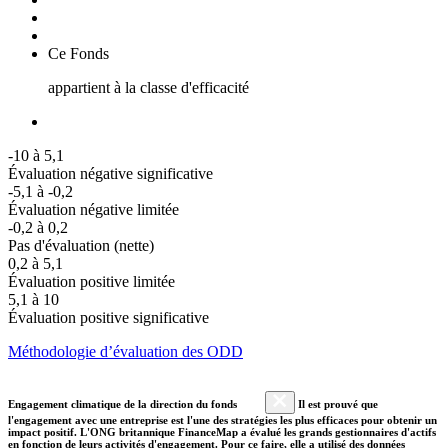
Ce Fonds
appartient à la classe d'efficacité
-10 à 5,1
Évaluation négative significative
-5,1 à -0,2
Évaluation négative limitée
-0,2 à 0,2
Pas d'évaluation (nette)
0,2 à 5,1
Évaluation positive limitée
5,1 à 10
Évaluation positive significative
Méthodologie d’évaluation des ODD
Engagement climatique de la direction du fonds
Il est prouvé que
l'engagement avec une entreprise est l'une des stratégies les plus efficaces pour obtenir un
impact positif. L'ONG britannique FinanceMap a évalué les grands gestionnaires d'actifs
en fonction de leurs activités d'engagement. Pour ce faire, elle a utilisé des données