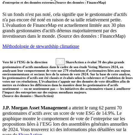
d'entreprise et des données externes.(Source des données : FinanceMap)
Si un fonds n'est pas noté, cela signifie que le gestionnaire d'actifs
n'a pas encore été noté en raison de sa taille relativement petite.
L'évaluation de FinanceMap est actuellement limitée aux 30 plus
grands gestionnaires d'actifs détenus majoritairement par des
investisseurs dans le monde. (Source des données : FinanceMap)
Méthodologie de stewardship climatique
Vote lié à l’ESG de la direction
ShareAction a évalué 70 des plus grands
gestionnaires d’actifs mondiaux dans le cadre de son étude Voting Matters 2024, en
analysant leur comportement de vote sur 279 résolutions d’actionnaires liées aux enjeux
environnementaux et sociaux lors de la saison de vote 2024. Sur la base de cette analyse,
les gestionnaires d’actifs ont été classés et évalués selon la cohérence et l’ambition de leurs
votes sur ces résolutions. L’évaluation s’appuie sur des données de vote détaillées afin de
mettre en évidence les différences dans la manière dont les gestionnaires d’actifs
soutiennent — ou ne soutiennent pas — les initiatives des actionnaires visant à améliorer
l’impact des entreprises sur des enjeux mondiaux majeurs.
(Source des données : ShareAction)
J.P. Morgan Asset Management
a atteint le rang 62 parmi 70
gestionnaires d’actifs avec un score de vote ESG de 14.9%. Le
graphique montre le comportement de vote de l’entreprise sur les
propositions liées à l’ESG lors des assemblées générales annuelles
de 2024. Vous trouverez ici des informations plus détaillées sur la
page de
ShareAction
.