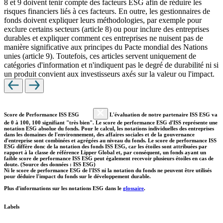
8 et 9 doivent tenir compte des facteurs ESG afin de réduire les
risques financiers liés à ces facteurs. En outre, les gestionnaires de
fonds doivent expliquer leurs méthodologies, par exemple pour
exclure certains secteurs (article 8) ou pour inclure des entreprises
durables et expliquer comment ces entreprises ne nuisent pas de
manière significative aux principes du Pacte mondial des Nations
unies (article 9). Toutefois, ces articles servent uniquement de
catégories d'information et n'indiquent pas le degré de durabilité ni si
un produit convient aux investisseurs axés sur la valeur ou l'impact.
Score de Performance ISS ESG
L'évaluation de notre partenaire ISS ESG va
de 0 à 100, 100 signifiant "très bien". Le score de performance ESG d'ISS représente une
notation ESG absolue du fonds. Pour le calcul, les notations individuelles des entreprises
dans les domaines de l'environnement, des affaires sociales et de la gouvernance
d'entreprise sont combinées et agrégées au niveau du fonds. Le score de performance ISS
ESG diffère donc de la notation des fonds ISS ESG, car les étoiles sont attribuées par
rapport à la classe de référence Lipper Global et, par conséquent, un fonds ayant un
faible score de performance ISS ESG peut également recevoir plusieurs étoiles en cas de
doute. (Source des données : ISS ESG)
Ni le score de performance ESG de l'ISS ni la notation du fonds ne peuvent être utilisés
pour déduire l'impact du fonds sur le développement durable.
Plus d'informations sur les notations ESG dans le
glossaire
.
Labels