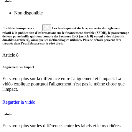
Labels
Non disponible
Profil de transparence
Les fonds qui ont déclaré, en vertu du règlement
relatif à la publication d'informations sur le financement durable (SFDR), le pourcentage
de leur portefeuille qui tient compte des facteurs ESG (article 8) ou qui a des objectifs
durables (article 9), ainsi que les méthodologies utilisées. Plus de détails peuvent être
trouvés dans l'outil Astuce sur le côté droit.
Article 8
Alignement vs. Impact
En savoir plus sur la différence entre l'alignement et l'impact. La
vidéo explique pourquoi l'alignement n'est pas la même chose que
l'impact.
Regarder la vidéo
Labels
En savoir plus sur les différences entre les labels et leurs critères