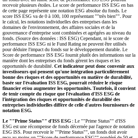
recevoir plusieurs étoiles. Le score de performance ISS ESG en bas
de cette page représente une notation ESG absolue du fonds. Le
score ISS ESG va de 0 à 100, 100 représentant ""très bien"". Pour
le calcul, les notations individuelles des entreprises dans les
domaines de l'environnement, des affaires sociales et de la
gouvernance d'entreprise sont combinées et agrégées au niveau du
fonds. (Source des données : ISS ESG) Cependant, ni le score de
performance ISS ESG ni le Fund Rating ne peuvent être utilisés
pour déduire l'impact du fonds sur le développement durable. Le
Score de performance ISS ESG fournit plutôt des informations sur la
manière dont les entreprises du fonds gèrent les risques et les
opportunités de durabilité.
Cet indicateur peut donc convenir aux
investisseurs qui pensent qu'une intégration particulièrement
bonne des risques et des opportunités en matière de durabilité,
basée sur l'évaluation ISS ESG, pourrait réduire le risque
financier et/ou augmenter les opportunités. Toutefois, il convient
de tenir compte du risque que l'évaluation d'ISS ESG de
l'intégration des risques et opportunités de durabilité des
entreprises individuelles diffère de celle d'autres fournisseurs de
notation ESG.
Le ""Prime Status"" d'ISS ESG
: Le ""Prime Status"" d'ISS
ESG est une récompense de fonds décernée par l'agence de notation
ESG ISS. Pour recevoir le ""Prime Status"", un fonds doit avoir
reçu au moins un ""Score de performance ESG"" pondéré de 50 et