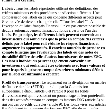
suffisants à cet effet.
Labels
: Tous les labels répertoriés utilisent des définitions, des
critères minimaux et des procédures de sélection différents. Une
comparaison des labels en ce qui concerne différents aspects peut
être trouvée derrière le champ de clic ""Tous les labels"". A
l'exception du label français Finansol, il n'est pas encore possible de
déduire automatiquement l'impact du fonds à partir de l'un des
labels.
En principe, les différents labels peuvent convenir aux
investisseurs qui sont d'avis que la prise en compte des critères
définis par le label pourrait réduire les risques financiers et
augmenter les opportunités. Il convient toutefois de prendre en
compte le risque que l'évaluation des labels ou des notes de
durabilité diffère de celle d'autres fournisseurs de notes ESG.
Les labels individuels peuvent également convenir aux
investisseurs qui souhaitent être cohérents avec leurs valeurs et
pour lesquels la prise en compte des critères minimaux définis
par le label est suffisante à cet effet.
Profil de transparence
: Le règlement sur la divulgation en matière
de finance durable (SFDR), introduit par la Commission
européenne, a établi l'article 8 et l'article 9 pour les fonds
d'investissement qui investissent un pourcentage de leur portefeuille
dans des activités prenant en compte les facteurs ESG (article 8) ou
qui ont des objectifs durables (article 9). Les fonds visés aux articles
8 et 9 doivent tenir compte des facteurs ESG afin de réduire les