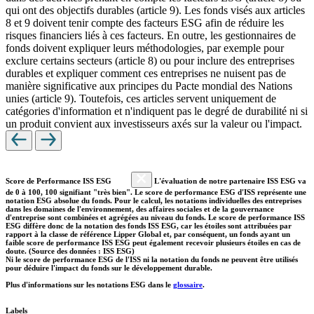
qui ont des objectifs durables (article 9). Les fonds visés aux articles
8 et 9 doivent tenir compte des facteurs ESG afin de réduire les
risques financiers liés à ces facteurs. En outre, les gestionnaires de
fonds doivent expliquer leurs méthodologies, par exemple pour
exclure certains secteurs (article 8) ou pour inclure des entreprises
durables et expliquer comment ces entreprises ne nuisent pas de
manière significative aux principes du Pacte mondial des Nations
unies (article 9). Toutefois, ces articles servent uniquement de
catégories d'information et n'indiquent pas le degré de durabilité ni si
un produit convient aux investisseurs axés sur la valeur ou l'impact.
Score de Performance ISS ESG
L'évaluation de notre partenaire ISS ESG va
de 0 à 100, 100 signifiant "très bien". Le score de performance ESG d'ISS représente une
notation ESG absolue du fonds. Pour le calcul, les notations individuelles des entreprises
dans les domaines de l'environnement, des affaires sociales et de la gouvernance
d'entreprise sont combinées et agrégées au niveau du fonds. Le score de performance ISS
ESG diffère donc de la notation des fonds ISS ESG, car les étoiles sont attribuées par
rapport à la classe de référence Lipper Global et, par conséquent, un fonds ayant un
faible score de performance ISS ESG peut également recevoir plusieurs étoiles en cas de
doute. (Source des données : ISS ESG)
Ni le score de performance ESG de l'ISS ni la notation du fonds ne peuvent être utilisés
pour déduire l'impact du fonds sur le développement durable.
Plus d'informations sur les notations ESG dans le
glossaire
.
Labels