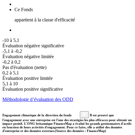
Ce Fonds
appartient à la classe d'efficacité
-10 à 5,1
Évaluation négative significative
-5,1 à -0,2
Évaluation négative limitée
-0,2 à 0,2
Pas d'évaluation (nette)
0,2 à 5,1
Évaluation positive limitée
5,1 à 10
Évaluation positive significative
Méthodologie d’évaluation des ODD
Engagement climatique de la direction du fonds
Il est prouvé que
l'engagement avec une entreprise est l'une des stratégies les plus efficaces pour obtenir un
impact positif. L'ONG britannique FinanceMap a évalué les grands gestionnaires d'actifs
en fonction de leurs activités d'engagement. Pour ce faire, elle a utilisé des données
d'entreprise et des données externes.(Source des données : FinanceMap)