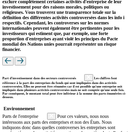
exclure complètement certaines activités d'entreprise de leur
investissement pour des raisons morales, politiques ou
religieuses. Vous trouverez une transparence totale sur la
définition des différentes activités controversées dans les info i
respectifs. Cependant, les controverses sur les normes
internationales peuvent également être pertinentes pour les
investisseurs qui estiment que, par exemple, une forte
proportion d'entreprises ayant violé les principes du Pacte
mondial des Nations unies pourrait représenter un risque
financier.
Part d'investissement dans des secteurs controversés
Les chiffres font
référence à la part des entreprises du fonds qui sont impliquées dans des activités
controversées. Elles ne peuvent être résumées car il est possible qu'une entreprise soit
impliquée dans plusieurs activités controversées mais ne soit comptée qu'une seule fois.
Par conséquent, le montant total peut être inférieur à la somme des parts énumérées ci-
dessous.
Environnement
Parts de l'entreprise
Pour ces valeurs, nous nous
intéressons aux parts des entreprises et non des États. Nous
indiquons donc dans quelles controverses les entreprises sont