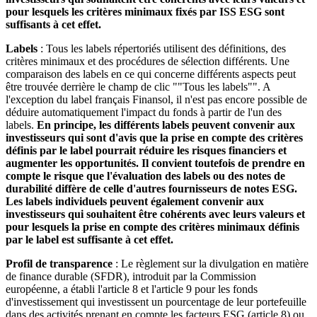
pour lesquels les critères minimaux fixés par ISS ESG sont
suffisants à cet effet.
Labels
: Tous les labels répertoriés utilisent des définitions, des
critères minimaux et des procédures de sélection différents. Une
comparaison des labels en ce qui concerne différents aspects peut
être trouvée derrière le champ de clic ""Tous les labels"". A
l'exception du label français Finansol, il n'est pas encore possible de
déduire automatiquement l'impact du fonds à partir de l'un des
labels.
En principe, les différents labels peuvent convenir aux
investisseurs qui sont d'avis que la prise en compte des critères
définis par le label pourrait réduire les risques financiers et
augmenter les opportunités. Il convient toutefois de prendre en
compte le risque que l'évaluation des labels ou des notes de
durabilité diffère de celle d'autres fournisseurs de notes ESG.
Les labels individuels peuvent également convenir aux
investisseurs qui souhaitent être cohérents avec leurs valeurs et
pour lesquels la prise en compte des critères minimaux définis
par le label est suffisante à cet effet.
Profil de transparence
: Le règlement sur la divulgation en matière
de finance durable (SFDR), introduit par la Commission
européenne, a établi l'article 8 et l'article 9 pour les fonds
d'investissement qui investissent un pourcentage de leur portefeuille
dans des activités prenant en compte les facteurs ESG (article 8) ou