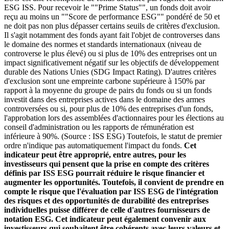
ESG ISS. Pour recevoir le ""Prime Status"", un fonds doit avoir
reçu au moins un ""Score de performance ESG"" pondéré de 50 et
ne doit pas non plus dépasser certains seuils de critères d'exclusion.
Il s'agit notamment des fonds ayant fait l'objet de controverses dans
le domaine des normes et standards internationaux (niveau de
controverse le plus élevé) ou si plus de 10% des entreprises ont un
impact significativement négatif sur les objectifs de développement
durable des Nations Unies (SDG Impact Rating). D'autres critères
d'exclusion sont une empreinte carbone supérieure à 150% par
rapport à la moyenne du groupe de pairs du fonds ou si un fonds
investit dans des entreprises actives dans le domaine des armes
controversées ou si, pour plus de 10% des entreprises d'un fonds,
l'approbation lors des assemblées d'actionnaires pour les élections au
conseil d'administration ou les rapports de rémunération est
inférieure à 90%. (Source : ISS ESG) Toutefois, le statut de premier
ordre n'indique pas automatiquement l'impact du fonds.
Cet
indicateur peut être approprié, entre autres, pour les
investisseurs qui pensent que la prise en compte des critères
définis par ISS ESG pourrait réduire le risque financier et
augmenter les opportunités. Toutefois, il convient de prendre en
compte le risque que l'évaluation par ISS ESG de l'intégration
des risques et des opportunités de durabilité des entreprises
individuelles puisse différer de celle d'autres fournisseurs de
notation ESG. Cet indicateur peut également convenir aux
investisseurs qui souhaitent être cohérents avec leurs valeurs et