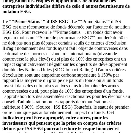
l'intégration des risques et opportunités de durabilité des
entreprises individuelles diffère de celle d'autres fournisseurs de
notation ESG.
Le ""Prime Status"" d'ISS ESG
: Le ""Prime Status"" d'ISS
ESG est une récompense de fonds décernée par l'agence de notation
ESG ISS. Pour recevoir le ""Prime Status"", un fonds doit avoir
reçu au moins un ""Score de performance ESG"" pondéré de 50 et
ne doit pas non plus dépasser certains seuils de critères d'exclusion.
Il s'agit notamment des fonds ayant fait l'objet de controverses dans
le domaine des normes et standards internationaux (niveau de
controverse le plus élevé) ou si plus de 10% des entreprises ont un
impact significativement négatif sur les objectifs de développement
durable des Nations Unies (SDG Impact Rating). D'autres critères
d'exclusion sont une empreinte carbone supérieure à 150% par
rapport à la moyenne du groupe de pairs du fonds ou si un fonds
investit dans des entreprises actives dans le domaine des armes
controversées ou si, pour plus de 10% des entreprises d'un fonds,
l'approbation lors des assemblées d'actionnaires pour les élections au
conseil d'administration ou les rapports de rémunération est
inférieure à 90%. (Source : ISS ESG) Toutefois, le statut de premier
ordre n'indique pas automatiquement l'impact du fonds.
Cet
indicateur peut être approprié, entre autres, pour les
investisseurs qui pensent que la prise en compte des critères
définis par ISS ESG pourrait réduire le risque financier et