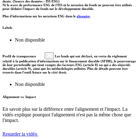
doute. (Source des données : ISS ESG)
Ni le score de performance ESG de l'ISS ni la notation du fonds ne peuvent être utilisés
pour déduire l'impact du fonds sur le développement durable.
Plus d'informations sur les notations ESG dans le
glossaire
.
Labels
Non disponible
Profil de transparence
Les fonds qui ont déclaré, en vertu du règlement
relatif à la publication d'informations sur le financement durable (SFDR), le pourcentage
de leur portefeuille qui tient compte des facteurs ESG (article 8) ou qui a des objectifs
durables (article 9), ainsi que les méthodologies utilisées. Plus de détails peuvent être
trouvés dans l'outil Astuce sur le côté droit.
Non disponible
Alignement vs. Impact
En savoir plus sur la différence entre l'alignement et l'impact. La
vidéo explique pourquoi l'alignement n'est pas la même chose que
l'impact.
Regarder la vidéo