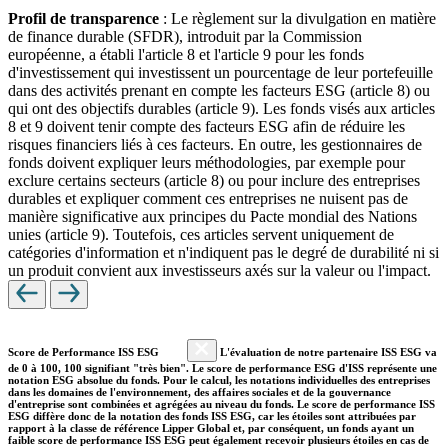
Profil de transparence
: Le règlement sur la divulgation en matière
de finance durable (SFDR), introduit par la Commission
européenne, a établi l'article 8 et l'article 9 pour les fonds
d'investissement qui investissent un pourcentage de leur portefeuille
dans des activités prenant en compte les facteurs ESG (article 8) ou
qui ont des objectifs durables (article 9). Les fonds visés aux articles
8 et 9 doivent tenir compte des facteurs ESG afin de réduire les
risques financiers liés à ces facteurs. En outre, les gestionnaires de
fonds doivent expliquer leurs méthodologies, par exemple pour
exclure certains secteurs (article 8) ou pour inclure des entreprises
durables et expliquer comment ces entreprises ne nuisent pas de
manière significative aux principes du Pacte mondial des Nations
unies (article 9). Toutefois, ces articles servent uniquement de
catégories d'information et n'indiquent pas le degré de durabilité ni si
un produit convient aux investisseurs axés sur la valeur ou l'impact.
Score de Performance ISS ESG
L'évaluation de notre partenaire ISS ESG va
de 0 à 100, 100 signifiant "très bien". Le score de performance ESG d'ISS représente une
notation ESG absolue du fonds. Pour le calcul, les notations individuelles des entreprises
dans les domaines de l'environnement, des affaires sociales et de la gouvernance
d'entreprise sont combinées et agrégées au niveau du fonds. Le score de performance ISS
ESG diffère donc de la notation des fonds ISS ESG, car les étoiles sont attribuées par
rapport à la classe de référence Lipper Global et, par conséquent, un fonds ayant un
faible score de performance ISS ESG peut également recevoir plusieurs étoiles en cas de