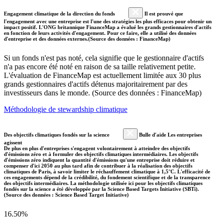
Engagement climatique de la direction du fonds
Il est prouvé que
l'engagement avec une entreprise est l'une des stratégies les plus efficaces pour obtenir un
impact positif. L'ONG britannique FinanceMap a évalué les grands gestionnaires d'actifs
en fonction de leurs activités d'engagement. Pour ce faire, elle a utilisé des données
d'entreprise et des données externes.(Source des données : FinanceMap)
Si un fonds n'est pas noté, cela signifie que le gestionnaire d'actifs
n'a pas encore été noté en raison de sa taille relativement petite.
L'évaluation de FinanceMap est actuellement limitée aux 30 plus
grands gestionnaires d'actifs détenus majoritairement par des
investisseurs dans le monde. (Source des données : FinanceMap)
Méthodologie de stewardship climatique
Des objectifs climatiques fondés sur la science
Bulle d'aide Les entreprises
agissent
De plus en plus d'entreprises s'engagent volontairement à atteindre des objectifs
d'émissions zéro et à formuler des objectifs climatiques intermédiaires. Les objectifs
d'émissions zéro indiquent la quantité d'émissions qu'une entreprise doit réduire et
compenser d'ici 2050 au plus tard afin de contribuer à la réalisation des objectifs
climatiques de Paris, à savoir limiter le réchauffement climatique à 1,5°C. L'efficacité de
ces engagements dépend de la crédibilité, du fondement scientifique et de la transparence
des objectifs intermédiaires. La méthodologie utilisée ici pour les objectifs climatiques
fondés sur la science a été développée par la Science Based Targets Initiative (SBTi).
(Source des données : Science Based Target Initiative)
16.50%