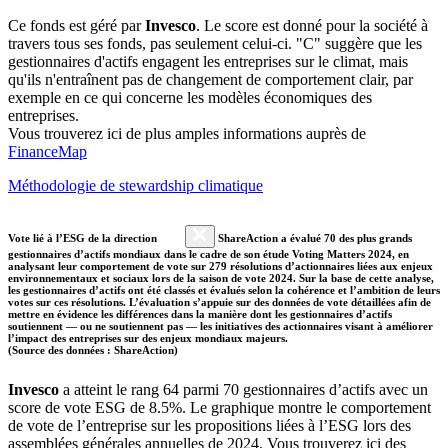
Ce fonds est géré par
Invesco
. Le score est donné pour la société à
travers tous ses fonds, pas seulement celui-ci. "C" suggère que les
gestionnaires d'actifs engagent les entreprises sur le climat, mais
qu'ils n'entraînent pas de changement de comportement clair, par
exemple en ce qui concerne les modèles économiques des
entreprises.
Vous trouverez ici de plus amples informations auprès de
FinanceMap
Méthodologie de stewardship climatique
Vote lié à l’ESG de la direction
ShareAction a évalué 70 des plus grands
gestionnaires d’actifs mondiaux dans le cadre de son étude Voting Matters 2024, en
analysant leur comportement de vote sur 279 résolutions d’actionnaires liées aux enjeux
environnementaux et sociaux lors de la saison de vote 2024. Sur la base de cette analyse,
les gestionnaires d’actifs ont été classés et évalués selon la cohérence et l’ambition de leurs
votes sur ces résolutions. L’évaluation s’appuie sur des données de vote détaillées afin de
mettre en évidence les différences dans la manière dont les gestionnaires d’actifs
soutiennent — ou ne soutiennent pas — les initiatives des actionnaires visant à améliorer
l’impact des entreprises sur des enjeux mondiaux majeurs.
(Source des données : ShareAction)
Invesco
a atteint le rang 64 parmi 70 gestionnaires d’actifs avec un
score de vote ESG de 8.5%. Le graphique montre le comportement
de vote de l’entreprise sur les propositions liées à l’ESG lors des
assemblées générales annuelles de 2024. Vous trouverez ici des