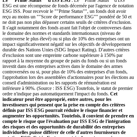
Le ""Prime Status"" d'ISS ESG
: Le ""Prime Status"" d'ISS
ESG est une récompense de fonds décernée par l'agence de notation
ESG ISS. Pour recevoir le ""Prime Status"", un fonds doit avoir
reçu au moins un ""Score de performance ESG"" pondéré de 50 et
ne doit pas non plus dépasser certains seuils de critères d'exclusion.
Il s'agit notamment des fonds ayant fait l'objet de controverses dans
le domaine des normes et standards internationaux (niveau de
controverse le plus élevé) ou si plus de 10% des entreprises ont un
impact significativement négatif sur les objectifs de développement
durable des Nations Unies (SDG Impact Rating). D'autres critères
d'exclusion sont une empreinte carbone supérieure à 150% par
rapport à la moyenne du groupe de pairs du fonds ou si un fonds
investit dans des entreprises actives dans le domaine des armes
controversées ou si, pour plus de 10% des entreprises d'un fonds,
l'approbation lors des assemblées d'actionnaires pour les élections au
conseil d'administration ou les rapports de rémunération est
inférieure à 90%. (Source : ISS ESG) Toutefois, le statut de premier
ordre n'indique pas automatiquement l'impact du fonds.
Cet
indicateur peut être approprié, entre autres, pour les
investisseurs qui pensent que la prise en compte des critères
définis par ISS ESG pourrait réduire le risque financier et
augmenter les opportunités. Toutefois, il convient de prendre en
compte le risque que l'évaluation par ISS ESG de l'intégration
des risques et des opportunités de durabilité des entreprises
individuelles puisse différer de celle d'autres fournisseurs de