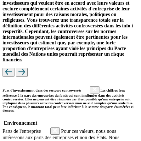
investisseurs qui veulent être en accord avec leurs valeurs et
exclure complètement certaines activités d'entreprise de leur
investissement pour des raisons morales, politiques ou
religieuses. Vous trouverez une transparence totale sur la
définition des différentes activités controversées dans les info i
respectifs. Cependant, les controverses sur les normes
internationales peuvent également être pertinentes pour les
investisseurs qui estiment que, par exemple, une forte
proportion d'entreprises ayant violé les principes du Pacte
mondial des Nations unies pourrait représenter un risque
financier.
Part d'investissement dans des secteurs controversés
Les chiffres font
référence à la part des entreprises du fonds qui sont impliquées dans des activités
controversées. Elles ne peuvent être résumées car il est possible qu'une entreprise soit
impliquée dans plusieurs activités controversées mais ne soit comptée qu'une seule fois.
Par conséquent, le montant total peut être inférieur à la somme des parts énumérées ci-
dessous.
Environnement
Parts de l'entreprise
Pour ces valeurs, nous nous
intéressons aux parts des entreprises et non des États. Nous