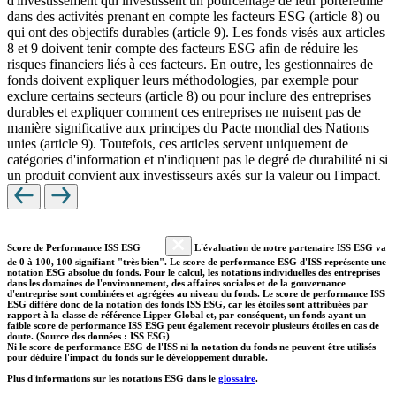
d'investissement qui investissent un pourcentage de leur portefeuille
dans des activités prenant en compte les facteurs ESG (article 8) ou
qui ont des objectifs durables (article 9). Les fonds visés aux articles
8 et 9 doivent tenir compte des facteurs ESG afin de réduire les
risques financiers liés à ces facteurs. En outre, les gestionnaires de
fonds doivent expliquer leurs méthodologies, par exemple pour
exclure certains secteurs (article 8) ou pour inclure des entreprises
durables et expliquer comment ces entreprises ne nuisent pas de
manière significative aux principes du Pacte mondial des Nations
unies (article 9). Toutefois, ces articles servent uniquement de
catégories d'information et n'indiquent pas le degré de durabilité ni si
un produit convient aux investisseurs axés sur la valeur ou l'impact.
Score de Performance ISS ESG
L'évaluation de notre partenaire ISS ESG va
de 0 à 100, 100 signifiant "très bien". Le score de performance ESG d'ISS représente une
notation ESG absolue du fonds. Pour le calcul, les notations individuelles des entreprises
dans les domaines de l'environnement, des affaires sociales et de la gouvernance
d'entreprise sont combinées et agrégées au niveau du fonds. Le score de performance ISS
ESG diffère donc de la notation des fonds ISS ESG, car les étoiles sont attribuées par
rapport à la classe de référence Lipper Global et, par conséquent, un fonds ayant un
faible score de performance ISS ESG peut également recevoir plusieurs étoiles en cas de
doute. (Source des données : ISS ESG)
Ni le score de performance ESG de l'ISS ni la notation du fonds ne peuvent être utilisés
pour déduire l'impact du fonds sur le développement durable.
Plus d'informations sur les notations ESG dans le
glossaire
.