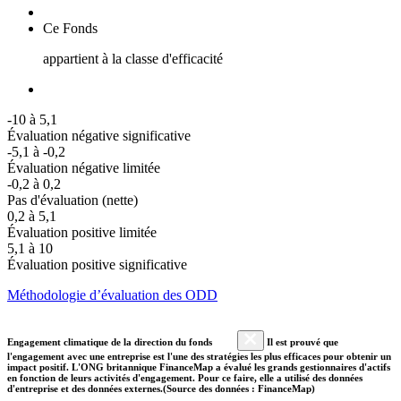
Ce Fonds
appartient à la classe d'efficacité
-10 à 5,1
Évaluation négative significative
-5,1 à -0,2
Évaluation négative limitée
-0,2 à 0,2
Pas d'évaluation (nette)
0,2 à 5,1
Évaluation positive limitée
5,1 à 10
Évaluation positive significative
Méthodologie d’évaluation des ODD
Engagement climatique de la direction du fonds
Il est prouvé que
l'engagement avec une entreprise est l'une des stratégies les plus efficaces pour obtenir un
impact positif. L'ONG britannique FinanceMap a évalué les grands gestionnaires d'actifs
en fonction de leurs activités d'engagement. Pour ce faire, elle a utilisé des données
d'entreprise et des données externes.(Source des données : FinanceMap)