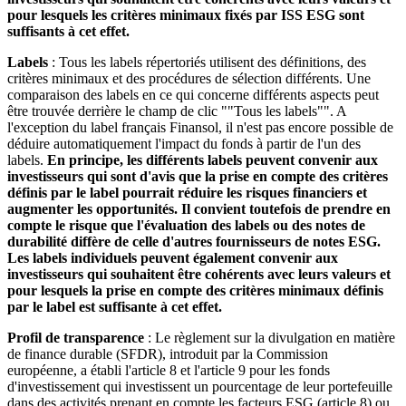
pour lesquels les critères minimaux fixés par ISS ESG sont
suffisants à cet effet.
Labels
: Tous les labels répertoriés utilisent des définitions, des
critères minimaux et des procédures de sélection différents. Une
comparaison des labels en ce qui concerne différents aspects peut
être trouvée derrière le champ de clic ""Tous les labels"". A
l'exception du label français Finansol, il n'est pas encore possible de
déduire automatiquement l'impact du fonds à partir de l'un des
labels.
En principe, les différents labels peuvent convenir aux
investisseurs qui sont d'avis que la prise en compte des critères
définis par le label pourrait réduire les risques financiers et
augmenter les opportunités. Il convient toutefois de prendre en
compte le risque que l'évaluation des labels ou des notes de
durabilité diffère de celle d'autres fournisseurs de notes ESG.
Les labels individuels peuvent également convenir aux
investisseurs qui souhaitent être cohérents avec leurs valeurs et
pour lesquels la prise en compte des critères minimaux définis
par le label est suffisante à cet effet.
Profil de transparence
: Le règlement sur la divulgation en matière
de finance durable (SFDR), introduit par la Commission
européenne, a établi l'article 8 et l'article 9 pour les fonds
d'investissement qui investissent un pourcentage de leur portefeuille
dans des activités prenant en compte les facteurs ESG (article 8) ou