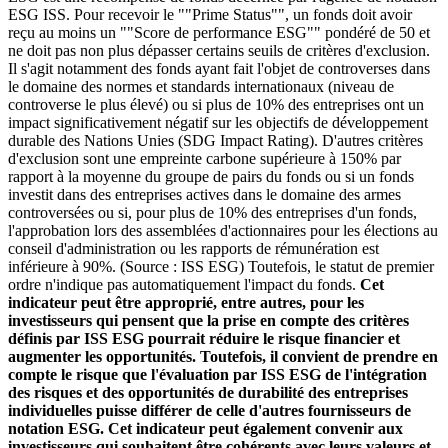
ESG ISS. Pour recevoir le ""Prime Status"", un fonds doit avoir
reçu au moins un ""Score de performance ESG"" pondéré de 50 et
ne doit pas non plus dépasser certains seuils de critères d'exclusion.
Il s'agit notamment des fonds ayant fait l'objet de controverses dans
le domaine des normes et standards internationaux (niveau de
controverse le plus élevé) ou si plus de 10% des entreprises ont un
impact significativement négatif sur les objectifs de développement
durable des Nations Unies (SDG Impact Rating). D'autres critères
d'exclusion sont une empreinte carbone supérieure à 150% par
rapport à la moyenne du groupe de pairs du fonds ou si un fonds
investit dans des entreprises actives dans le domaine des armes
controversées ou si, pour plus de 10% des entreprises d'un fonds,
l'approbation lors des assemblées d'actionnaires pour les élections au
conseil d'administration ou les rapports de rémunération est
inférieure à 90%. (Source : ISS ESG) Toutefois, le statut de premier
ordre n'indique pas automatiquement l'impact du fonds.
Cet
indicateur peut être approprié, entre autres, pour les
investisseurs qui pensent que la prise en compte des critères
définis par ISS ESG pourrait réduire le risque financier et
augmenter les opportunités. Toutefois, il convient de prendre en
compte le risque que l'évaluation par ISS ESG de l'intégration
des risques et des opportunités de durabilité des entreprises
individuelles puisse différer de celle d'autres fournisseurs de
notation ESG. Cet indicateur peut également convenir aux
investisseurs qui souhaitent être cohérents avec leurs valeurs et