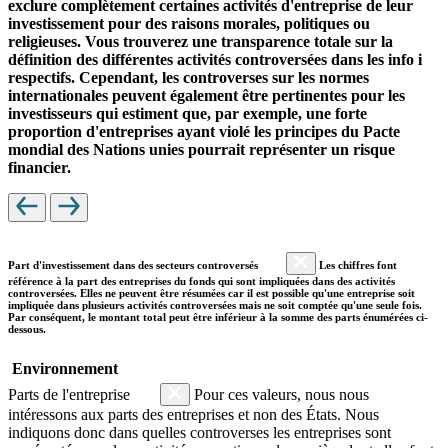
exclure complètement certaines activités d'entreprise de leur
investissement pour des raisons morales, politiques ou
religieuses. Vous trouverez une transparence totale sur la
définition des différentes activités controversées dans les info i
respectifs. Cependant, les controverses sur les normes
internationales peuvent également être pertinentes pour les
investisseurs qui estiment que, par exemple, une forte
proportion d'entreprises ayant violé les principes du Pacte
mondial des Nations unies pourrait représenter un risque
financier.
Part d'investissement dans des secteurs controversés
Les chiffres font
référence à la part des entreprises du fonds qui sont impliquées dans des activités
controversées. Elles ne peuvent être résumées car il est possible qu'une entreprise soit
impliquée dans plusieurs activités controversées mais ne soit comptée qu'une seule fois.
Par conséquent, le montant total peut être inférieur à la somme des parts énumérées ci-
dessous.
Environnement
Parts de l'entreprise
Pour ces valeurs, nous nous
intéressons aux parts des entreprises et non des États. Nous
indiquons donc dans quelles controverses les entreprises sont