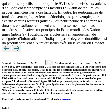
qui ont des objectifs durables (article 9). Les fonds visés aux articles
8 et 9 doivent tenir compte des facteurs ESG afin de réduire les
risques financiers liés à ces facteurs. En outre, les gestionnaires de
fonds doivent expliquer leurs méthodologies, par exemple pour
exclure certains secteurs (article 8) ou pour inclure des entreprises
durables et expliquer comment ces entreprises ne nuisent pas de
manière significative aux principes du Pacte mondial des Nations
unies (article 9). Toutefois, ces articles servent uniquement de
catégories d'information et n'indiquent pas le degré de durabilité ni si
un produit convient aux investisseurs axés sur la valeur ou l'impact.
Score de Performance ISS ESG
L'évaluation de notre partenaire ISS ESG va
de 0 à 100, 100 signifiant "très bien". Le score de performance ESG d'ISS représente une
notation ESG absolue du fonds. Pour le calcul, les notations individuelles des entreprises
dans les domaines de l'environnement, des affaires sociales et de la gouvernance
d'entreprise sont combinées et agrégées au niveau du fonds. Le score de performance ISS
ESG diffère donc de la notation des fonds ISS ESG, car les étoiles sont attribuées par
rapport à la classe de référence Lipper Global et, par conséquent, un fonds ayant un
faible score de performance ISS ESG peut également recevoir plusieurs étoiles en cas de
doute. (Source des données : ISS ESG)
Ni le score de performance ESG de l'ISS ni la notation du fonds ne peuvent être utilisés
pour déduire l'impact du fonds sur le développement durable.
Plus d'informations sur les notations ESG dans le
glossaire
.
Labels