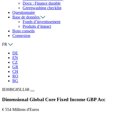
Docu : Finance durable
Greenwashing checklist
Questionnaire
Base de données
Fonds d’investissement
Produits d’impact
Bons conseils
Connexion
FR
DE
EN
CZ
GR
CH
RO
BG
IE00BG85LL68
Dimensional Global Core Fixed Income GBP Acc
€ 554 Millions d'Euros