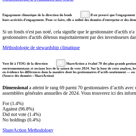
Engagement climatique de la direction du fonds
Il est prouvé que l'engagement a
leurs activités d'engagement. Pour ce faire, elle a utilisé des données d'entreprise et des 
Si un fonds n'est pas noté, cela signifie que le gestionnaire d'actifs n
gestionnaires d'actifs détenus majoritairement par des investisseurs 
Méthodologie de stewardship climatique
Vote lié à l’ESG de la direction
ShareAction a évalué 70 des plus grands gestion
environnementaux et sociaux lors de la saison de vote 2024. Sur la base de cette analyse, les 
en évidence les différences dans la manière dont les gestionnaires d’actifs soutiennent — ou
(Source des données : ShareAction)
Dimensional
a atteint le rang 69 parmi 70 gestionnaires d’actifs ave
assemblées générales annuelles de 2024. Vous trouverez ici des inform
For (1.4%)
Against (96.8%)
Did not vote (1.4%)
No holdings (0.4%)
ShareAction Methodology