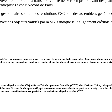
peuvent contribuer à la transition vers le net zéro en promouvant des pla
s entreprises avec l’Accord de Paris.
 gestionnaire soutient les résolutions ESG lors des assemblées générale
 avec des objectifs validés par la SBTi indique leur alignement crédible 
aligner vos investissements avec vos objectifs personnels de durabilité. Que vous cherchiez à 
if de chaque indicateur peut vous guider dans des choix d'investissement éclairés et significati
 sont alignées sur les Objectifs de Développement Durable (ODD) des Nations Unies, tels que le
lutions Scores de chaque actif, qui mesurent leurs contributions positives et négatives les 
nt une contribution nette positive aux solutions alignées sur les ODD.