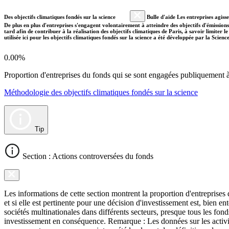
Des objectifs climatiques fondés sur la science
Bulle d'aide Les entreprises agiss
De plus en plus d'entreprises s'engagent volontairement à atteindre des objectifs d'émissions
tard afin de contribuer à la réalisation des objectifs climatiques de Paris, à savoir limiter
utilisée ici pour les objectifs climatiques fondés sur la science a été développée par la Scien
0.00%
Proportion d'entreprises du fonds qui se sont engagées publiquement à a
Méthodologie des objectifs climatiques fondés sur la science
Tip
Section : Actions controversées du fonds
Les informations de cette section montrent la proportion d'entreprises
et si elle est pertinente pour une décision d'investissement est, bien 
sociétés multinationales dans différents secteurs, presque tous les fon
investissement en conséquence. Remarque : Les données sur les activit