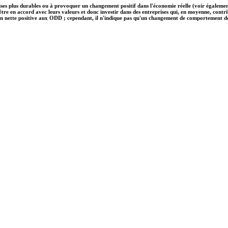
ises plus durables ou à provoquer un changement positif dans l'économie réelle (voir également
nt être en accord avec leurs valeurs et donc investir dans des entreprises qui, en moyenne, c
on nette positive aux ODD ; cependant, il n'indique pas qu'un changement de comportement des e