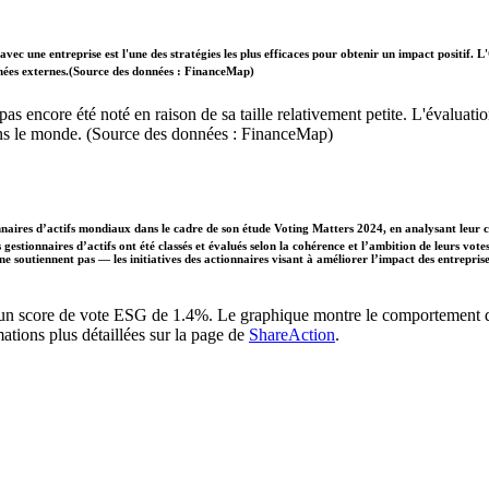
vec une entreprise est l'une des stratégies les plus efficaces pour obtenir un impact positif
données externes.(Source des données : FinanceMap)
'a pas encore été noté en raison de sa taille relativement petite. L'évalu
dans le monde. (Source des données : FinanceMap)
naires d’actifs mondiaux dans le cadre de son étude Voting Matters 2024, en analysant leur 
gestionnaires d’actifs ont été classés et évalués selon la cohérence et l’ambition de leurs vote
 ne soutiennent pas — les initiatives des actionnaires visant à améliorer l’impact des entrepr
c un score de vote ESG de 1.4%. Le graphique montre le comportement de 
ations plus détaillées sur la page de
ShareAction
.