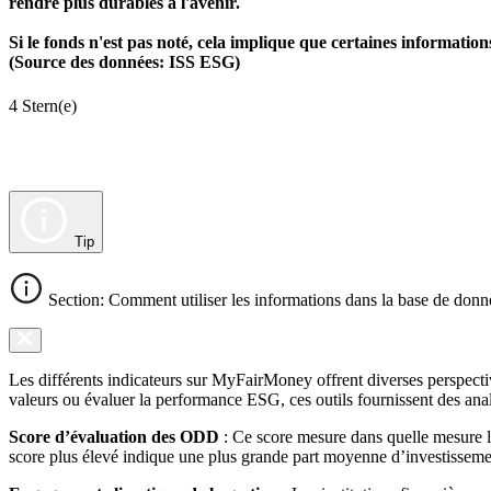
rendre plus durables à l'avenir.
Si le fonds n'est pas noté, cela implique que certaines informat
(Source des données: ISS ESG)
4 Stern(e)
Tip
Section: Comment utiliser les informations dans la base de donn
Les différents indicateurs sur MyFairMoney offrent diverses perspectiv
valeurs ou évaluer la performance ESG, ces outils fournissent des anal
Score d’évaluation des ODD
: Ce score mesure dans quelle mesure l
score plus élevé indique une plus grande part moyenne d’investissemen