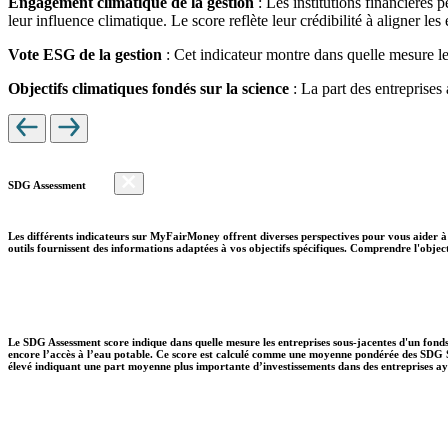
Engagement climatique de la gestion
: Les institutions financières 
leur influence climatique. Le score reflète leur crédibilité à aligner le
Vote ESG de la gestion
: Cet indicateur montre dans quelle mesure le
Objectifs climatiques fondés sur la science
: La part des entreprises
SDG Assessment
Les différents indicateurs sur MyFairMoney offrent diverses perspectives pour vous aider à 
outils fournissent des informations adaptées à vos objectifs spécifiques. Comprendre l'object
Le SDG Assessment score indique dans quelle mesure les entreprises sous-jacentes d'un fonds
encore l’accès à l’eau potable. Ce score est calculé comme une moyenne pondérée des SDG So
élevé indiquant une part moyenne plus importante d’investissements dans des entreprises aya