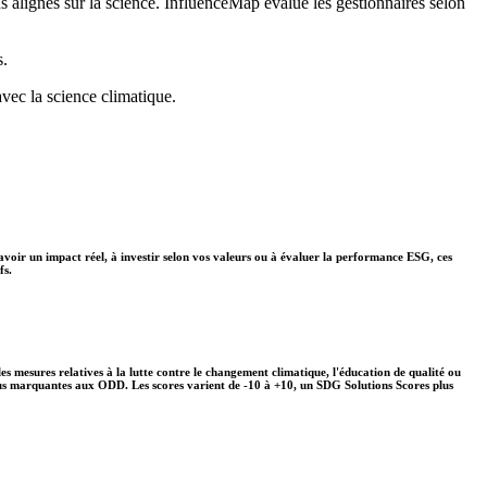
ns alignés sur la science. InfluenceMap évalue les gestionnaires selon
s.
avec la science climatique.
avoir un impact réel, à investir selon vos valeurs ou à évaluer la performance ESG, ces
fs.
s mesures relatives à la lutte contre le changement climatique, l'éducation de qualité ou
plus marquantes aux ODD. Les scores varient de -10 à +10, un SDG Solutions Scores plus