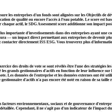
ure les entreprises d'un fonds sont alignées sur les Objectifs de 
ducation de qualité ou encore l’accès à l’eau potable. Le score est
r chaque actif, le SDG Assessment score additionne son impact positi
s importante d'investissements dans des entreprises ayant une co
aura — un impact direct permettant aux entreprises de devenir plu
ez contacter directement ISS ESG. Vous trouverez plus d'informatio
ercice des droits de vote se sont révélés être l'une des stratégies le
s grands gestionnaires d'actifs en fonction de leur influence sur le
ote. Les données de l'entreprise et les données externes ont été util
le gestionnaire d'actifs n'a pas encore été noté en raison de sa taille 
acteurs environnementaux, sociaux et de gouvernance d'entreprise. 
étaillée. Cependant, il ne s'agit pas d'un indicateur de l'impact d