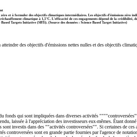
ent
 zéro et à formuler des objectifs climatiques intermédiaires. Les objectifs d'émissions zéro in
 le réchauffement climatique à 1,5°C. L'efficacité de ces engagements dépend de la crédibilité,
ce Based Targets Initiative (SBTi). (Source des données : Science Based Target Initiative)
tteindre des objectifs d'émissions nettes nulles et des objectifs climatiq
 du fonds qui sont impliquées dans diverses activités """"controversées""
entendu, laissée à l'appréciation des investisseurs eux-mêmes. Étant donn
ds sont investis dans des ""activités controversées"". Si certaines de ce
és controversées sont en grande partie fournies par l'agence de notatio