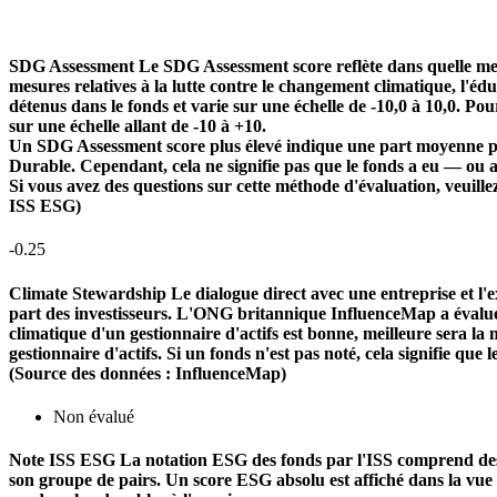
SDG Assessment
Le SDG Assessment score reflète dans quelle mes
mesures relatives à la lutte contre le changement climatique, l'é
détenus dans le fonds et varie sur une échelle de -10,0 à 10,0. Pou
sur une échelle allant de -10 à +10.
Un SDG Assessment score plus élevé indique une part moyenne plu
Durable. Cependant, cela ne signifie pas que le fonds a eu — ou 
Si vous avez des questions sur cette méthode d'évaluation, veuill
ISS ESG)
-0.25
Climate Stewardship
Le dialogue direct avec une entreprise et l'ex
part des investisseurs. L'ONG britannique InfluenceMap a évalué le
climatique d'un gestionnaire d'actifs est bonne, meilleure sera la n
gestionnaire d'actifs. Si un fonds n'est pas noté, cela signifie que 
(Source des données : InfluenceMap)
Non évalué
Note ISS ESG
La notation ESG des fonds par l'ISS comprend des f
son groupe de pairs. Un score ESG absolu est affiché dans la vue d