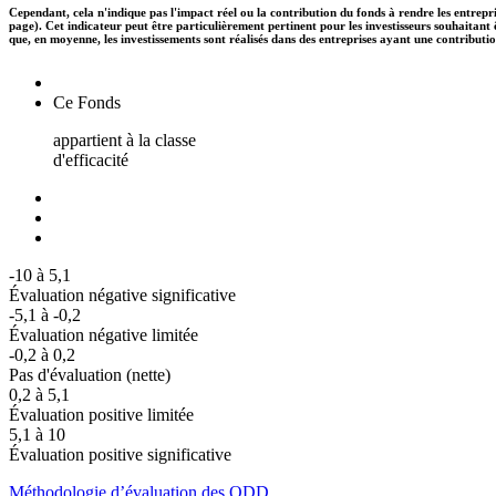
Cependant, cela n'indique pas l'impact réel ou la contribution du fonds à rendre les entrepr
page). Cet indicateur peut être particulièrement pertinent pour les investisseurs souhaita
que, en moyenne, les investissements sont réalisés dans des entreprises ayant une contributi
Ce Fonds
appartient à la classe
d'efficacité
-10 à 5,1
Évaluation négative significative
-5,1 à -0,2
Évaluation négative limitée
-0,2 à 0,2
Pas d'évaluation (nette)
0,2 à 5,1
Évaluation positive limitée
5,1 à 10
Évaluation positive significative
Méthodologie d’évaluation des ODD