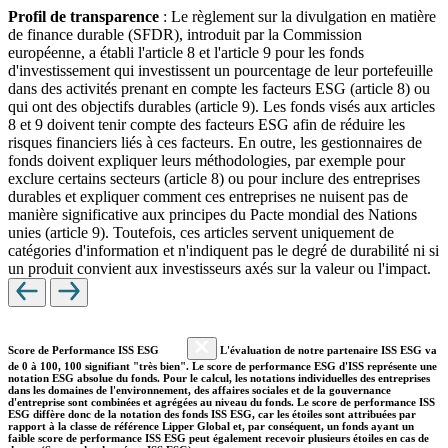
Profil de transparence
: Le règlement sur la divulgation en matière
de finance durable (SFDR), introduit par la Commission
européenne, a établi l'article 8 et l'article 9 pour les fonds
d'investissement qui investissent un pourcentage de leur portefeuille
dans des activités prenant en compte les facteurs ESG (article 8) ou
qui ont des objectifs durables (article 9). Les fonds visés aux articles
8 et 9 doivent tenir compte des facteurs ESG afin de réduire les
risques financiers liés à ces facteurs. En outre, les gestionnaires de
fonds doivent expliquer leurs méthodologies, par exemple pour
exclure certains secteurs (article 8) ou pour inclure des entreprises
durables et expliquer comment ces entreprises ne nuisent pas de
manière significative aux principes du Pacte mondial des Nations
unies (article 9). Toutefois, ces articles servent uniquement de
catégories d'information et n'indiquent pas le degré de durabilité ni si
un produit convient aux investisseurs axés sur la valeur ou l'impact.
Score de Performance ISS ESG
L'évaluation de notre partenaire ISS ESG va
de 0 à 100, 100 signifiant "très bien". Le score de performance ESG d'ISS représente une
notation ESG absolue du fonds. Pour le calcul, les notations individuelles des entreprises
dans les domaines de l'environnement, des affaires sociales et de la gouvernance
d'entreprise sont combinées et agrégées au niveau du fonds. Le score de performance ISS
ESG diffère donc de la notation des fonds ISS ESG, car les étoiles sont attribuées par
rapport à la classe de référence Lipper Global et, par conséquent, un fonds ayant un
faible score de performance ISS ESG peut également recevoir plusieurs étoiles en cas de