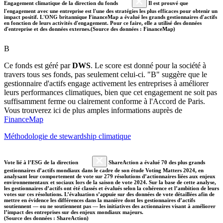
Engagement climatique de la direction du fonds
Il est prouvé que
l'engagement avec une entreprise est l'une des stratégies les plus efficaces pour obtenir un
impact positif. L'ONG britannique FinanceMap a évalué les grands gestionnaires d'actifs
en fonction de leurs activités d'engagement. Pour ce faire, elle a utilisé des données
d'entreprise et des données externes.(Source des données : FinanceMap)
B
Ce fonds est géré par
DWS
. Le score est donné pour la société à
travers tous ses fonds, pas seulement celui-ci. "B" suggère que le
gestionnaire d'actifs engage activement les entreprises à améliorer
leurs performances climatiques, bien que cet engagement ne soit pas
suffisamment ferme ou clairement conforme à l'Accord de Paris.
Vous trouverez ici de plus amples informations auprès de
FinanceMap
Méthodologie de stewardship climatique
Vote lié à l’ESG de la direction
ShareAction a évalué 70 des plus grands
gestionnaires d’actifs mondiaux dans le cadre de son étude Voting Matters 2024, en
analysant leur comportement de vote sur 279 résolutions d’actionnaires liées aux enjeux
environnementaux et sociaux lors de la saison de vote 2024. Sur la base de cette analyse,
les gestionnaires d’actifs ont été classés et évalués selon la cohérence et l’ambition de leurs
votes sur ces résolutions. L’évaluation s’appuie sur des données de vote détaillées afin de
mettre en évidence les différences dans la manière dont les gestionnaires d’actifs
soutiennent — ou ne soutiennent pas — les initiatives des actionnaires visant à améliorer
l’impact des entreprises sur des enjeux mondiaux majeurs.
(Source des données : ShareAction)