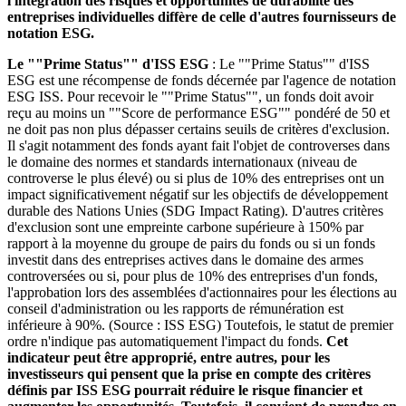
l'intégration des risques et opportunités de durabilité des
entreprises individuelles diffère de celle d'autres fournisseurs de
notation ESG.
Le ""Prime Status"" d'ISS ESG
: Le ""Prime Status"" d'ISS
ESG est une récompense de fonds décernée par l'agence de notation
ESG ISS. Pour recevoir le ""Prime Status"", un fonds doit avoir
reçu au moins un ""Score de performance ESG"" pondéré de 50 et
ne doit pas non plus dépasser certains seuils de critères d'exclusion.
Il s'agit notamment des fonds ayant fait l'objet de controverses dans
le domaine des normes et standards internationaux (niveau de
controverse le plus élevé) ou si plus de 10% des entreprises ont un
impact significativement négatif sur les objectifs de développement
durable des Nations Unies (SDG Impact Rating). D'autres critères
d'exclusion sont une empreinte carbone supérieure à 150% par
rapport à la moyenne du groupe de pairs du fonds ou si un fonds
investit dans des entreprises actives dans le domaine des armes
controversées ou si, pour plus de 10% des entreprises d'un fonds,
l'approbation lors des assemblées d'actionnaires pour les élections au
conseil d'administration ou les rapports de rémunération est
inférieure à 90%. (Source : ISS ESG) Toutefois, le statut de premier
ordre n'indique pas automatiquement l'impact du fonds.
Cet
indicateur peut être approprié, entre autres, pour les
investisseurs qui pensent que la prise en compte des critères
définis par ISS ESG pourrait réduire le risque financier et