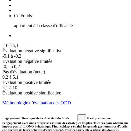
Ce Fonds
appartient à la classe d'efficacité
-10 à 5,1
Évaluation négative significative
-5,1 à -0,2
Évaluation négative limitée
-0,2 à 0,2
Pas d'évaluation (nette)
0,2 à 5,1
Évaluation positive limitée
5,1 à 10
Évaluation positive significative
Méthodologie d’évaluation des ODD
Engagement climatique de la direction du fonds
Il est prouvé que
l'engagement avec une entreprise est l'une des stratégies les plus efficaces pour obtenir un
impact positif. L'ONG britannique FinanceMap a évalué les grands gestionnaires d'actifs
en fonction de leurs activités d'engagement. Pour ce faire, elle a utilisé des données