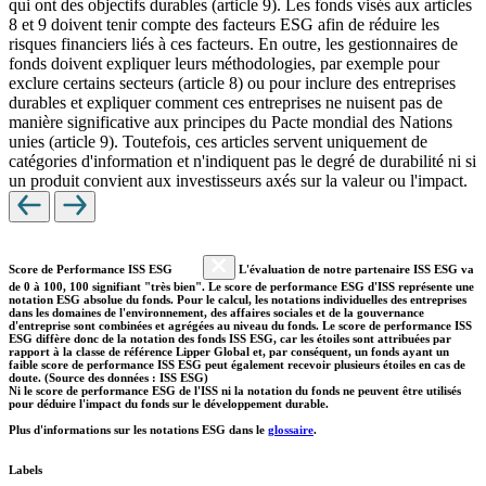
qui ont des objectifs durables (article 9). Les fonds visés aux articles
8 et 9 doivent tenir compte des facteurs ESG afin de réduire les
risques financiers liés à ces facteurs. En outre, les gestionnaires de
fonds doivent expliquer leurs méthodologies, par exemple pour
exclure certains secteurs (article 8) ou pour inclure des entreprises
durables et expliquer comment ces entreprises ne nuisent pas de
manière significative aux principes du Pacte mondial des Nations
unies (article 9). Toutefois, ces articles servent uniquement de
catégories d'information et n'indiquent pas le degré de durabilité ni si
un produit convient aux investisseurs axés sur la valeur ou l'impact.
Score de Performance ISS ESG
L'évaluation de notre partenaire ISS ESG va
de 0 à 100, 100 signifiant "très bien". Le score de performance ESG d'ISS représente une
notation ESG absolue du fonds. Pour le calcul, les notations individuelles des entreprises
dans les domaines de l'environnement, des affaires sociales et de la gouvernance
d'entreprise sont combinées et agrégées au niveau du fonds. Le score de performance ISS
ESG diffère donc de la notation des fonds ISS ESG, car les étoiles sont attribuées par
rapport à la classe de référence Lipper Global et, par conséquent, un fonds ayant un
faible score de performance ISS ESG peut également recevoir plusieurs étoiles en cas de
doute. (Source des données : ISS ESG)
Ni le score de performance ESG de l'ISS ni la notation du fonds ne peuvent être utilisés
pour déduire l'impact du fonds sur le développement durable.
Plus d'informations sur les notations ESG dans le
glossaire
.
Labels