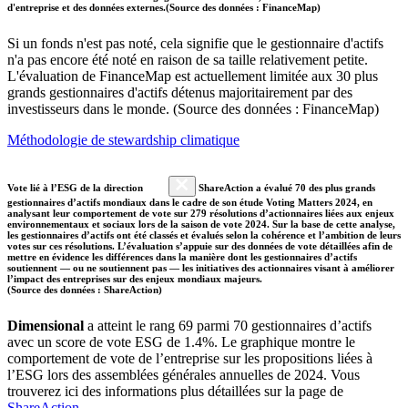
d'entreprise et des données externes.(Source des données : FinanceMap)
Si un fonds n'est pas noté, cela signifie que le gestionnaire d'actifs
n'a pas encore été noté en raison de sa taille relativement petite.
L'évaluation de FinanceMap est actuellement limitée aux 30 plus
grands gestionnaires d'actifs détenus majoritairement par des
investisseurs dans le monde. (Source des données : FinanceMap)
Méthodologie de stewardship climatique
Vote lié à l’ESG de la direction
ShareAction a évalué 70 des plus grands
gestionnaires d’actifs mondiaux dans le cadre de son étude Voting Matters 2024, en
analysant leur comportement de vote sur 279 résolutions d’actionnaires liées aux enjeux
environnementaux et sociaux lors de la saison de vote 2024. Sur la base de cette analyse,
les gestionnaires d’actifs ont été classés et évalués selon la cohérence et l’ambition de leurs
votes sur ces résolutions. L’évaluation s’appuie sur des données de vote détaillées afin de
mettre en évidence les différences dans la manière dont les gestionnaires d’actifs
soutiennent — ou ne soutiennent pas — les initiatives des actionnaires visant à améliorer
l’impact des entreprises sur des enjeux mondiaux majeurs.
(Source des données : ShareAction)
Dimensional
a atteint le rang 69 parmi 70 gestionnaires d’actifs
avec un score de vote ESG de 1.4%. Le graphique montre le
comportement de vote de l’entreprise sur les propositions liées à
l’ESG lors des assemblées générales annuelles de 2024. Vous
trouverez ici des informations plus détaillées sur la page de
ShareAction
.