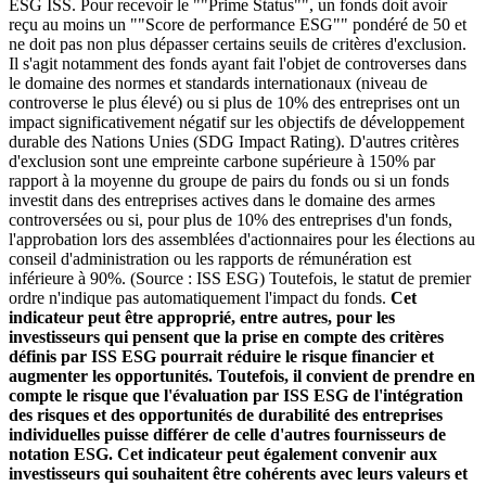
ESG ISS. Pour recevoir le ""Prime Status"", un fonds doit avoir
reçu au moins un ""Score de performance ESG"" pondéré de 50 et
ne doit pas non plus dépasser certains seuils de critères d'exclusion.
Il s'agit notamment des fonds ayant fait l'objet de controverses dans
le domaine des normes et standards internationaux (niveau de
controverse le plus élevé) ou si plus de 10% des entreprises ont un
impact significativement négatif sur les objectifs de développement
durable des Nations Unies (SDG Impact Rating). D'autres critères
d'exclusion sont une empreinte carbone supérieure à 150% par
rapport à la moyenne du groupe de pairs du fonds ou si un fonds
investit dans des entreprises actives dans le domaine des armes
controversées ou si, pour plus de 10% des entreprises d'un fonds,
l'approbation lors des assemblées d'actionnaires pour les élections au
conseil d'administration ou les rapports de rémunération est
inférieure à 90%. (Source : ISS ESG) Toutefois, le statut de premier
ordre n'indique pas automatiquement l'impact du fonds.
Cet
indicateur peut être approprié, entre autres, pour les
investisseurs qui pensent que la prise en compte des critères
définis par ISS ESG pourrait réduire le risque financier et
augmenter les opportunités. Toutefois, il convient de prendre en
compte le risque que l'évaluation par ISS ESG de l'intégration
des risques et des opportunités de durabilité des entreprises
individuelles puisse différer de celle d'autres fournisseurs de
notation ESG. Cet indicateur peut également convenir aux
investisseurs qui souhaitent être cohérents avec leurs valeurs et