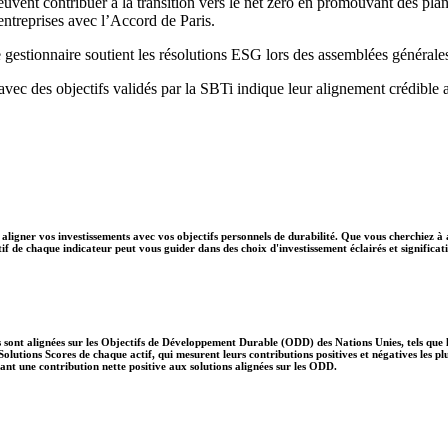
peuvent contribuer à la transition vers le net zéro en promouvant des pla
s entreprises avec l’Accord de Paris.
 gestionnaire soutient les résolutions ESG lors des assemblées générale
 avec des objectifs validés par la SBTi indique leur alignement crédible 
aligner vos investissements avec vos objectifs personnels de durabilité. Que vous cherchiez à 
if de chaque indicateur peut vous guider dans des choix d'investissement éclairés et significati
 sont alignées sur les Objectifs de Développement Durable (ODD) des Nations Unies, tels que le
lutions Scores de chaque actif, qui mesurent leurs contributions positives et négatives les 
nt une contribution nette positive aux solutions alignées sur les ODD.