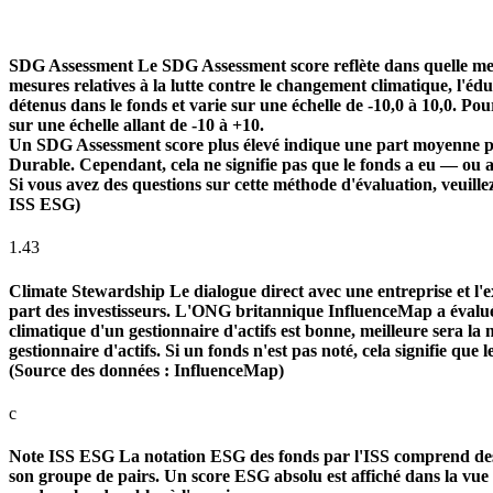
SDG Assessment
Le SDG Assessment score reflète dans quelle mes
mesures relatives à la lutte contre le changement climatique, l'é
détenus dans le fonds et varie sur une échelle de -10,0 à 10,0. Pou
sur une échelle allant de -10 à +10.
Un SDG Assessment score plus élevé indique une part moyenne plu
Durable. Cependant, cela ne signifie pas que le fonds a eu — ou 
Si vous avez des questions sur cette méthode d'évaluation, veuill
ISS ESG)
1.43
Climate Stewardship
Le dialogue direct avec une entreprise et l'ex
part des investisseurs. L'ONG britannique InfluenceMap a évalué le
climatique d'un gestionnaire d'actifs est bonne, meilleure sera la n
gestionnaire d'actifs. Si un fonds n'est pas noté, cela signifie que 
(Source des données : InfluenceMap)
c
Note ISS ESG
La notation ESG des fonds par l'ISS comprend des f
son groupe de pairs. Un score ESG absolu est affiché dans la vue d