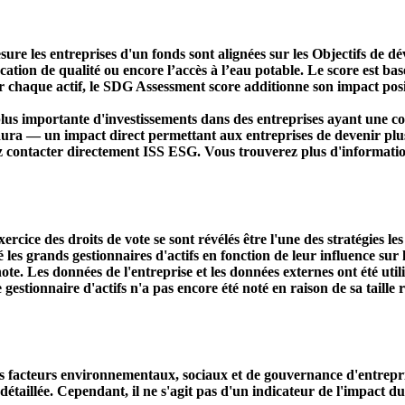
ure les entreprises d'un fonds sont alignées sur les Objectifs de 
ducation de qualité ou encore l’accès à l’eau potable. Le score est
r chaque actif, le SDG Assessment score additionne son impact positi
s importante d'investissements dans des entreprises ayant une co
aura — un impact direct permettant aux entreprises de devenir plu
ez contacter directement ISS ESG. Vous trouverez plus d'informatio
ercice des droits de vote se sont révélés être l'une des stratégies le
s grands gestionnaires d'actifs en fonction de leur influence sur le
ote. Les données de l'entreprise et les données externes ont été util
le gestionnaire d'actifs n'a pas encore été noté en raison de sa taille 
acteurs environnementaux, sociaux et de gouvernance d'entreprise. 
étaillée. Cependant, il ne s'agit pas d'un indicateur de l'impact d