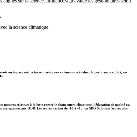
ns alignés sur la science. InfluenceMap évalue les gestionnaires selon
s.
avec la science climatique.
avoir un impact réel, à investir selon vos valeurs ou à évaluer la performance ESG, ces
fs.
s mesures relatives à la lutte contre le changement climatique, l'éducation de qualité ou
plus marquantes aux ODD. Les scores varient de -10 à +10, un SDG Solutions Scores plus