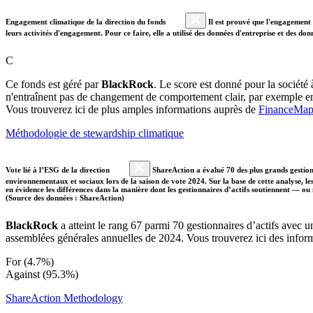
Engagement climatique de la direction du fonds
Il est prouvé que l'engagement a
leurs activités d'engagement. Pour ce faire, elle a utilisé des données d'entreprise et des 
C
Ce fonds est géré par
BlackRock
. Le score est donné pour la société 
n'entraînent pas de changement de comportement clair, par exemple e
Vous trouverez ici de plus amples informations auprès de
FinanceMa
Méthodologie de stewardship climatique
Vote lié à l’ESG de la direction
ShareAction a évalué 70 des plus grands gestion
environnementaux et sociaux lors de la saison de vote 2024. Sur la base de cette analyse, les 
en évidence les différences dans la manière dont les gestionnaires d’actifs soutiennent — ou
(Source des données : ShareAction)
BlackRock
a atteint le rang 67 parmi 70 gestionnaires d’actifs avec
assemblées générales annuelles de 2024. Vous trouverez ici des inform
For (4.7%)
Against (95.3%)
ShareAction Methodology