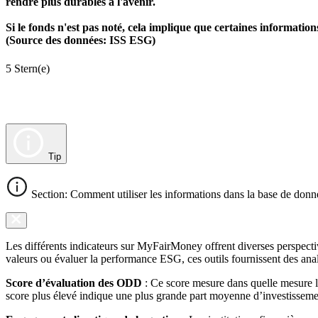
rendre plus durables à l'avenir.
Si le fonds n'est pas noté, cela implique que certaines informat
(Source des données: ISS ESG)
5 Stern(e)
Tip
Section: Comment utiliser les informations dans la base de donn
Les différents indicateurs sur MyFairMoney offrent diverses perspectiv
valeurs ou évaluer la performance ESG, ces outils fournissent des anal
Score d’évaluation des ODD
: Ce score mesure dans quelle mesure l
score plus élevé indique une plus grande part moyenne d’investissemen