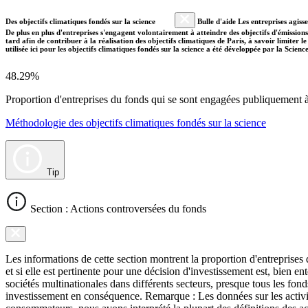
Des objectifs climatiques fondés sur la science
Bulle d'aide Les entreprises agiss
De plus en plus d'entreprises s'engagent volontairement à atteindre des objectifs d'émissions
tard afin de contribuer à la réalisation des objectifs climatiques de Paris, à savoir limiter
utilisée ici pour les objectifs climatiques fondés sur la science a été développée par la Scien
48.29%
Proportion d'entreprises du fonds qui se sont engagées publiquement à a
Méthodologie des objectifs climatiques fondés sur la science
Tip
Section : Actions controversées du fonds
Les informations de cette section montrent la proportion d'entreprises
et si elle est pertinente pour une décision d'investissement est, bien 
sociétés multinationales dans différents secteurs, presque tous les fon
investissement en conséquence. Remarque : Les données sur les activit