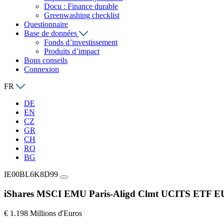
Docu : Finance durable
Greenwashing checklist
Questionnaire
Base de données
Fonds d’investissement
Produits d’impact
Bons conseils
Connexion
FR
DE
EN
CZ
GR
CH
RO
BG
IE00BL6K8D99
iShares MSCI EMU Paris-Aligd Clmt UCITS ETF E
€ 1.198 Millions d'Euros