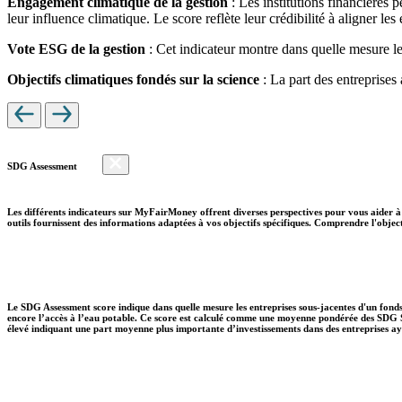
Engagement climatique de la gestion
: Les institutions financières 
leur influence climatique. Le score reflète leur crédibilité à aligner le
Vote ESG de la gestion
: Cet indicateur montre dans quelle mesure le
Objectifs climatiques fondés sur la science
: La part des entreprises
SDG Assessment
Les différents indicateurs sur MyFairMoney offrent diverses perspectives pour vous aider à 
outils fournissent des informations adaptées à vos objectifs spécifiques. Comprendre l'object
Le SDG Assessment score indique dans quelle mesure les entreprises sous-jacentes d'un fonds
encore l’accès à l’eau potable. Ce score est calculé comme une moyenne pondérée des SDG So
élevé indiquant une part moyenne plus importante d’investissements dans des entreprises aya