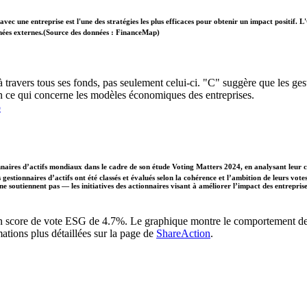
vec une entreprise est l'une des stratégies les plus efficaces pour obtenir un impact positif
données externes.(Source des données : FinanceMap)
à travers tous ses fonds, pas seulement celui-ci. "C" suggère que les gesti
n ce qui concerne les modèles économiques des entreprises.
p
naires d’actifs mondiaux dans le cadre de son étude Voting Matters 2024, en analysant leur 
gestionnaires d’actifs ont été classés et évalués selon la cohérence et l’ambition de leurs vote
 ne soutiennent pas — les initiatives des actionnaires visant à améliorer l’impact des entrepr
 un score de vote ESG de 4.7%. Le graphique montre le comportement de vo
ations plus détaillées sur la page de
ShareAction
.