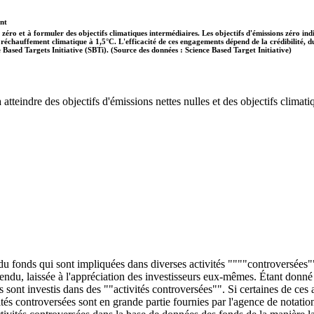
ent
 zéro et à formuler des objectifs climatiques intermédiaires. Les objectifs d'émissions zéro in
 le réchauffement climatique à 1,5°C. L'efficacité de ces engagements dépend de la crédibilité,
ce Based Targets Initiative (SBTi). (Source des données : Science Based Target Initiative)
tteindre des objectifs d'émissions nettes nulles et des objectifs climatiq
 du fonds qui sont impliquées dans diverses activités """"controversées""
entendu, laissée à l'appréciation des investisseurs eux-mêmes. Étant donn
ds sont investis dans des ""activités controversées"". Si certaines de ce
és controversées sont en grande partie fournies par l'agence de notatio