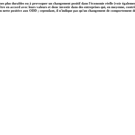
ises plus durables ou à provoquer un changement positif dans l'économie réelle (voir également
nt être en accord avec leurs valeurs et donc investir dans des entreprises qui, en moyenne, c
on nette positive aux ODD ; cependant, il n'indique pas qu'un changement de comportement des e