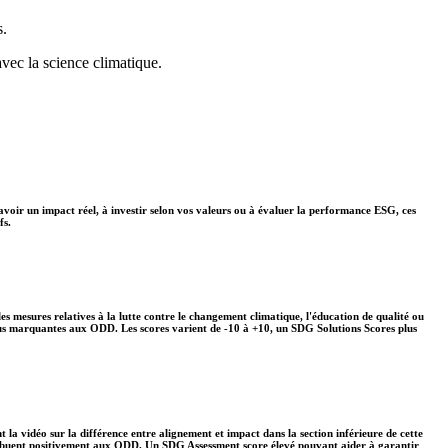
s.
avec la science climatique.
avoir un impact réel, à investir selon vos valeurs ou à évaluer la performance ESG, ces
fs.
s mesures relatives à la lutte contre le changement climatique, l'éducation de qualité ou
plus marquantes aux ODD. Les scores varient de -10 à +10, un SDG Solutions Scores plus
 la vidéo sur la différence entre alignement et impact dans la section inférieure de cette
ontribuent positivement aux ODD. Un SDG Assessment score élevé pouvant aider à garantir