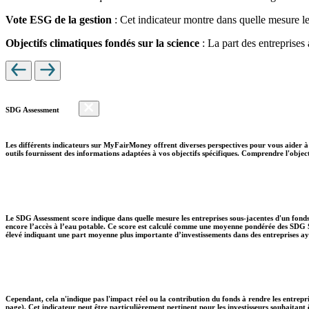
Vote ESG de la gestion
: Cet indicateur montre dans quelle mesure le
Objectifs climatiques fondés sur la science
: La part des entreprises
SDG Assessment
Les différents indicateurs sur MyFairMoney offrent diverses perspectives pour vous aider à 
outils fournissent des informations adaptées à vos objectifs spécifiques. Comprendre l'object
Le SDG Assessment score indique dans quelle mesure les entreprises sous-jacentes d'un fonds
encore l’accès à l’eau potable. Ce score est calculé comme une moyenne pondérée des SDG So
élevé indiquant une part moyenne plus importante d’investissements dans des entreprises aya
Cependant, cela n'indique pas l'impact réel ou la contribution du fonds à rendre les entrepr
page). Cet indicateur peut être particulièrement pertinent pour les investisseurs souhaita