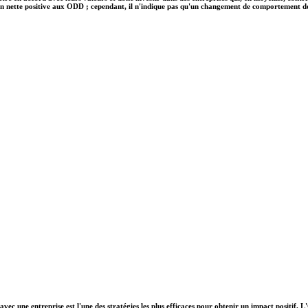
on nette positive aux ODD ; cependant, il n'indique pas qu'un changement de comportement des e
vec une entreprise est l'une des stratégies les plus efficaces pour obtenir un impact positif