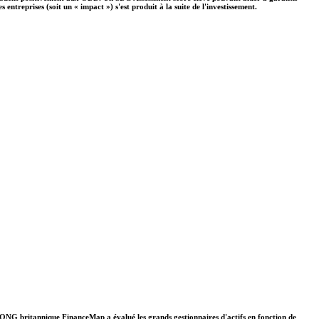
ntreprises (soit un « impact ») s'est produit à la suite de l'investissement.
. L'ONG britannique FinanceMap a évalué les grands gestionnaires d'actifs en fonction de