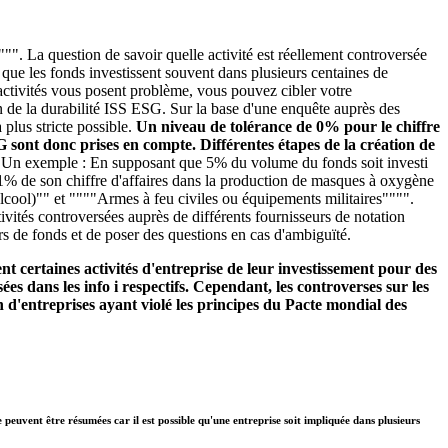
"". La question de savoir quelle activité est réellement controversée
é que les fonds investissent souvent dans plusieurs centaines de
s activités vous posent problème, vous pouvez cibler votre
n de la durabilité ISS ESG. Sur la base d'une enquête auprès des
plus stricte possible.
Un niveau de tolérance de 0% pour le chiffre
SG sont donc prises en compte. Différentes étapes de la création de
.
Un exemple : En supposant que 5% du volume du fonds soit investi
se 1% de son chiffre d'affaires dans la production de masques à oxygène
alcool)"" et """"Armes à feu civiles ou équipements militaires"""".
ivités controversées auprès de différents fournisseurs de notation
rs de fonds et de poser des questions en cas d'ambiguïté.
t certaines activités d'entreprise de leur investissement pour des
ées dans les info i respectifs. Cependant, les controverses sur les
 d'entreprises ayant violé les principes du Pacte mondial des
e peuvent être résumées car il est possible qu'une entreprise soit impliquée dans plusieurs