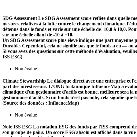
SDG Assessment
Le SDG Assessment score reflète dans quelle mes
mesures relatives à la lutte contre le changement climatique, l'é
détenus dans le fonds et varie sur une échelle de -10,0 à 10,0. Pou
sur une échelle allant de -10 à +10.
Un SDG Assessment score plus élevé indique une part moyenne plu
Durable. Cependant, cela ne signifie pas que le fonds a eu — ou 
Si vous avez des questions sur cette méthode d'évaluation, veuill
ISS ESG)
Non évalué
Climate Stewardship
Le dialogue direct avec une entreprise et l'ex
part des investisseurs. L'ONG britannique InfluenceMap a évalué le
climatique d'un gestionnaire d'actifs est bonne, meilleure sera la n
gestionnaire d'actifs. Si un fonds n'est pas noté, cela signifie que 
(Source des données : InfluenceMap)
Non évalué
Note ISS ESG
La notation ESG des fonds par l'ISS comprend des f
son groupe de pairs. Un score ESG absolu est affiché dans la vue d