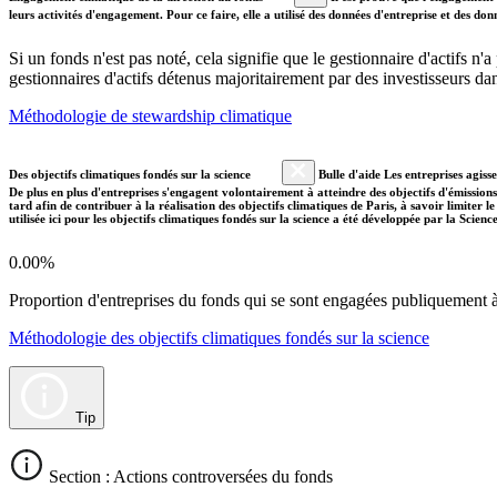
leurs activités d'engagement. Pour ce faire, elle a utilisé des données d'entreprise et des 
Si un fonds n'est pas noté, cela signifie que le gestionnaire d'actifs n
gestionnaires d'actifs détenus majoritairement par des investisseurs 
Méthodologie de stewardship climatique
Des objectifs climatiques fondés sur la science
Bulle d'aide Les entreprises agiss
De plus en plus d'entreprises s'engagent volontairement à atteindre des objectifs d'émissions
tard afin de contribuer à la réalisation des objectifs climatiques de Paris, à savoir limiter
utilisée ici pour les objectifs climatiques fondés sur la science a été développée par la Scien
0.00%
Proportion d'entreprises du fonds qui se sont engagées publiquement à a
Méthodologie des objectifs climatiques fondés sur la science
Tip
Section : Actions controversées du fonds