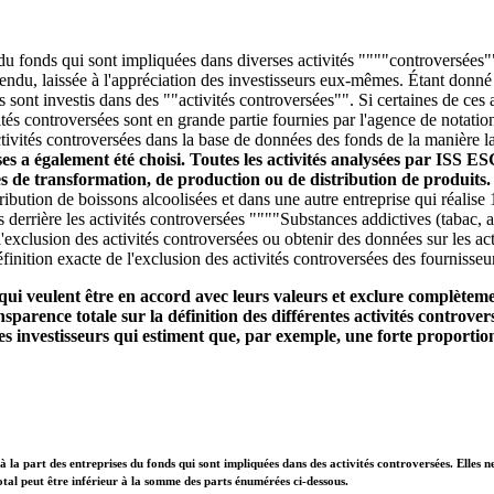
 du fonds qui sont impliquées dans diverses activités """"controversées""
entendu, laissée à l'appréciation des investisseurs eux-mêmes. Étant donn
ds sont investis dans des ""activités controversées"". Si certaines de ce
és controversées sont en grande partie fournies par l'agence de notatio
tivités controversées dans la base de données des fonds de la manière la 
ises a également été choisi. Toutes les activités analysées par ISS E
ces de transformation, de production ou de distribution de produits
stribution de boissons alcoolisées et dans une autre entreprise qui réali
s derrière les activités controversées """"Substances addictives (tabac, 
'exclusion des activités controversées ou obtenir des données sur les act
finition exacte de l'exclusion des activités controversées des fournisseu
qui veulent être en accord avec leurs valeurs et exclure complètemen
parence totale sur la définition des différentes activités controvers
s investisseurs qui estiment que, par exemple, une forte proportion
à la part des entreprises du fonds qui sont impliquées dans des activités controversées. Elles n
otal peut être inférieur à la somme des parts énumérées ci-dessous.