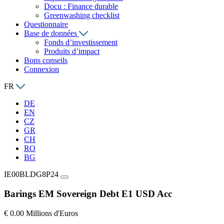
Docu : Finance durable
Greenwashing checklist
Questionnaire
Base de données
Fonds d’investissement
Produits d’impact
Bons conseils
Connexion
FR
DE
EN
CZ
GR
CH
RO
BG
IE00BLDG8P24
Barings EM Sovereign Debt E1 USD Acc
€ 0.00 Millions d'Euros