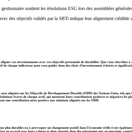
 gestionnaire soutient les résolutions ESG lors des assemblées générale
 avec des objectifs validés par la SBTi indique leur alignement crédible 
aligner vos investissements avec vos objectifs personnels de durabilité. Que vous cherchiez à 
if de chaque indicateur peut vous guider dans des choix d'investissement éclairés et significati
 sont alignées sur les Objectifs de Développement Durable (ODD) des Nations Unies, tels que le
lutions Scores de chaque actif, qui mesurent leurs contributions positives et négatives les 
nt une contribution nette positive aux solutions alignées sur les ODD.
ises plus durables ou à provoquer un changement positif dans l'économie réelle (voir également
nt être en accord avec leurs valeurs et donc investir dans des entreprises qui, en moyenne, c