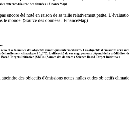
données externes.(Source des données : FinanceMap)
'a pas encore été noté en raison de sa taille relativement petite. L'évalu
dans le monde. (Source des données : FinanceMap)
ent
 zéro et à formuler des objectifs climatiques intermédiaires. Les objectifs d'émissions zéro in
 le réchauffement climatique à 1,5°C. L'efficacité de ces engagements dépend de la crédibilité,
ce Based Targets Initiative (SBTi). (Source des données : Science Based Target Initiative)
tteindre des objectifs d'émissions nettes nulles et des objectifs climatiq