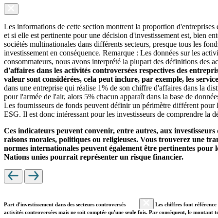
Les informations de cette section montrent la proportion d'entreprises
et si elle est pertinente pour une décision d'investissement est, bien 
sociétés multinationales dans différents secteurs, presque tous les fon
investissement en conséquence. Remarque : Les données sur les activit
consommateurs, nous avons interprété la plupart des définitions des ac
d'affaires dans les activités controversées respectives des entrepr
valeur sont considérées, cela peut inclure, par exemple, les servi
dans une entreprise qui réalise 1% de son chiffre d'affaires dans la di
pour l'armée de l'air, alors 5% chacun apparaît dans la base de donnée
Les fournisseurs de fonds peuvent définir un périmètre différent pour l
ESG. Il est donc intéressant pour les investisseurs de comprendre la dé
Ces indicateurs peuvent convenir, entre autres, aux investisseurs 
raisons morales, politiques ou religieuses. Vous trouverez une trans
normes internationales peuvent également être pertinentes pour le
Nations unies pourrait représenter un risque financier.
Part d'investissement dans des secteurs controversés
Les chiffres font référence 
activités controversées mais ne soit comptée qu'une seule fois. Par conséquent, le montant t