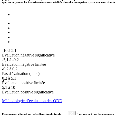
que, en moyenne, les investissements sont réalisés dans des entreprises ayant une contributi
-10 à 5,1
Évaluation négative significative
-5,1 à -0,2
Évaluation négative limitée
-0,2 à 0,2
Pas d'évaluation (nette)
0,2 à 5,1
Évaluation positive limitée
5,1 à 10
Évaluation positive significative
Méthodologie d’évaluation des ODD
Engagement climatique de la direction du fonds
Il est prouvé que l'engagement a