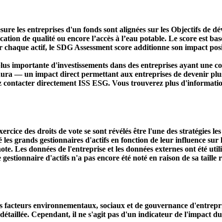
ure les entreprises d'un fonds sont alignées sur les Objectifs de 
ducation de qualité ou encore l’accès à l’eau potable. Le score est
r chaque actif, le SDG Assessment score additionne son impact positi
s importante d'investissements dans des entreprises ayant une co
aura — un impact direct permettant aux entreprises de devenir plu
ez contacter directement ISS ESG. Vous trouverez plus d'informatio
ercice des droits de vote se sont révélés être l'une des stratégies le
s grands gestionnaires d'actifs en fonction de leur influence sur le
ote. Les données de l'entreprise et les données externes ont été util
le gestionnaire d'actifs n'a pas encore été noté en raison de sa taille 
acteurs environnementaux, sociaux et de gouvernance d'entreprise. 
étaillée. Cependant, il ne s'agit pas d'un indicateur de l'impact d