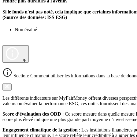
rendre plus durables à l'avenir.
Si le fonds n'est pas noté, cela implique que certaines informat
(Source des données: ISS ESG)
Non évalué
Tip
Section: Comment utiliser les informations dans la base de donn
Les différents indicateurs sur MyFairMoney offrent diverses perspectiv
valeurs ou évaluer la performance ESG, ces outils fournissent des anal
Score d’évaluation des ODD
: Ce score mesure dans quelle mesure l
score plus élevé indique une plus grande part moyenne d’investissemen
Engagement climatique de la gestion
: Les institutions financières 
leur influence climatique. Le score reflète leur crédibilité à aligner le