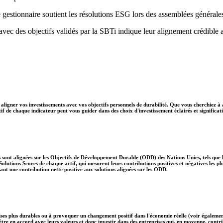
 gestionnaire soutient les résolutions ESG lors des assemblées générale
 avec des objectifs validés par la SBTi indique leur alignement crédible 
aligner vos investissements avec vos objectifs personnels de durabilité. Que vous cherchiez à 
if de chaque indicateur peut vous guider dans des choix d'investissement éclairés et significati
 sont alignées sur les Objectifs de Développement Durable (ODD) des Nations Unies, tels que le
lutions Scores de chaque actif, qui mesurent leurs contributions positives et négatives les 
nt une contribution nette positive aux solutions alignées sur les ODD.
ises plus durables ou à provoquer un changement positif dans l'économie réelle (voir également
nt être en accord avec leurs valeurs et donc investir dans des entreprises qui, en moyenne, c