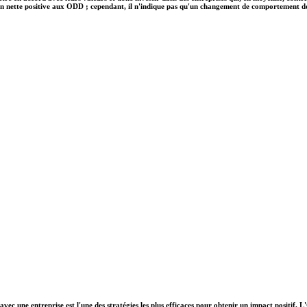
on nette positive aux ODD ; cependant, il n'indique pas qu'un changement de comportement des e
vec une entreprise est l'une des stratégies les plus efficaces pour obtenir un impact positif