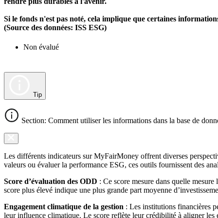
rendre plus durables à l'avenir.
Si le fonds n'est pas noté, cela implique que certaines informat
(Source des données: ISS ESG)
Non évalué
Tip
Section: Comment utiliser les informations dans la base de donn
Les différents indicateurs sur MyFairMoney offrent diverses perspectiv
valeurs ou évaluer la performance ESG, ces outils fournissent des anal
Score d’évaluation des ODD
: Ce score mesure dans quelle mesure l
score plus élevé indique une plus grande part moyenne d’investissemen
Engagement climatique de la gestion
: Les institutions financières 
leur influence climatique. Le score reflète leur crédibilité à aligner le