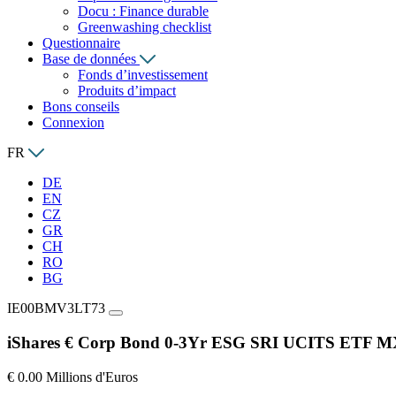
Docu : Finance durable
Greenwashing checklist
Questionnaire
Base de données
Fonds d’investissement
Produits d’impact
Bons conseils
Connexion
FR
DE
EN
CZ
GR
CH
RO
BG
IE00BMV3LT73
iShares € Corp Bond 0-3Yr ESG SRI UCITS ETF
€ 0.00 Millions d'Euros