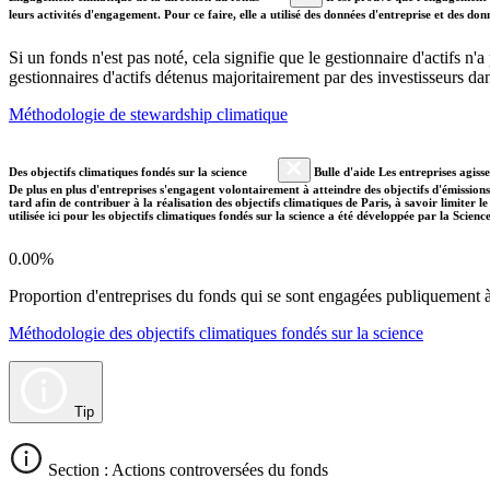
leurs activités d'engagement. Pour ce faire, elle a utilisé des données d'entreprise et des 
Si un fonds n'est pas noté, cela signifie que le gestionnaire d'actifs n
gestionnaires d'actifs détenus majoritairement par des investisseurs 
Méthodologie de stewardship climatique
Des objectifs climatiques fondés sur la science
Bulle d'aide Les entreprises agiss
De plus en plus d'entreprises s'engagent volontairement à atteindre des objectifs d'émissions
tard afin de contribuer à la réalisation des objectifs climatiques de Paris, à savoir limiter
utilisée ici pour les objectifs climatiques fondés sur la science a été développée par la Scien
0.00%
Proportion d'entreprises du fonds qui se sont engagées publiquement à a
Méthodologie des objectifs climatiques fondés sur la science
Tip
Section : Actions controversées du fonds