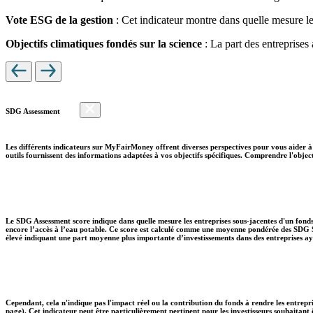
Vote ESG de la gestion
: Cet indicateur montre dans quelle mesure le
Objectifs climatiques fondés sur la science
: La part des entreprises
SDG Assessment
Les différents indicateurs sur MyFairMoney offrent diverses perspectives pour vous aider à 
outils fournissent des informations adaptées à vos objectifs spécifiques. Comprendre l'object
Le SDG Assessment score indique dans quelle mesure les entreprises sous-jacentes d'un fonds
encore l’accès à l’eau potable. Ce score est calculé comme une moyenne pondérée des SDG So
élevé indiquant une part moyenne plus importante d’investissements dans des entreprises aya
Cependant, cela n'indique pas l'impact réel ou la contribution du fonds à rendre les entrepr
page). Cet indicateur peut être particulièrement pertinent pour les investisseurs souhaita