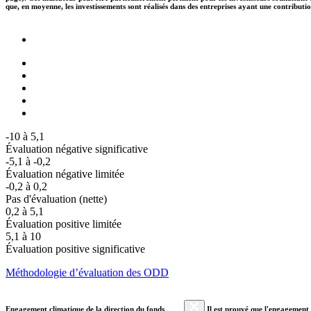
que, en moyenne, les investissements sont réalisés dans des entreprises ayant une contributi
-10 à 5,1
Évaluation négative significative
-5,1 à -0,2
Évaluation négative limitée
-0,2 à 0,2
Pas d'évaluation (nette)
0,2 à 5,1
Évaluation positive limitée
5,1 à 10
Évaluation positive significative
Méthodologie d’évaluation des ODD
Engagement climatique de la direction du fonds
Il est prouvé que l'engagement a