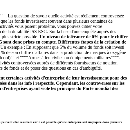
"". La question de savoir quelle activité est réellement controversée
é que les fonds investissent souvent dans plusieurs centaines de
s activités vous posent problème, vous pouvez cibler votre
n de la durabilité ISS ESG. Sur la base d'une enquête auprès des
plus stricte possible.
Un niveau de tolérance de 0% pour le chiffre
SG sont donc prises en compte. Différentes étapes de la création de
.
Un exemple : En supposant que 5% du volume du fonds soit investi
se 1% de son chiffre d'affaires dans la production de masques à oxygène
alcool)"" et """"Armes à feu civiles ou équipements militaires"""".
ivités controversées auprès de différents fournisseurs de notation
rs de fonds et de poser des questions en cas d'ambiguïté.
t certaines activités d'entreprise de leur investissement pour des
ées dans les info i respectifs. Cependant, les controverses sur les
 d'entreprises ayant violé les principes du Pacte mondial des
e peuvent être résumées car il est possible qu'une entreprise soit impliquée dans plusieurs