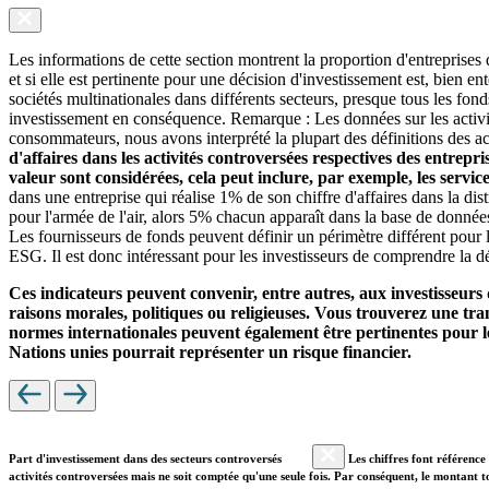
Les informations de cette section montrent la proportion d'entreprises
et si elle est pertinente pour une décision d'investissement est, bien 
sociétés multinationales dans différents secteurs, presque tous les fon
investissement en conséquence. Remarque : Les données sur les activit
consommateurs, nous avons interprété la plupart des définitions des ac
d'affaires dans les activités controversées respectives des entrepr
valeur sont considérées, cela peut inclure, par exemple, les servi
dans une entreprise qui réalise 1% de son chiffre d'affaires dans la di
pour l'armée de l'air, alors 5% chacun apparaît dans la base de donnée
Les fournisseurs de fonds peuvent définir un périmètre différent pour l
ESG. Il est donc intéressant pour les investisseurs de comprendre la dé
Ces indicateurs peuvent convenir, entre autres, aux investisseurs 
raisons morales, politiques ou religieuses. Vous trouverez une trans
normes internationales peuvent également être pertinentes pour le
Nations unies pourrait représenter un risque financier.
Part d'investissement dans des secteurs controversés
Les chiffres font référence 
activités controversées mais ne soit comptée qu'une seule fois. Par conséquent, le montant t