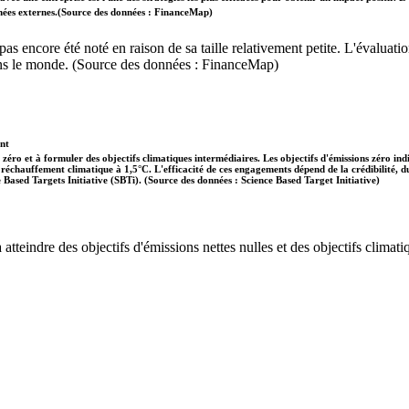
données externes.(Source des données : FinanceMap)
'a pas encore été noté en raison de sa taille relativement petite. L'évalu
dans le monde. (Source des données : FinanceMap)
ent
 zéro et à formuler des objectifs climatiques intermédiaires. Les objectifs d'émissions zéro in
 le réchauffement climatique à 1,5°C. L'efficacité de ces engagements dépend de la crédibilité,
ce Based Targets Initiative (SBTi). (Source des données : Science Based Target Initiative)
tteindre des objectifs d'émissions nettes nulles et des objectifs climatiq