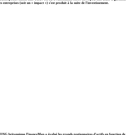
ntreprises (soit un « impact ») s'est produit à la suite de l'investissement.
. L'ONG britannique FinanceMap a évalué les grands gestionnaires d'actifs en fonction de