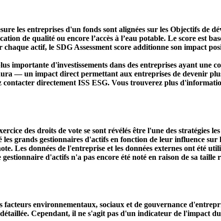
ure les entreprises d'un fonds sont alignées sur les Objectifs de 
ducation de qualité ou encore l’accès à l’eau potable. Le score est
r chaque actif, le SDG Assessment score additionne son impact positi
s importante d'investissements dans des entreprises ayant une co
aura — un impact direct permettant aux entreprises de devenir plu
ez contacter directement ISS ESG. Vous trouverez plus d'informatio
ercice des droits de vote se sont révélés être l'une des stratégies le
s grands gestionnaires d'actifs en fonction de leur influence sur le
ote. Les données de l'entreprise et les données externes ont été util
le gestionnaire d'actifs n'a pas encore été noté en raison de sa taille 
acteurs environnementaux, sociaux et de gouvernance d'entreprise. 
étaillée. Cependant, il ne s'agit pas d'un indicateur de l'impact d