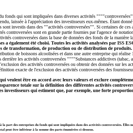
 du fonds qui sont impliquées dans diverses activités """"controversées""
entendu, laissée à l'appréciation des investisseurs eux-mêmes. Étant donn
ds sont investis dans des ""activités controversées"". Si certaines de ce
és controversées sont en grande partie fournies par l'agence de notatio
tivités controversées dans la base de données des fonds de la manière la 
ises a également été choisi. Toutes les activités analysées par ISS E
ces de transformation, de production ou de distribution de produits
stribution de boissons alcoolisées et dans une autre entreprise qui réali
s derrière les activités controversées """"Substances addictives (tabac, 
'exclusion des activités controversées ou obtenir des données sur les act
finition exacte de l'exclusion des activités controversées des fournisseu
qui veulent être en accord avec leurs valeurs et exclure complètemen
parence totale sur la définition des différentes activités controvers
s investisseurs qui estiment que, par exemple, une forte proportion
à la part des entreprises du fonds qui sont impliquées dans des activités controversées. Elles n
otal peut être inférieur à la somme des parts énumérées ci-dessous.