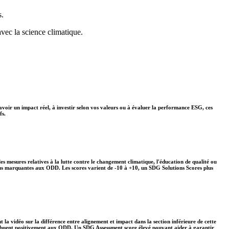
s.
avec la science climatique.
avoir un impact réel, à investir selon vos valeurs ou à évaluer la performance ESG, ces
fs.
s mesures relatives à la lutte contre le changement climatique, l'éducation de qualité ou
plus marquantes aux ODD. Les scores varient de -10 à +10, un SDG Solutions Scores plus
 la vidéo sur la différence entre alignement et impact dans la section inférieure de cette
ontribuent positivement aux ODD. Un SDG Assessment score élevé pouvant aider à garantir