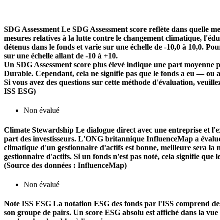
SDG Assessment
Le SDG Assessment score reflète dans quelle mes
mesures relatives à la lutte contre le changement climatique, l'é
détenus dans le fonds et varie sur une échelle de -10,0 à 10,0. Pou
sur une échelle allant de -10 à +10.
Un SDG Assessment score plus élevé indique une part moyenne plu
Durable. Cependant, cela ne signifie pas que le fonds a eu — ou 
Si vous avez des questions sur cette méthode d'évaluation, veuill
ISS ESG)
Non évalué
Climate Stewardship
Le dialogue direct avec une entreprise et l'ex
part des investisseurs. L'ONG britannique InfluenceMap a évalué le
climatique d'un gestionnaire d'actifs est bonne, meilleure sera la n
gestionnaire d'actifs. Si un fonds n'est pas noté, cela signifie que 
(Source des données : InfluenceMap)
Non évalué
Note ISS ESG
La notation ESG des fonds par l'ISS comprend des f
son groupe de pairs. Un score ESG absolu est affiché dans la vue d