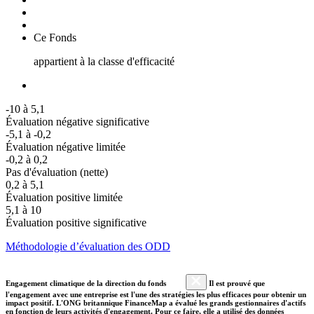
Ce Fonds
appartient à la classe d'efficacité
-10 à 5,1
Évaluation négative significative
-5,1 à -0,2
Évaluation négative limitée
-0,2 à 0,2
Pas d'évaluation (nette)
0,2 à 5,1
Évaluation positive limitée
5,1 à 10
Évaluation positive significative
Méthodologie d’évaluation des ODD
Engagement climatique de la direction du fonds
Il est prouvé que
l'engagement avec une entreprise est l'une des stratégies les plus efficaces pour obtenir un
impact positif. L'ONG britannique FinanceMap a évalué les grands gestionnaires d'actifs
en fonction de leurs activités d'engagement. Pour ce faire, elle a utilisé des données