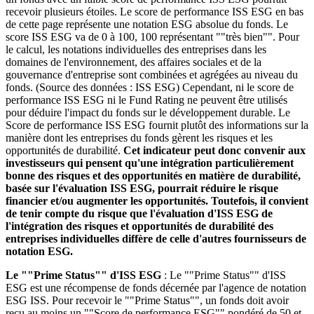
recevoir plusieurs étoiles. Le score de performance ISS ESG en bas
de cette page représente une notation ESG absolue du fonds. Le
score ISS ESG va de 0 à 100, 100 représentant ""très bien"". Pour
le calcul, les notations individuelles des entreprises dans les
domaines de l'environnement, des affaires sociales et de la
gouvernance d'entreprise sont combinées et agrégées au niveau du
fonds. (Source des données : ISS ESG) Cependant, ni le score de
performance ISS ESG ni le Fund Rating ne peuvent être utilisés
pour déduire l'impact du fonds sur le développement durable. Le
Score de performance ISS ESG fournit plutôt des informations sur la
manière dont les entreprises du fonds gèrent les risques et les
opportunités de durabilité.
Cet indicateur peut donc convenir aux
investisseurs qui pensent qu'une intégration particulièrement
bonne des risques et des opportunités en matière de durabilité,
basée sur l'évaluation ISS ESG, pourrait réduire le risque
financier et/ou augmenter les opportunités. Toutefois, il convient
de tenir compte du risque que l'évaluation d'ISS ESG de
l'intégration des risques et opportunités de durabilité des
entreprises individuelles diffère de celle d'autres fournisseurs de
notation ESG.
Le ""Prime Status"" d'ISS ESG
: Le ""Prime Status"" d'ISS
ESG est une récompense de fonds décernée par l'agence de notation
ESG ISS. Pour recevoir le ""Prime Status"", un fonds doit avoir
reçu au moins un ""Score de performance ESG"" pondéré de 50 et