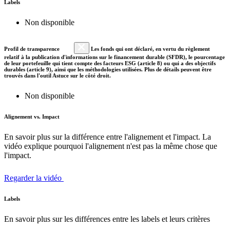
Labels
Non disponible
Profil de transparence
Les fonds qui ont déclaré, en vertu du règlement
relatif à la publication d'informations sur le financement durable (SFDR), le pourcentage
de leur portefeuille qui tient compte des facteurs ESG (article 8) ou qui a des objectifs
durables (article 9), ainsi que les méthodologies utilisées. Plus de détails peuvent être
trouvés dans l'outil Astuce sur le côté droit.
Non disponible
Alignement vs. Impact
En savoir plus sur la différence entre l'alignement et l'impact. La
vidéo explique pourquoi l'alignement n'est pas la même chose que
l'impact.
Regarder la vidéo
Labels
En savoir plus sur les différences entre les labels et leurs critères