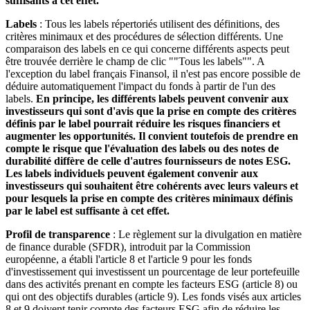
suffisants à cet effet.
Labels
: Tous les labels répertoriés utilisent des définitions, des
critères minimaux et des procédures de sélection différents. Une
comparaison des labels en ce qui concerne différents aspects peut
être trouvée derrière le champ de clic ""Tous les labels"". A
l'exception du label français Finansol, il n'est pas encore possible de
déduire automatiquement l'impact du fonds à partir de l'un des
labels.
En principe, les différents labels peuvent convenir aux
investisseurs qui sont d'avis que la prise en compte des critères
définis par le label pourrait réduire les risques financiers et
augmenter les opportunités. Il convient toutefois de prendre en
compte le risque que l'évaluation des labels ou des notes de
durabilité diffère de celle d'autres fournisseurs de notes ESG.
Les labels individuels peuvent également convenir aux
investisseurs qui souhaitent être cohérents avec leurs valeurs et
pour lesquels la prise en compte des critères minimaux définis
par le label est suffisante à cet effet.
Profil de transparence
: Le règlement sur la divulgation en matière
de finance durable (SFDR), introduit par la Commission
européenne, a établi l'article 8 et l'article 9 pour les fonds
d'investissement qui investissent un pourcentage de leur portefeuille
dans des activités prenant en compte les facteurs ESG (article 8) ou
qui ont des objectifs durables (article 9). Les fonds visés aux articles
8 et 9 doivent tenir compte des facteurs ESG afin de réduire les